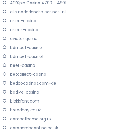
AFKSpin Casino 4790 – 4801
alle nederlandse casinos_nl
asino-casino
asinos-casino
aviator game
bdmbet-casino
bdmbet-casino1
beef-casino
betcollect-casino
beticocasinos.com-de
betlive-casino
blokkfont.com
breedbay.co.uk
campathome.org.uk
caragordacantina.co.uk