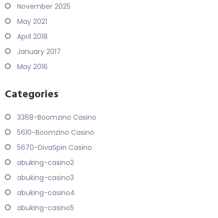
November 2025
May 2021
April 2018
January 2017
May 2016
Categories
3368-Boomzino Casino
5610-Boomzino Casino
5670-DivaSpin Casino
abuking-casino2
abuking-casino3
abuking-casino4
abuking-casino5