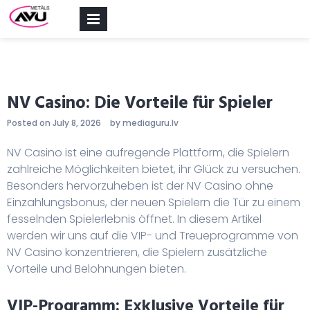
PRIMARY
MENU
NV Casino: Die Vorteile für Spieler
Posted on
July 8, 2026
by
mediaguru.lv
NV Casino ist eine aufregende Plattform, die Spielern
zahlreiche Möglichkeiten bietet, ihr Glück zu versuchen.
Besonders hervorzuheben ist der
NV Casino ohne
Einzahlungsbonus
, der neuen Spielern die Tür zu einem
fesselnden Spielerlebnis öffnet. In diesem Artikel
werden wir uns auf die VIP- und Treueprogramme von
NV Casino konzentrieren, die Spielern zusätzliche
Vorteile und Belohnungen bieten.
VIP-Programm: Exklusive Vorteile für