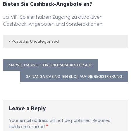
Bieten Sie Cashback-Angebote an?
Ja, VIP-Spieler haben Zugang zu attraktiven
Cashback-Angeboten und Sonderaktionen.
Posted in
Uncategorized
MARVEL CASINO – EIN SPIELPARADIES FÜR ALLE
SPINANGA CASINO: EIN BLICK AUF DIE REGISTRIERUNG
Leave a Reply
Your email address will not be published.
Required
*
fields are marked