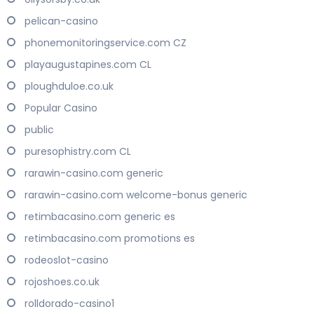
pelican-casino
phonemonitoringservice.com CZ
playaugustapines.com CL
ploughduloe.co.uk
Popular Casino
public
puresophistry.com CL
rarawin-casino.com generic
rarawin-casino.com welcome-bonus generic
retimbacasino.com generic es
retimbacasino.com promotions es
rodeoslot-casino
rojoshoes.co.uk
rolldorado-casino1