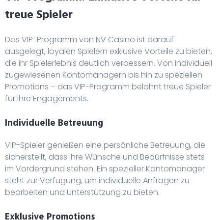
treue Spieler
Das VIP-Programm von NV Casino ist darauf
ausgelegt, loyalen Spielern exklusive Vorteile zu bieten,
die ihr Spielerlebnis deutlich verbessern. Von individuell
zugewiesenen Kontomanagern bis hin zu speziellen
Promotions – das VIP-Programm belohnt treue Spieler
für ihre Engagements.
Individuelle Betreuung
VIP-Spieler genießen eine persönliche Betreuung, die
sicherstellt, dass ihre Wünsche und Bedürfnisse stets
im Vordergrund stehen. Ein spezieller Kontomanager
steht zur Verfügung, um individuelle Anfragen zu
bearbeiten und Unterstützung zu bieten.
Exklusive Promotions