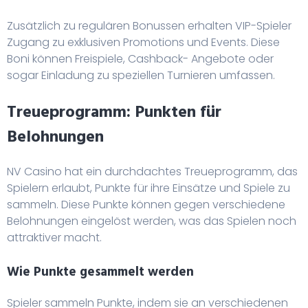
Zusätzlich zu regulären Bonussen erhalten VIP-Spieler
Zugang zu exklusiven Promotions und Events. Diese
Boni können Freispiele, Cashback- Angebote oder
sogar Einladung zu speziellen Turnieren umfassen.
Treueprogramm: Punkten für
Belohnungen
NV Casino hat ein durchdachtes Treueprogramm, das
Spielern erlaubt, Punkte für ihre Einsätze und Spiele zu
sammeln. Diese Punkte können gegen verschiedene
Belohnungen eingelöst werden, was das Spielen noch
attraktiver macht.
Wie Punkte gesammelt werden
Spieler sammeln Punkte, indem sie an verschiedenen