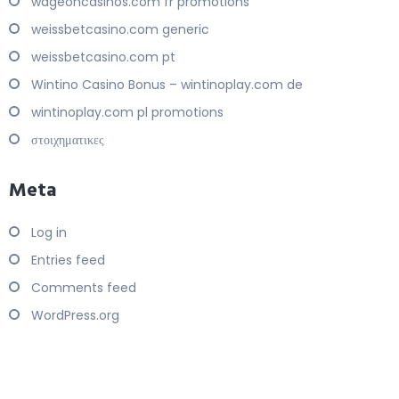
wageoncasinos.com fr promotions
weissbetcasino.com generic
weissbetcasino.com pt
Wintino Casino Bonus – wintinoplay.com de
wintinoplay.com pl promotions
στοιχηματικες
Meta
Log in
Entries feed
Comments feed
WordPress.org