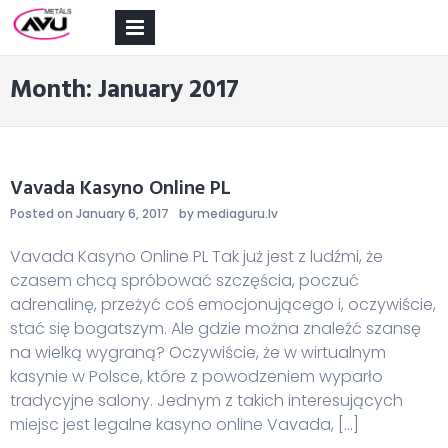
PRIMARY
MENU
Month:
January 2017
Vavada Kasyno Online PL
Posted on
January 6, 2017
by
mediaguru.lv
Vavada Kasyno Online PL Tak już jest z ludźmi, że
czasem chcą spróbować szczęścia, poczuć
adrenalinę, przeżyć coś emocjonującego i, oczywiście,
stać się bogatszym. Ale gdzie można znaleźć szansę
na wielką wygraną? Oczywiście, że w wirtualnym
kasynie w Polsce, które z powodzeniem wyparło
tradycyjne salony. Jednym z takich interesujących
miejsc jest legalne kasyno online Vavada, […]