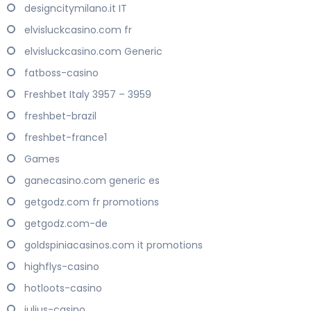
designcitymilano.it IT
elvisluckcasino.com fr
elvisluckcasino.com Generic
fatboss-casino
Freshbet Italy 3957 – 3959
freshbet-brazil
freshbet-france1
Games
ganecasino.com generic es
getgodz.com fr promotions
getgodz.com-de
goldspiniacasinos.com it promotions
highflys-casino
hotloots-casino
julius-casino