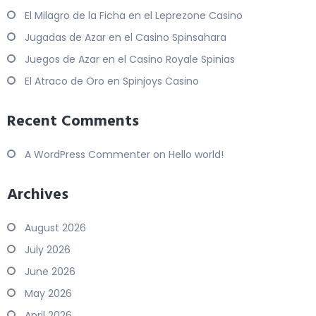
El Milagro de la Ficha en el Leprezone Casino
Jugadas de Azar en el Casino Spinsahara
Juegos de Azar en el Casino Royale Spinias
El Atraco de Oro en Spinjoys Casino
Recent Comments
A WordPress Commenter
on
Hello world!
Archives
August 2026
July 2026
June 2026
May 2026
April 2026