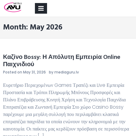
PRIMARY
MENU
Month:
May 2026
Καζίνο Bossy: Η Απόλυτη Εμπειρία Online
Παιχνιδιού
Posted on
May 31, 2026
by
mediaguru.lv
Ευρετήριο Περιεχομένων Games Τραπέζι και Live Εμπειρία
Προστασία και Τρόποι Πληρωμής Μπόνους Προσφορές και
Πλάνο Επιβράβευσης Κινητή Χρήση και Τεχνολογία Παιχνίδια
Επιτραπέζια και Ζωντανή Εμπειρία Στο χώρο Casino Bossy
παρέχουμε μια μεγάλη συλλογή που περιλαμβάνει κλασικά
επιτραπέζια παιχνίδια τα οποία ενώνουν την κληρονομιά με την
καινοτομία. Οι παίκτες μας κερδίζουν πρόσβαση σε περισσότερα