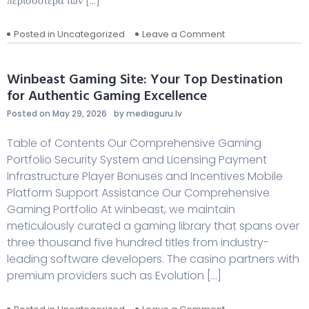
περισσότερα των […]
Posted in
Uncategorized
Leave a Comment
Winbeast Gaming Site: Your Top Destination
for Authentic Gaming Excellence
Posted on
May 29, 2026
by
mediaguru.lv
Table of Contents Our Comprehensive Gaming
Portfolio Security System and Licensing Payment
Infrastructure Player Bonuses and Incentives Mobile
Platform Support Assistance Our Comprehensive
Gaming Portfolio At winbeast, we maintain
meticulously curated a gaming library that spans over
three thousand five hundred titles from industry-
leading software developers. The casino partners with
premium providers such as Evolution […]