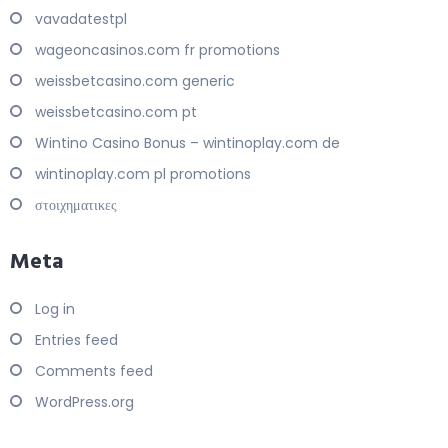
vavadatestpl
wageoncasinos.com fr promotions
weissbetcasino.com generic
weissbetcasino.com pt
Wintino Casino Bonus – wintinoplay.com de
wintinoplay.com pl promotions
στοιχηματικες
Meta
Log in
Entries feed
Comments feed
WordPress.org