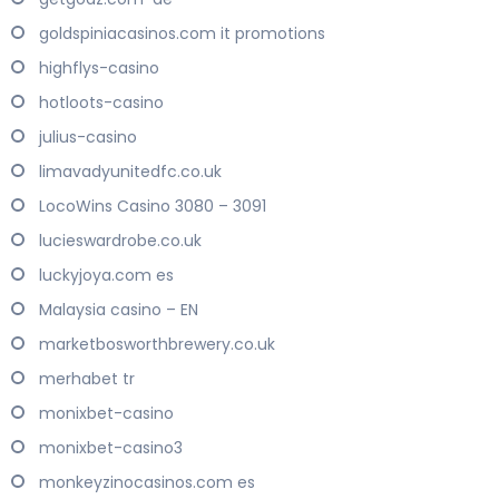
goldspiniacasinos.com it promotions
highflys-casino
hotloots-casino
julius-casino
limavadyunitedfc.co.uk
LocoWins Casino 3080 – 3091
lucieswardrobe.co.uk
luckyjoya.com es
Malaysia casino – EN
marketbosworthbrewery.co.uk
merhabet tr
monixbet-casino
monixbet-casino3
monkeyzinocasinos.com es