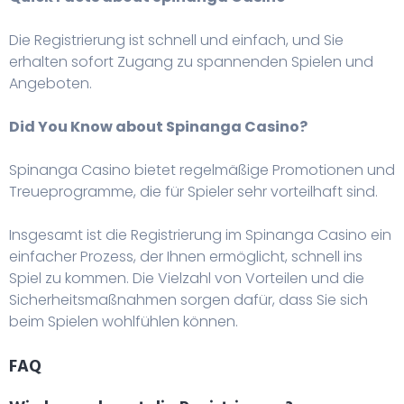
Die Registrierung ist schnell und einfach, und Sie
erhalten sofort Zugang zu spannenden Spielen und
Angeboten.
Did You Know about Spinanga Casino?
Spinanga Casino bietet regelmäßige Promotionen und
Treueprogramme, die für Spieler sehr vorteilhaft sind.
Insgesamt ist die Registrierung im Spinanga Casino ein
einfacher Prozess, der Ihnen ermöglicht, schnell ins
Spiel zu kommen. Die Vielzahl von Vorteilen und die
Sicherheitsmaßnahmen sorgen dafür, dass Sie sich
beim Spielen wohlfühlen können.
FAQ