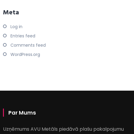
Meta
Log in
Entries feed
Comments feed
WordPress.org
Par Mums
Uzņēmums AVU Metāls piedāvā plašu pakalpojumu