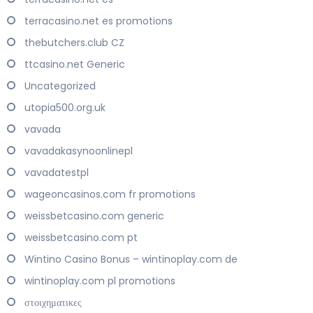
terracasino.net es promotions
thebutchers.club CZ
ttcasino.net Generic
Uncategorized
utopia500.org.uk
vavada
vavadakasynoonlinepl
vavadatestpl
wageoncasinos.com fr promotions
weissbetcasino.com generic
weissbetcasino.com pt
Wintino Casino Bonus – wintinoplay.com de
wintinoplay.com pl promotions
στοιχηματικες