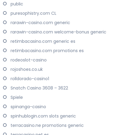
public
puresophistry.com CL
rarawin-casino.com generic
rarawin-casino.com welcome-bonus generic
retimbacasino.com generic es
retimbacasino.com promotions es
rodeoslot-casino
rojoshoes.co.uk
rolldorado-casino1
Snatch Casino 3608 – 3622
Spiele
spinanga-casino
spinhublogin.com slots generic
terracasino.ne promotions generic
terracasino.net es