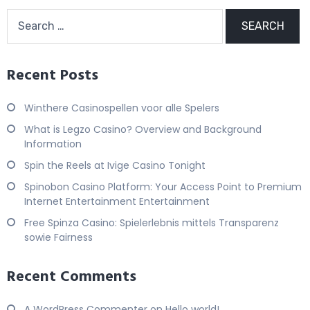
Recent Posts
Winthere Casinospellen voor alle Spelers
What is Legzo Casino? Overview and Background
Information
Spin the Reels at Ivige Casino Tonight
Spinobon Casino Platform: Your Access Point to Premium
Internet Entertainment Entertainment
Free Spinza Casino: Spielerlebnis mittels Transparenz
sowie Fairness
Recent Comments
A WordPress Commenter
on
Hello world!