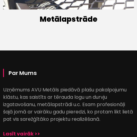
Metālapstrāde
Par Mums
Uzņēmums AVU Metāls piedāvā plašu pakalpojumu
klāstu, kas saistīts ar tērauda logu un durvju
izgatavošanu, metālapstrādi u.c. Esam profesionāļi
šajā jomā ar vairāku gadu pieredzi, ko protam likt lietā
pat vis sarežģītāko projektu realizēšanā.
Lasīt vairāk >>