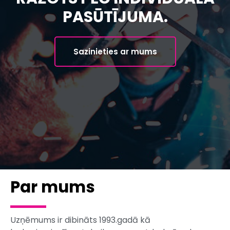
PASŪTĪJUMA.
Sazinieties ar mums
Par mums
Uzņēmums ir dibināts 1993.gadā kā