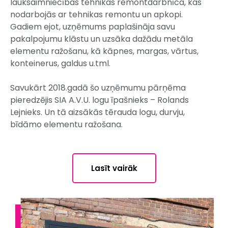
lauksaimniecības tehnikas remontdarbnīca, kas
nodarbojās ar tehnikas remontu un apkopi.
Gadiem ejot, uzņēmums paplašināja savu
pakalpojumu klāstu un uzsāka dažādu metāla
elementu ražošanu, kā kāpnes, margas, vārtus,
konteinerus, galdus u.tml.
Savukārt 2018.gadā šo uzņēmumu pārņēma
pieredzējis SIA A.V.U. logu īpašnieks – Rolands
Lejnieks. Un tā aizsākās tērauda logu, durvju,
bīdāmo elementu ražošana.
Lasīt vairāk