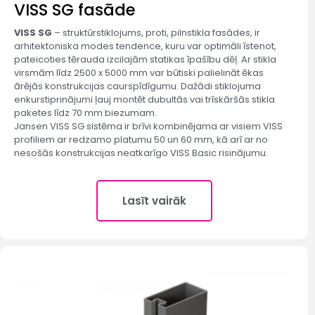
VISS SG fasāde​
VISS SG
– struktūrstiklojums, proti, pilnstikla fasādes, ir
arhitektoniska modes tendence, kuru var optimāli īstenot,
pateicoties tērauda izcilajām statikas īpašību dēļ. Ar stikla
virsmām līdz 2500 x 5000 mm var būtiski palielināt ēkas
ārējās konstrukcijas caurspīdīgumu. Dažādi stiklojuma
enkurstiprinājumi ļauj montēt dubultās vai trīskāršās stikla
paketes līdz 70 mm biezumam.
Jansen VISS SG sistēma ir brīvi kombinējama ar visiem VISS
profiliem ar redzamo platumu 50 un 60 mm, kā arī ar no
nesošās konstrukcijas neatkarīgo VISS Basic risinājumu.
Lasīt vairāk