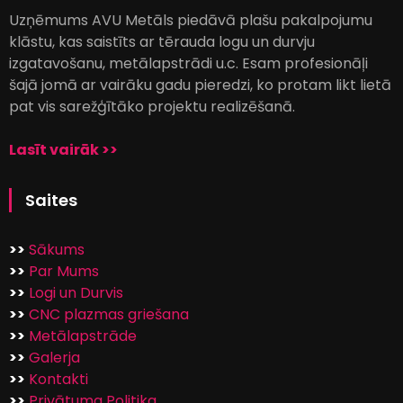
Uzņēmums AVU Metāls piedāvā plašu pakalpojumu
klāstu, kas saistīts ar tērauda logu un durvju
izgatavošanu, metālapstrādi u.c. Esam profesionāļi
šajā jomā ar vairāku gadu pieredzi, ko protam likt lietā
pat vis sarežģītāko projektu realizēšanā.
Lasīt vairāk >>
Saites
>>
Sākums
>>
Par Mums
>>
Logi un Durvis
>>
CNC plazmas griešana
>>
Metālapstrāde
>>
Galerja
>>
Kontakti
>>
Privātuma Politika