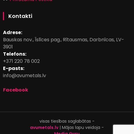
Kontakti
Adrese:
Bauskas nov., Īslīces pag., Rītausmas, Darbnīcas, LV-
3901
Telefons:
+371 220 78 002
E-pasts:
info@avumetals.lv
Facebook
visas tiesības saglabātas -
avumetals.lv
| Mājas lapu veidoja -
Media Guru