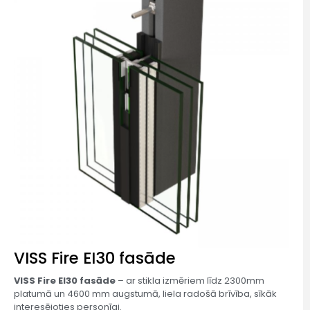
VISS Fire EI30 fasāde​
VISS Fire EI30 fasāde
– ar stikla izmēriem līdz 2300mm
platumā un 4600 mm augstumā, liela radošā brīvība, sīkāk
interesējoties personīgi.