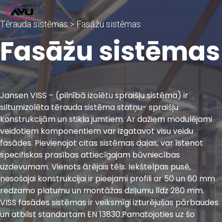
PRIMARY
Tērauda sistēmas > Fasāžu sistēmas
MENU
Fasāžu sistēmas
Jansen VISS – (pilnībā izolētu spraišļu sistēma) ir
siltumizolēta tērauda sistēma statņu- spraišļu
konstrukcijām un stikla jumtiem. Ar dažiem modulējami
veidotiem komponentiem var izgatavot visu veidu
fasādes. Pievienojot citas sistēmas daļas, var īstenot
specifiskas prasības attiecīgajam būvniecības
uzdevumam. Vienots ārējais tēls. Iekštelpas pusē,
nesošajai konstrukcijai ir pieejami profili ar 50 un 60 mm
redzamo platumu un montāžas dziļumu līdz 280 mm.
VISS fasādes sistēmas ir veiksmīgi izturējušas pārbaudes
un atbilst standartam EN 13830.Pamatojoties uz šo