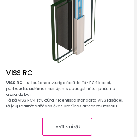
VISS RC​
VISS RC
– uzlaušanas izturīga fasāde līdz RC4 klasei,
pārbaudīts sistēmas risinājums paaugstinātai īpašuma
aizsardzībai.
Tā kā VISS RC4 struktūra ir identiska standarta VISS fasādei,
tā ļauj realizēt dažādas ēkas prasības ar vienotu izskatu.
Lasīt vairāk