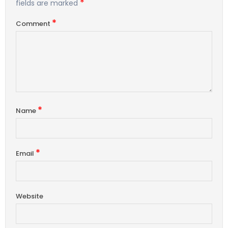
*
fields are marked
*
Comment
*
Name
*
Email
Website