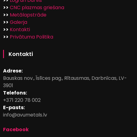
>>
Logi un Durvis
>>
CNC plazmas griešana
>>
Metālapstrāde
>>
Galerja
>>
Kontakti
>>
Privātuma Politika
Kontakti
Adrese:
Bauskas nov., Īslīces pag., Rītausmas, Darbnīcas, LV-
3901
Telefons:
+371 220 78 002
E-pasts:
info@avumetals.lv
Facebook