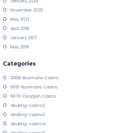
January 2026
November 2025
May 2021
April 2018
January 2017
May 2016
Categories
3368-Boomzino Casino
5610-Boomzino Casino
5670-DivaSpin Casino
abuking-casino2
abuking-casino3
abuking-casino4