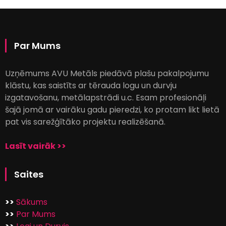
Par Mums
Uzņēmums AVU Metāls piedāvā plašu pakalpojumu
klāstu, kas saistīts ar tērauda logu un durvju
izgatavošanu, metālapstrādi u.c. Esam profesionāļi
šajā jomā ar vairāku gadu pieredzi, ko protam likt lietā
pat vis sarežģītāko projektu realizēšanā.
Lasīt vairāk >>
Saites
>>
Sākums
>>
Par Mums