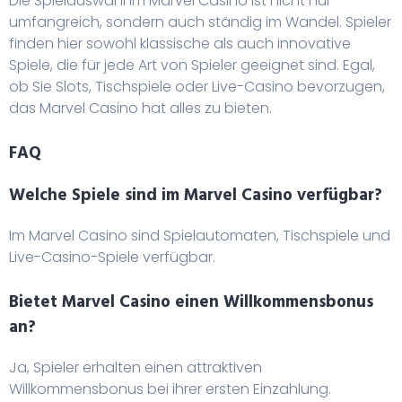
Die Spielauswahl im Marvel Casino ist nicht nur
umfangreich, sondern auch ständig im Wandel. Spieler
finden hier sowohl klassische als auch innovative
Spiele, die für jede Art von Spieler geeignet sind. Egal,
ob Sie Slots, Tischspiele oder Live-Casino bevorzugen,
das Marvel Casino hat alles zu bieten.
FAQ
Welche Spiele sind im Marvel Casino verfügbar?
Im Marvel Casino sind Spielautomaten, Tischspiele und
Live-Casino-Spiele verfügbar.
Bietet Marvel Casino einen Willkommensbonus
an?
Ja, Spieler erhalten einen attraktiven
Willkommensbonus bei ihrer ersten Einzahlung.