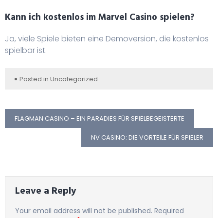
Kann ich kostenlos im Marvel Casino spielen?
Ja, viele Spiele bieten eine Demoversion, die kostenlos
spielbar ist.
Posted in
Uncategorized
FLAGMAN CASINO – EIN PARADIES FÜR SPIELBEGEISTERTE
NV CASINO: DIE VORTEILE FÜR SPIELER
Leave a Reply
Your email address will not be published.
Required