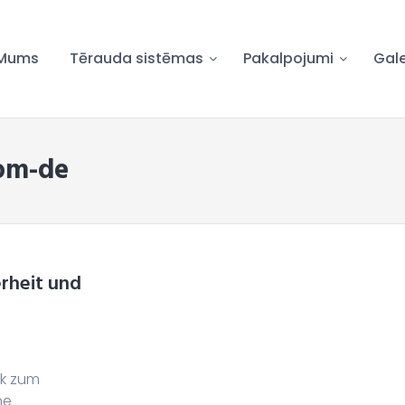
 Mums
Tērauda sistēmas
Pakalpojumi
Gale
com-de
erheit und
ck zum
ne