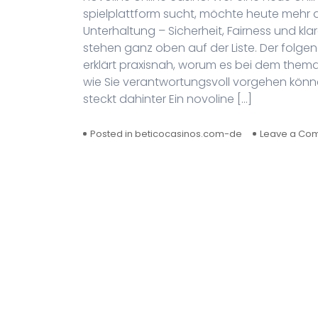
spielplattform sucht, möchte heute mehr a
Unterhaltung – Sicherheit, Fairness und kla
stehen ganz oben auf der Liste. Der folge
erklärt praxisnah, worum es bei dem them
wie Sie verantwortungsvoll vorgehen kön
steckt dahinter Ein novoline […]
Posted in
beticocasinos.com-de
Leave a Co