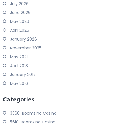
July 2026
June 2026
May 2026
April 2026
January 2026
November 2025
May 2021
April 2018
January 2017
May 2016
Categories
3368-Boomzino Casino
5610-Boomzino Casino