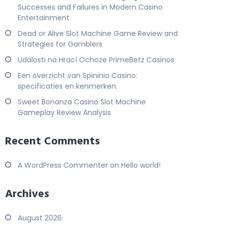
Successes and Failures in Modern Casino
Entertainment
Dead or Alive Slot Machine Game Review and
Strategies for Gamblers
Události na Hrací Ochoze PrimeBetz Casinos
Een overzicht van Spininio Casino:
specificaties en kenmerken.
Sweet Bonanza Casino Slot Machine
Gameplay Review Analysis
Recent Comments
A WordPress Commenter
on
Hello world!
Archives
August 2026