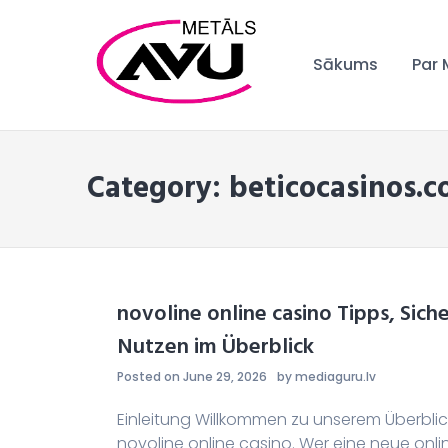
Sākums
Par
Category:
beticocasinos.
novoline online casino Tipps, Sich
Nutzen im Überblick
Posted on
June 29, 2026
by
mediaguru.lv
Einleitung Willkommen zu unserem Überbli
novoline online casino. Wer eine neue onli