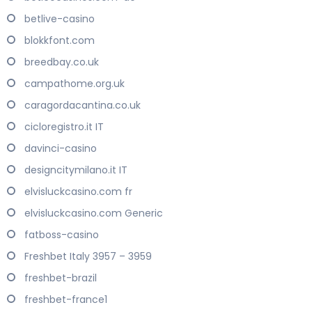
betlive-casino
blokkfont.com
breedbay.co.uk
campathome.org.uk
caragordacantina.co.uk
cicloregistro.it IT
davinci-casino
designcitymilano.it IT
elvisluckcasino.com fr
elvisluckcasino.com Generic
fatboss-casino
Freshbet Italy 3957 – 3959
freshbet-brazil
freshbet-france1