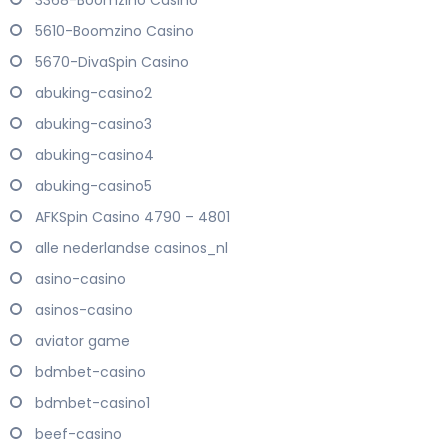
3368-Boomzino Casino
5610-Boomzino Casino
5670-DivaSpin Casino
abuking-casino2
abuking-casino3
abuking-casino4
abuking-casino5
AFKSpin Casino 4790 – 4801
alle nederlandse casinos_nl
asino-casino
asinos-casino
aviator game
bdmbet-casino
bdmbet-casino1
beef-casino