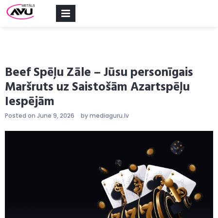
PRIMARY
MENU
Beef Spēļu Zāle – Jūsu personīgais
Maršruts uz Saistošām Azartspēļu
Iespējām
Posted on
June 9, 2026
by
mediaguru.lv