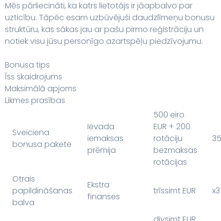
Mēs pārliecināti, ka katrs lietotājs ir jāapbalvo par
uzticību. Tāpēc esam uzbūvējuši daudzlīmeņu bonusu
struktūru, kas sākas jau ar pašu pirmo reģistrāciju un
notiek visu jūsu personīgo azartspēļu piedzīvojumu.
Bonusa tips
Īss skaidrojums
Maksimālā apjoms
Likmes prasības
500 eiro
Ievada
EUR + 200
Sveiciena
iemaksas
rotāciju
35
bonusa pakete
prēmija
bezmaksas
rotācijas
Otrais
Ekstra
papildināšanas
trīssimt EUR
x3
finanses
balva
divsimt EUR