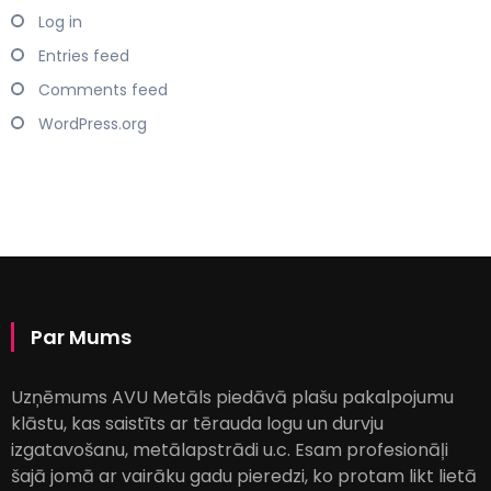
Log in
Entries feed
Comments feed
WordPress.org
Par Mums
Uzņēmums AVU Metāls piedāvā plašu pakalpojumu
klāstu, kas saistīts ar tērauda logu un durvju
izgatavošanu, metālapstrādi u.c. Esam profesionāļi
šajā jomā ar vairāku gadu pieredzi, ko protam likt lietā