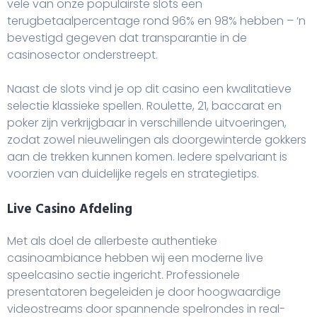
vele van onze populairste slots een
terugbetaalpercentage rond 96% en 98% hebben – ‘n
bevestigd gegeven dat transparantie in de
casinosector onderstreept.
Naast de slots vind je op dit casino een kwalitatieve
selectie klassieke spellen. Roulette, 21, baccarat en
poker zijn verkrijgbaar in verschillende uitvoeringen,
zodat zowel nieuwelingen als doorgewinterde gokkers
aan de trekken kunnen komen. Iedere spelvariant is
voorzien van duidelijke regels en strategietips.
Live Casino Afdeling
Met als doel de allerbeste authentieke
casinoambiance hebben wij een moderne live
speelcasino sectie ingericht. Professionele
presentatoren begeleiden je door hoogwaardige
videostreams door spannende spelrondes in real-