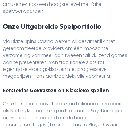
amusement op een hoogste level met faire
spelvoorwaarden.
Onze Uitgebreide Spelportfolio
Via
Blaze Spins Casino
werken wij gezamenlijk met
gerenommeerde providers om één imposante
verzameling van meer dan tweeënhalf duizend games
aan te presenteren. Van traditionele slots tot
eigentijdse video gokkasten met progressieve
megaprijzen – ons aanbod dekt alle voorkeur af.
Eersteklas Gokkasten en Klassieke spellen
Ons slotselectie bevat titels van bekende developers
als NetEnt, Microgaming en Pragmatic Play. Dergelijke
providers staan bekend om de hoge
retourpercentages (Terugbetaling to Player), waarbij