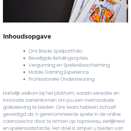
Inhoudsopgave
Ons Brede Spelportfolio
Beveiligde Betalingsopties
Vergunning en Spelersbescherming
Mobile Gaming Experience
Professionele Ondersteuning
Hartelijk welkom bij het platform, waarin sensatie en
innovatie samenkomen om jou een memorabele
gokbeleving te bieden. Ons team hebben zichzelf
gevestigd als ‘n gerenommeerde speler in de online
casinosector door te richten op topniveau, eerlijkheid
en spelerssatisfactie. Het doel is simpel: u bieden van