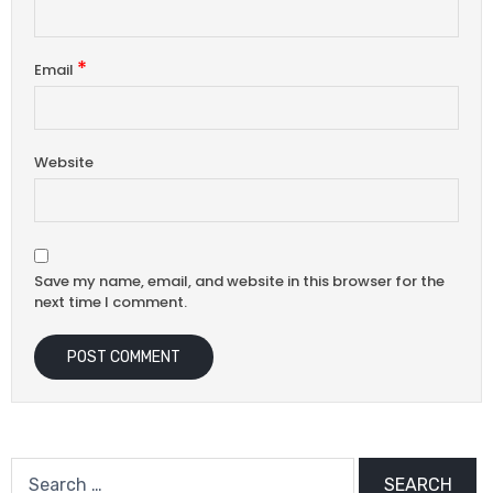
*
Email
Website
Save my name, email, and website in this browser for the
next time I comment.