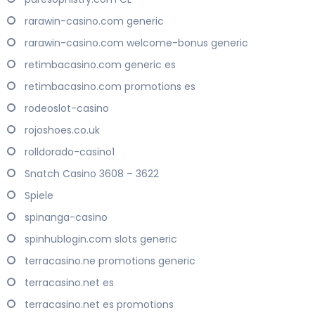
rarawin-casino.com generic
rarawin-casino.com welcome-bonus generic
retimbacasino.com generic es
retimbacasino.com promotions es
rodeoslot-casino
rojoshoes.co.uk
rolldorado-casino1
Snatch Casino 3608 – 3622
Spiele
spinanga-casino
spinhublogin.com slots generic
terracasino.ne promotions generic
terracasino.net es
terracasino.net es promotions