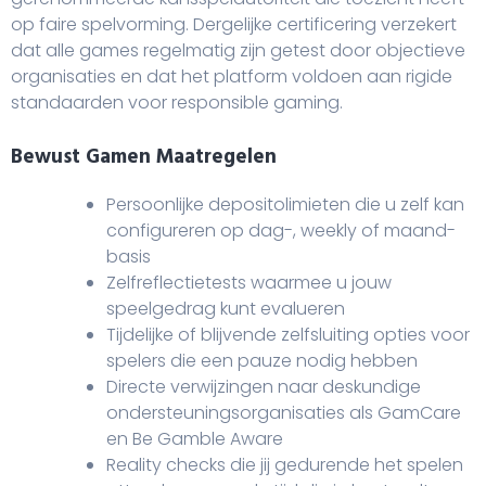
op faire spelvorming. Dergelijke certificering verzekert
dat alle games regelmatig zijn getest door objectieve
organisaties en dat het platform voldoen aan rigide
standaarden voor responsible gaming.
Bewust Gamen Maatregelen
Persoonlijke depositolimieten die u zelf kan
configureren op dag-, weekly of maand-
basis
Zelfreflectietests waarmee u jouw
speelgedrag kunt evalueren
Tijdelijke of blijvende zelfsluiting opties voor
spelers die een pauze nodig hebben
Directe verwijzingen naar deskundige
ondersteuningsorganisaties als GamCare
en Be Gamble Aware
Reality checks die jij gedurende het spelen