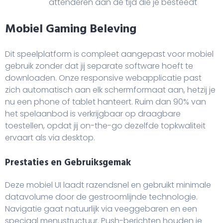
attenderen aan de tijd die je besteedt
Mobiel Gaming Beleving
Dit speelplatform is compleet aangepast voor mobiel
gebruik zonder dat jij separate software hoeft te
downloaden. Onze responsive webapplicatie past
zich automatisch aan elk schermformaat aan, hetzij je
nu een phone of tablet hanteert. Ruim dan 90% van
het spelaanbod is verkrijgbaar op draagbare
toestellen, opdat jij on-the-go dezelfde topkwaliteit
ervaart als via desktop.
Prestaties en Gebruiksgemak
Deze mobiel UI laadt razendsnel en gebruikt minimale
datavolume door de gestroomlijnde technologie.
Navigatie gaat natuurlijk via veeggebaren en een
speciaal menustructuur. Push-berichten houden je