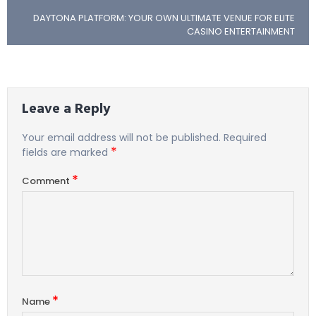
DAYTONA PLATFORM: YOUR OWN ULTIMATE VENUE FOR ELITE
CASINO ENTERTAINMENT
Leave a Reply
Your email address will not be published.
Required
*
fields are marked
*
Comment
*
Name