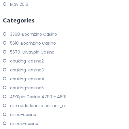
May 2016
Categories
3368-Boomzino Casino
5610-Boomzino Casino
5670-DivaSpin Casino
abuking-casino2
abuking-casino3
abuking-casino4
abuking-casino5
AFKSpin Casino 4790 – 4801
alle nederlandse casinos_nl
asino-casino
asinos-casino