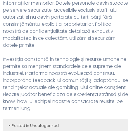
informațiilor membrilor. Datele personale devin stocate
pe servere securizate, accesibile exclusiv staff-ului
autorizat, și nu devin partajate cu terți părți fără
consimțământul explicit al proprietarilor. Politica
noastră de confidențialitate detaliază exhaustiv
modalitatea în ce colectăm, utilizăm și securizăm
datele primite.
Investiția constantă în tehnologie și resurse umane ne
permite să menținem standardele cele supreme ale
industriei. Platforma noastră evoluează continuu,
incorporând feedback-ul comunității și adaptându-se
tendințelor actuale ale gambling-ului online conștient.
Fiecare jucător beneficiază de experiența strânsă și de
know-how-ul echipei noastre consacrate reușitei pe
termen lung.
Posted in
Uncategorized