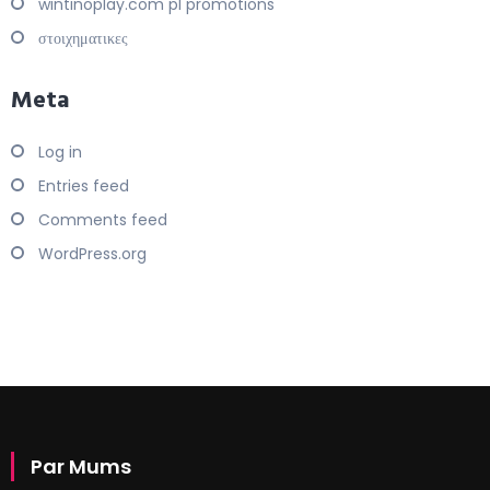
wintinoplay.com pl promotions
στοιχηματικες
Meta
Log in
Entries feed
Comments feed
WordPress.org
Par Mums