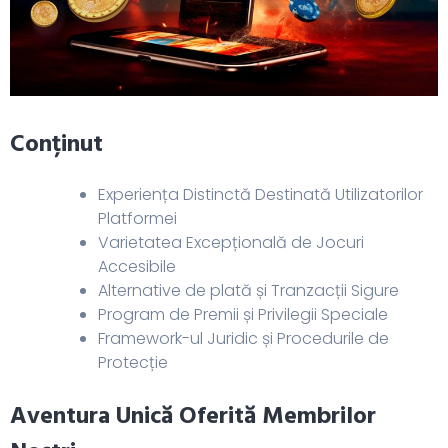
Conținut
Experiența Distinctă Destinată Utilizatorilor
Platformei
Varietatea Excepțională de Jocuri
Accesibile
Alternative de plată și Tranzacții Sigure
Program de Premii și Privilegii Speciale
Framework-ul Juridic și Procedurile de
Protecție
Aventura Unică Oferită Membrilor