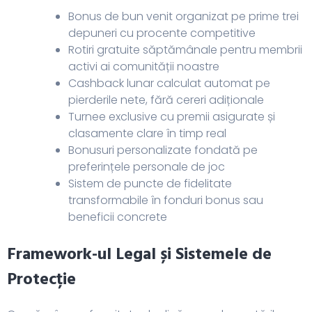
Bonus de bun venit organizat pe prime trei
depuneri cu procente competitive
Rotiri gratuite săptămânale pentru membrii
activi ai comunității noastre
Cashback lunar calculat automat pe
pierderile nete, fără cereri adiționale
Turnee exclusive cu premii asigurate și
clasamente clare în timp real
Bonusuri personalizate fondată pe
preferințele personale de joc
Sistem de puncte de fidelitate
transformabile în fonduri bonus sau
beneficii concrete
Framework-ul Legal și Sistemele de
Protecție