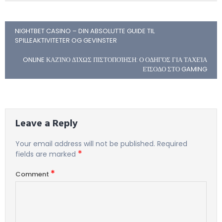
NIGHTBET CASINO – DIN ABSOLUTTE GUIDE TIL
SPILLEAKTIVITETER OG GEVINSTER
ONLINE ΚΑΖΊΝΟ ΔΊΧΩΣ ΠΙΣΤΟΠΟΊΗΣΗ: Ο ΟΔΗΓΌΣ ΓΙΑ ΤΑΧΕΊΑ
ΕΊΣΟΔΟ ΣΤΟ GAMING
Leave a Reply
Your email address will not be published.
Required
*
fields are marked
*
Comment