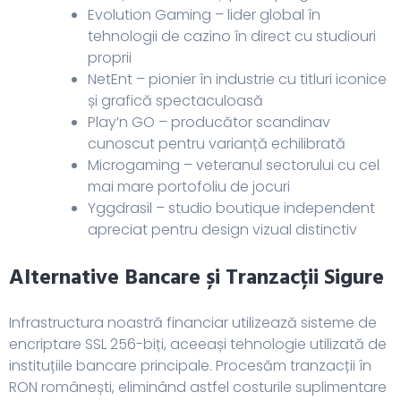
Evolution Gaming – lider global în
tehnologii de cazino în direct cu studiouri
proprii
NetEnt – pionier în industrie cu titluri iconice
și grafică spectaculoasă
Play’n GO – producător scandinav
cunoscut pentru varianță echilibrată
Microgaming – veteranul sectorului cu cel
mai mare portofoliu de jocuri
Yggdrasil – studio boutique independent
apreciat pentru design vizual distinctiv
Alternative Bancare și Tranzacții Sigure
Infrastructura noastră financiar utilizează sisteme de
encriptare SSL 256-biți, aceeași tehnologie utilizată de
instituțiile bancare principale. Procesăm tranzacții în
RON românești, eliminând astfel costurile suplimentare