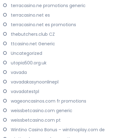
terracasino.ne promotions generic
terracasino.net es
terracasino.net es promotions
thebutchers.club CZ
ttcasino.net Generic
Uncategorized
utopia500.org.uk
vavada
vavadakasynoonlinepl
vavadatestpl
wageoncasinos.com fr promotions
weissbetcasino.com generic
weissbetcasino.com pt
Wintino Casino Bonus – wintinoplay.com de