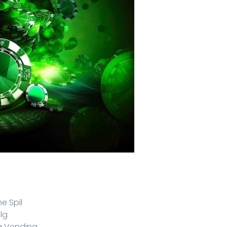
e Spil
lg
ig Vending