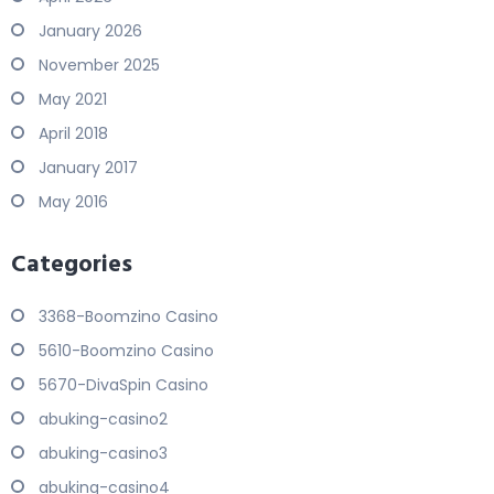
January 2026
November 2025
May 2021
April 2018
January 2017
May 2016
Categories
3368-Boomzino Casino
5610-Boomzino Casino
5670-DivaSpin Casino
abuking-casino2
abuking-casino3
abuking-casino4