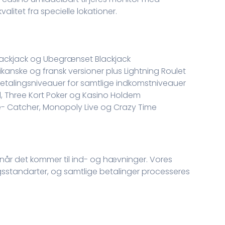
litet fra specielle lokationer.
Blackjack og Ubegrænset Blackjack
anske og fransk versioner plus Lightning Roulet
etalingsniveauer for samtlige indkomstniveauer
 Three Kort Poker og Kasino Holdem
Catcher, Monopoly Live og Crazy Time
når det kommer til ind- og hævninger. Vores
gsstandarter, og samtlige betalinger processeres