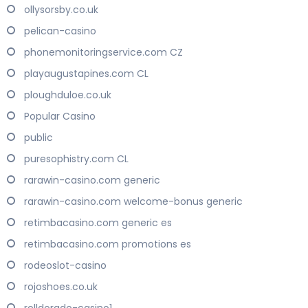
ollysorsby.co.uk
pelican-casino
phonemonitoringservice.com CZ
playaugustapines.com CL
ploughduloe.co.uk
Popular Casino
public
puresophistry.com CL
rarawin-casino.com generic
rarawin-casino.com welcome-bonus generic
retimbacasino.com generic es
retimbacasino.com promotions es
rodeoslot-casino
rojoshoes.co.uk