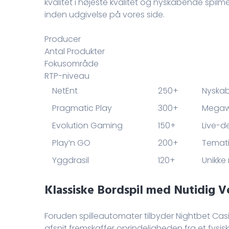
kvalitet i højeste kvalitet og nyskabende spilm
inden udgivelse på vores side.
Producer
Antal Produkter
Fokusområde
RTP-niveau
NetEnt
250+
Nyskab
Pragmatic Play
300+
Megawa
Evolution Gaming
150+
Live-d
Play’n GO
200+
Temati
Yggdrasil
120+
Unikke
Klassiske Bordspil med Nutidig 
Foruden spilleautomater tilbyder Nightbet Casi
afsnit fremskaffer oprindeligheden fra et fysis