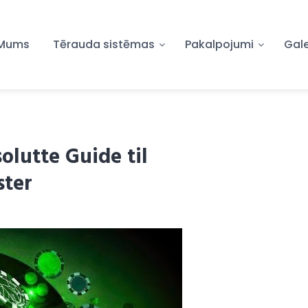
 Mums
Tērauda sistēmas
Pakalpojumi
Gale
olutte Guide til
ster