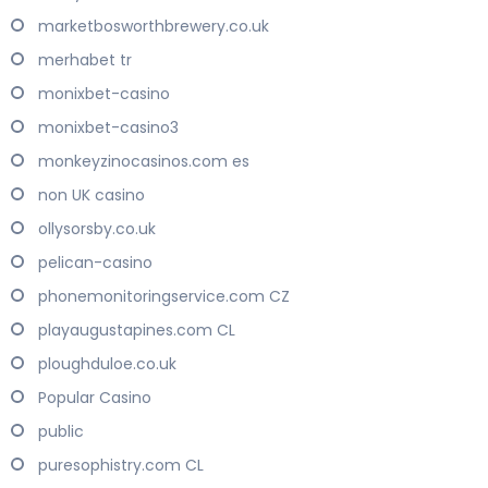
marketbosworthbrewery.co.uk
merhabet tr
monixbet-casino
monixbet-casino3
monkeyzinocasinos.com es
non UK casino
ollysorsby.co.uk
pelican-casino
phonemonitoringservice.com CZ
playaugustapines.com CL
ploughduloe.co.uk
Popular Casino
public
puresophistry.com CL