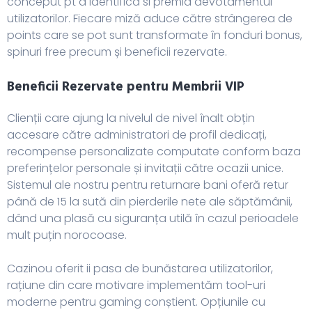
conceput pt a identifica si premia devotamentul
utilizatorilor. Fiecare miză aduce către strângerea de
points care se pot sunt transformate în fonduri bonus,
spinuri free precum și beneficii rezervate.
Beneficii Rezervate pentru Membrii VIP
Clienții care ajung la nivelul de nivel înalt obțin
accesare către administratori de profil dedicați,
recompense personalizate computate conform baza
preferințelor personale și invitații către ocazii unice.
Sistemul ale nostru pentru returnare bani oferă retur
până de 15 la sută din pierderile nete ale săptămânii,
dând una plasă cu siguranța utilă în cazul perioadele
mult puțin norocoase.
Cazinou oferit ii pasa de bunăstarea utilizatorilor,
rațiune din care motivare implementăm tool-uri
moderne pentru gaming conștient. Opțiunile cu