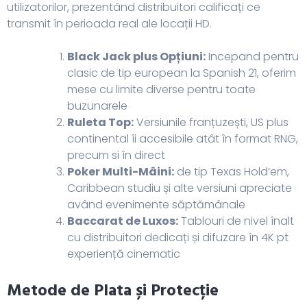
utilizatorilor, prezentând distribuitori calificați ce
transmit în perioada real ale locații HD.
Black Jack plus Opțiuni:
Incepand pentru
clasic de tip european la Spanish 21, oferim
mese cu limite diverse pentru toate
buzunarele
Ruleta Top:
Versiunile franțuzești, US plus
continental îi accesibile atât în format RNG,
precum si în direct
Poker Multi-Mâini:
de tip Texas Hold’em,
Caribbean studiu și alte versiuni apreciate
având evenimente săptămânale
Baccarat de Luxos:
Tablouri de nivel înalt
cu distribuitori dedicați și difuzare în 4K pt
experiență cinematic
Metode de Plata și Protecție