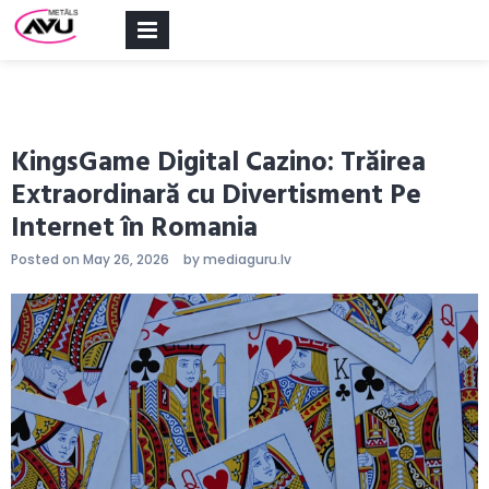
PRIMARY
MENU
KingsGame Digital Cazino: Trăirea
Extraordinară cu Divertisment Pe
Internet în Romania
Posted on
May 26, 2026
by
mediaguru.lv