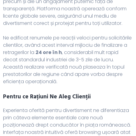
precum și ale un angajament puternic față de
transparență. Platforma noastră operează conform
licente globale severe, asigurând unul mediu de
divertisment corect și protejat pentru toți utilizator.
Ne edificat renumele pe reacții veloci pentru solicitările
clientilor, având acest interval mijlociu de finalizare a
retragerilor la
24 ore în h
, considerabil mult rapid
decat standardul industriei de 3-5 zile de lucru.
Această realizare verificată nouă plaseaza în topul
prestatorilor ale regiune când apare vorba despre
eficiența operațională.
Pentru ce Rațiuni Ne Aleg Clienții
Experienta oferită pentru divertisment ne diferentiaza
prin câteva elemente esentiale care nouă
poziționează drept conducător în piața românească.
Interfața noastră intuitivă oferă browsing ușoară atat