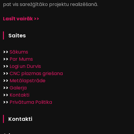
pat vis sarežģītāko projektu realizēšanā.
Lasīt vairāk >>
Saites
>>
Sākums
>>
Par Mums
>>
Logi un Durvis
>>
CNC plazmas griešana
>>
Metālapstrāde
>>
Galerja
>>
Kontakti
>>
Privātuma Politika
Kontakti