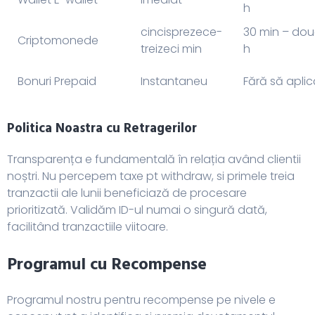
h
cincisprezece-
30 min – do
Criptomonede
treizeci min
h
Bonuri Prepaid
Instantaneu
Fără să apli
Politica Noastra cu Retragerilor
Transparența e fundamentală în relația având clientii
noștri. Nu percepem taxe pt withdraw, si primele treia
tranzactii ale lunii beneficiază de procesare
prioritizată. Validăm ID-ul numai o singură dată,
facilitând tranzactiile viitoare.
Programul cu Recompense
Programul nostru pentru recompense pe nivele e