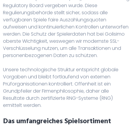
Regulatory Board vergeben wurde. Diese
Regulierungsbehörde stellt sicher, sodass alle
verfügbaren Spiele faire Auszahlungsquoten
aufweisen und kontinuierlichen Kontrollen unterworfen
werden. Die Schutz der Spielerdaten hat bei
Golisimo
oberste Wichtigkeit, weswegen wir modernste SSL-
Verschlüsselung nutzen, um alle Transaktionen und
personenbezogenen Daten zu schützen.
Unsere technologische Struktur entspricht globale
Vorgaben und bleibt fortlaufend von externen
Prüforganisationen kontrolliert. Offenheit ist ein
Grundpfeiler der Firmenphilosophie, daher alle
Resultate durch zertifizierte RNG-Systeme (RNG)
ermittelt werden.
Das umfangreiches Spielsortiment