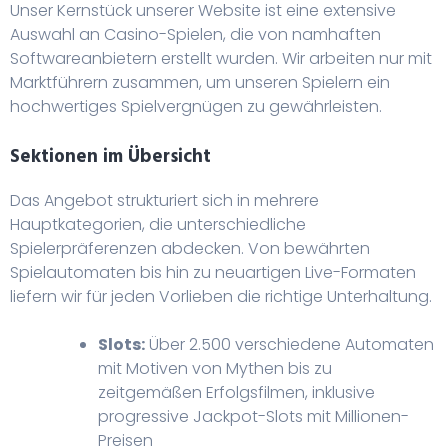
Unser Kernstück unserer Website ist eine extensive
Auswahl an Casino-Spielen, die von namhaften
Softwareanbietern erstellt wurden. Wir arbeiten nur mit
Marktführern zusammen, um unseren Spielern ein
hochwertiges Spielvergnügen zu gewährleisten.
Sektionen im Übersicht
Das Angebot strukturiert sich in mehrere
Hauptkategorien, die unterschiedliche
Spielerpräferenzen abdecken. Von bewährten
Spielautomaten bis hin zu neuartigen Live-Formaten
liefern wir für jeden Vorlieben die richtige Unterhaltung.
Slots:
Über 2.500 verschiedene Automaten
mit Motiven von Mythen bis zu
zeitgemäßen Erfolgsfilmen, inklusive
progressive Jackpot-Slots mit Millionen-
Preisen