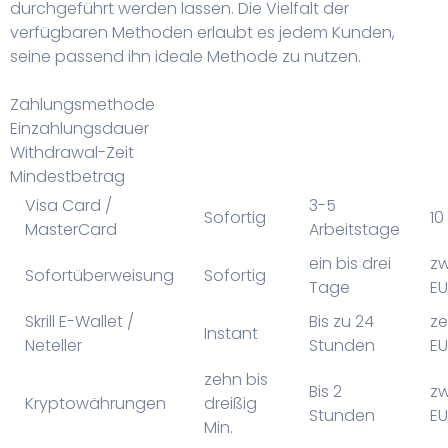
durchgeführt werden lassen. Die Vielfalt der
verfügbaren Methoden erlaubt es jedem Kunden,
seine passend ihn ideale Methode zu nutzen.
Zahlungsmethode
Einzahlungsdauer
Withdrawal-Zeit
Mindestbetrag
Visa Card /
3-5
Sofortig
10
MasterCard
Arbeitstage
ein bis drei
z
Sofortüberweisung
Sofortig
Tage
EU
Skrill E-Wallet /
Bis zu 24
z
Instant
Neteller
Stunden
EU
zehn bis
Bis 2
z
Kryptowährungen
dreißig
Stunden
EU
Min.