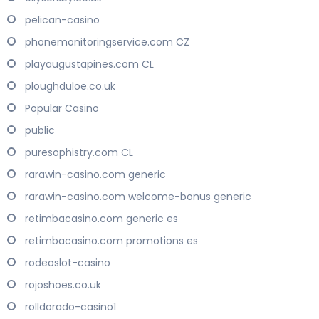
pelican-casino
phonemonitoringservice.com CZ
playaugustapines.com CL
ploughduloe.co.uk
Popular Casino
public
puresophistry.com CL
rarawin-casino.com generic
rarawin-casino.com welcome-bonus generic
retimbacasino.com generic es
retimbacasino.com promotions es
rodeoslot-casino
rojoshoes.co.uk
rolldorado-casino1