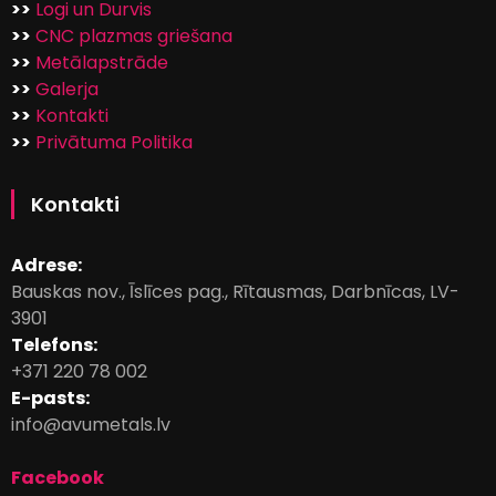
>>
Logi un Durvis
>>
CNC plazmas griešana
>>
Metālapstrāde
>>
Galerja
>>
Kontakti
>>
Privātuma Politika
Kontakti
Adrese:
Bauskas nov., Īslīces pag., Rītausmas, Darbnīcas, LV-
3901
Telefons:
+371 220 78 002
E-pasts:
info@avumetals.lv
Facebook