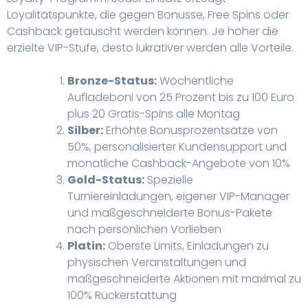
Loyalitätspunkte, die gegen Bonusse, Free Spins oder
Cashback getauscht werden können. Je höher die
erzielte VIP-Stufe, desto lukrativer werden alle Vorteile.
Bronze-Status:
Wöchentliche
Aufladeboni von 25 Prozent bis zu 100 Euro
plus 20 Gratis-Spins alle Montag
Silber:
Erhöhte Bonusprozentsätze von
50%, personalisierter Kundensupport und
monatliche Cashback-Angebote von 10%
Gold-Status:
Spezielle
Turniereinladungen, eigener VIP-Manager
und maßgeschneiderte Bonus-Pakete
nach persönlichen Vorlieben
Platin:
Oberste Limits, Einladungen zu
physischen Veranstaltungen und
maßgeschneiderte Aktionen mit maximal zu
100% Rückerstattung