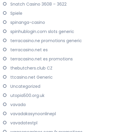
Snatch Casino 3608 – 3622
Spiele
spinanga-casino
spinhublogin.com slots generic
terracasino.ne promotions generic
terracasino.net es
terracasino.net es promotions
thebutchers.club CZ
ttcasino.net Generic
Uncategorized
utopia500.org.uk
vavada
vavadakasynoonlinepl
vavadatestpl
wageoncasinos.com fr promotions