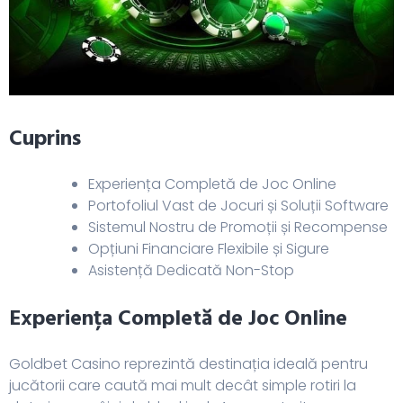
Cuprins
Experiența Completă de Joc Online
Portofoliul Vast de Jocuri și Soluții Software
Sistemul Nostru de Promoții și Recompense
Opțiuni Financiare Flexibile și Sigure
Asistență Dedicată Non-Stop
Experiența Completă de Joc Online
Goldbet Casino reprezintă destinația ideală pentru
jucătorii care caută mai mult decât simple rotiri la