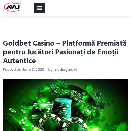
PRIMARY
MENU
Goldbet Casino – Platformă Premiată
pentru Jucători Pasionați de Emoții
Autentice
Posted on
June 3, 2026
by
mediaguru.lv