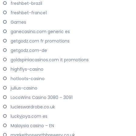
freshbet-brazil
freshbet-france1
Games
ganecasino.com generic es
getgodz.com fr promotions
getgodz.com-de
goldspiniacasinos.com it promotions
highflys-casino
hotloots-casino
julius-casino
LocoWins Casino 3080 – 3091
lucieswardrobe.co.uk
luckyjoya.com es
Malaysia casino – EN
marketbosworthbrewery.co.uk