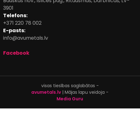
Bauskas nov., Īslīces pag., Rītausmas, Darbnīcas, LV-
3901
Telefons:
+371 220 78 002
E-pasts:
info@avumetals.lv
Facebook
visas tiesības saglabātas -
avumetals.lv
| Mājas lapu veidoja -
Media Guru