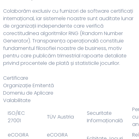
Colaborăm exclusiv cu furnizori de software certificați
internațional, iar sistemele noastre sunt auditate lunar
de organizații independente care verifică
corectitudinea algoritmilor RNG (Random Number
Generator). Transparența operațională constituie
fundamentul filosofiei noastre de business, motiv
pentru care publicăm trimestrial rapoarte detaliate
privind procentele de plată și statisticile jocurilor.
Certificare
Organizație Emitentă
Domeniu de Aplicare
Valabilitate
Pe
ISO/IEC
Securitate
TÜV Austria
cu
27001
Informațională
an
eCOGRA
eCOGRA
Re
Echitate Jocuri