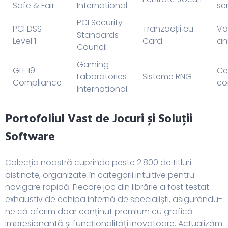
Safe & Fair
International
se
PCI Security
PCI DSS
Tranzacții cu
Va
Standards
Level 1
Card
an
Council
Gaming
GLI-19
Ce
Laboratories
Sisteme RNG
Compliance
co
International
Portofoliul Vast de Jocuri și Soluții
Software
Colecția noastră cuprinde peste 2.800 de titluri
distincte, organizate în categorii intuitive pentru
navigare rapidă. Fiecare joc din librărie a fost testat
exhaustiv de echipa internă de specialiști, asigurându-
ne că oferim doar conținut premium cu grafică
impresionantă și funcționalități inovatoare. Actualizăm