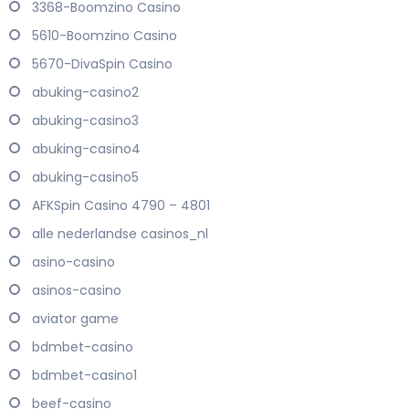
3368-Boomzino Casino
5610-Boomzino Casino
5670-DivaSpin Casino
abuking-casino2
abuking-casino3
abuking-casino4
abuking-casino5
AFKSpin Casino 4790 – 4801
alle nederlandse casinos_nl
asino-casino
asinos-casino
aviator game
bdmbet-casino
bdmbet-casino1
beef-casino