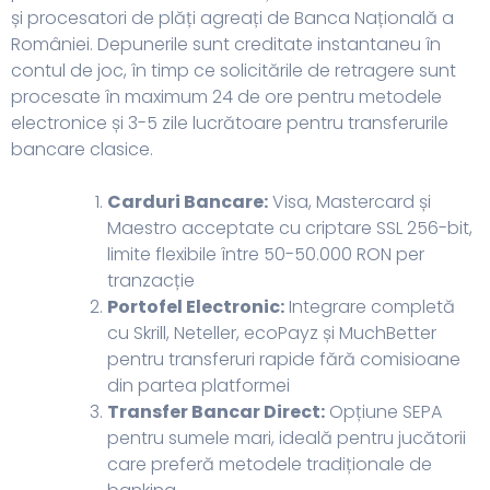
și procesatori de plăți agreați de Banca Națională a
României. Depunerile sunt creditate instantaneu în
contul de joc, în timp ce solicitările de retragere sunt
procesate în maximum 24 de ore pentru metodele
electronice și 3-5 zile lucrătoare pentru transferurile
bancare clasice.
Carduri Bancare:
Visa, Mastercard și
Maestro acceptate cu criptare SSL 256-bit,
limite flexibile între 50-50.000 RON per
tranzacție
Portofel Electronic:
Integrare completă
cu Skrill, Neteller, ecoPayz și MuchBetter
pentru transferuri rapide fără comisioane
din partea platformei
Transfer Bancar Direct:
Opțiune SEPA
pentru sumele mari, ideală pentru jucătorii
care preferă metodele tradiționale de