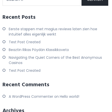
Recent Posts
Eerste stappen met magius reviews laten zien hoe
intuïtief alles eigenlijk werkt
Test Post Created
Beaztin Rikas Pöydän Klassikkoveto
Navigating the Quiet Corners of the Best Anonymous
Casinos
Test Post Created
Recent Comments
A WordPress Commenter
on
Hello world!
Archives