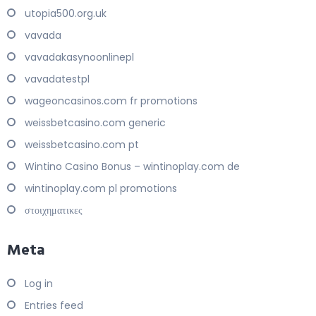
utopia500.org.uk
vavada
vavadakasynoonlinepl
vavadatestpl
wageoncasinos.com fr promotions
weissbetcasino.com generic
weissbetcasino.com pt
Wintino Casino Bonus – wintinoplay.com de
wintinoplay.com pl promotions
στοιχηματικες
Meta
Log in
Entries feed