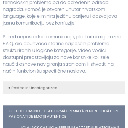
tehnoloških problema pa do određenih odredbi
nagrada. Pomoć je otvoren unutar hrvatskom
language, koje eliminira jezičnu barijeru i dozvoljava
jasnu komunikaciju bez konfuzije.
Pored neposredne komunikacije, platforma rigorozna
F.A.Q. dio obuhvaća stotine najčešćih problema
strukturiranih u logične kategorije. Video vodici
dostupni predstavljaju za nove korisnike koji žele
naučiti osnove navigiranja stranicom ili shvatiti na
način funkcionišu specifične naslova.
Posted in
Uncategorized
GOLDBET CASINO – PLATFORMĂ PREMIATĂ PENTRU JUCĂTORI
PASIONAȚI DE EMOȚII AUTENTICE
LOLAJACK CASINO – PREMIUM HAZARDNÍ PLATFORMA S