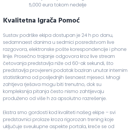
5,000 eura tokom nedelje
Kvalitetna Igrača Pomoć
Sustav podrške ekipa dostupan je 24 h po danu,
sedamnaest danima u sedmici posredstvom live
razgovora, elektronske pošte korespondencije i phone
linije. Prosečno trajanje odgovora kroz live stream
četovanja predstavlja niže od 60-ak sekundi, što
predstavlja provjereni podatak baziran unutar internim
statistikama od posljednjih šesnaest mjeseci. Mnogi
zahtjeva rješava mogu biti trenutno, dok su
kompleksnija pitanja često nismo zahtijevaju
produženo od više h za apsolutno razrešenje.
Ekstra smo gordosti kod kvaliteti našeg ekipe – svi
predstavnici prolaze kroza rigorozan trening koje
uključuje sveukupne aspekte portala, kreće se od