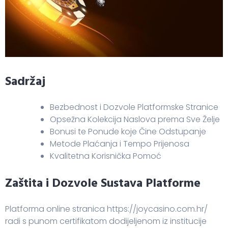
Sadržaj
Bezbednost i Dozvole Platformske Stranice
Opsežna Kolekcija Naslova prema Sve Želje
Bonusi te Ponude koje Čine Odstupanje
Metode Plaćanja i Tempo Prijenosa
Kvalitetna Korisnička Pomoć
Zaštita i Dozvole Sustava Platforme
Platforma online stranica
https://joycasino.com.hr/
radi s punom certifikatom dodijeljenom iz institucije