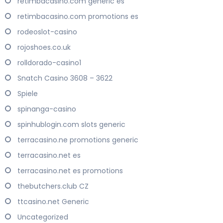
retimbacasino.com generic es
retimbacasino.com promotions es
rodeoslot-casino
rojoshoes.co.uk
rolldorado-casino1
Snatch Casino 3608 – 3622
Spiele
spinanga-casino
spinhublogin.com slots generic
terracasino.ne promotions generic
terracasino.net es
terracasino.net es promotions
thebutchers.club CZ
ttcasino.net Generic
Uncategorized