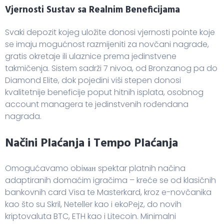
Vjernosti Sustav sa Realnim Beneficijama
Svaki depozit kojeg uložite donosi vjernosti pointe koje
se imaju mogućnost razmijeniti za novčani nagrade,
gratis okretaje ili ulaznice prema jedinstvene
takmičenja. Sistem sadrži 7 nivoa, od Bronzanog pa do
Diamond Elite, dok pojedini viši stepen donosi
kvalitetnije beneficije poput hitnih isplata, osobnog
account managera te jedinstvenih rođendana
nagrada.
Načini Plaćanja i Tempo Plaćanja
Omogućavamo obiман spektar platnih načina
adaptiranih domaćim igračima – kreće se od klasičnih
bankovnih card Visa te Masterkard, kroz e-novčanika
kao što su Skril, Neteller kao i ekoPejz, do novih
kriptovaluta BTC, ETH kao i Litecoin. Minimalni