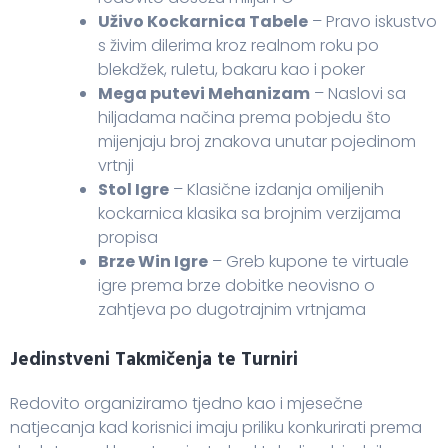
Uživo Kockarnica Tabele
– Pravo iskustvo
s živim dilerima kroz realnom roku po
blekdžek, ruletu, bakaru kao i poker
Mega putevi Mehanizam
– Naslovi sa
hiljadama načina prema pobjedu što
mijenjaju broj znakova unutar pojedinom
vrtnji
Stol Igre
– Klasične izdanja omiljenih
kockarnica klasika sa brojnim verzijama
propisa
Brze Win Igre
– Greb kupone te virtuale
igre prema brze dobitke neovisno o
zahtjeva po dugotrajnim vrtnjama
Jedinstveni Takmičenja te Turniri
Redovito organiziramo tjedno kao i mjesečne
natjecanja kad korisnici imaju priliku konkurirati prema