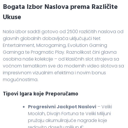
Bogata Izbor Naslova prema Različite
Ukuse
Naša izbor sadrži gotovo od 2500 različitih naslova od
glavnih globalnih dobavljača uključujući Net
Entertainment, Microgaming, Evolution Gaming
Gaminga te Pragmatic Play. Raznolikost čini glavna
osobina naše kolekcije – od klasičnih slot strojeva sa
voćnom tematikom sve do modernih video slotova sa
impresivnom vizualnim efektima i novim bonus
mogućnostima.
Tipovi Igara koje Preporučamo
Progresivni Jackpot Naslovi
– Veliki
Moolah, Divajn Fortuna te Veliki Milijuni
pružaju akumulirajuće nagrade koje
redovito dosežu milijun €