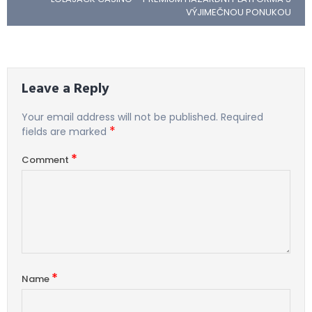
VÝJIMEČNOU PONUKOU
Leave a Reply
Your email address will not be published.
Required
*
fields are marked
*
Comment
*
Name