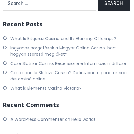
Recent Posts
What Is Bitguruz Casino and Its Gaming Offerings?
Ingyenes pörgetések a Magyar Online Casino-ban:
hogyan szerezd meg őket?
Cosè Slotrize Casino: Recensione e Informazioni di Base
Cosa sono le Slotrize Casino? Definizione e panoramica
dei casinò online.
What is Elements Casino Victoria?
Recent Comments
A WordPress Commenter
on
Hello world!