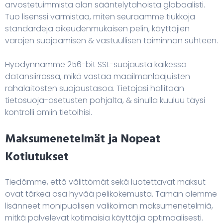
arvostetuimmista alan sääntelytahoista globaalisti.
Tuo lisenssi varmistaa, miten seuraamme tiukkoja
standardeja oikeudenmukaisen pelin, käyttäjien
varojen suojaamisen & vastuullisen toiminnan suhteen.
Hyödynnämme 256-bit SSL-suojausta kaikessa
datansiirrossa, mikä vastaa maailmanlaajuisten
rahalaitosten suojaustasoa. Tietojasi hallitaan
tietosuoja-asetusten pohjalta, & sinulla kuuluu täysi
kontrolli omiin tietoihisi.
Maksumenetelmät ja Nopeat
Kotiutukset
Tiedämme, että välittömät sekä luotettavat maksut
ovat tärkeä osa hyvää pelikokemusta. Tämän olemme
lisänneet monipuolisen valikoiman maksumenetelmiä,
mitkä palvelevat kotimaisia käyttäjiä optimaalisesti.