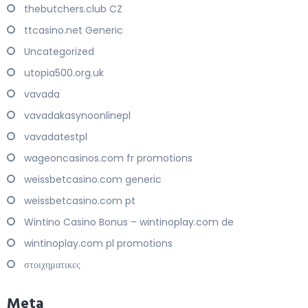
thebutchers.club CZ
ttcasino.net Generic
Uncategorized
utopia500.org.uk
vavada
vavadakasynoonlinepl
vavadatestpl
wageoncasinos.com fr promotions
weissbetcasino.com generic
weissbetcasino.com pt
Wintino Casino Bonus – wintinoplay.com de
wintinoplay.com pl promotions
στοιχηματικες
Meta