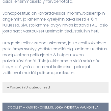
asiasi ensimmäisellä yhteydenotolla.
Sähköpostituki on käytettävissäsi monimutkaisempiin
ongelmiin, ja lähemme kyselyihin tavallisesti 4-6 h
kuluessa. Sivustollamme löytyy myös kattava FAQ-osio,
josta saat vastaukset useimpiin tiedusteluihin heti.
Dragonia Pelisivustona uskomme, jotta ensiluokkainen
pelielämys syntyy yhdistelemällä digitaalinen uudistus,
monipuolinen pelitarjonta & huippuluokan
palvelukäytännöt. Tule joukkoomme vielä sekä näe
itse, mistä yhä useammat kotimaiset pelaajat
valitsevat meidät pelikumppanikseen.
Posted in
Uncategorized
COOLBET – KASINOKOKEMUS, JOKA YHDISTÄÄ VAUHDIN JA