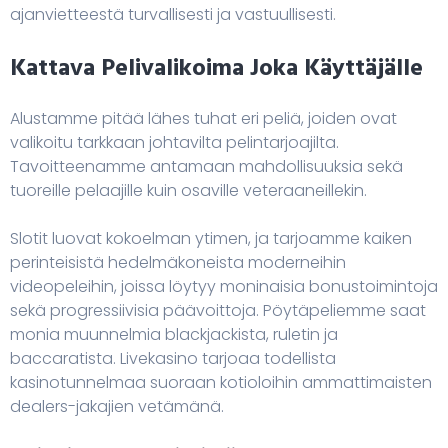
ajanvietteestä turvallisesti ja vastuullisesti.
Kattava Pelivalikoima Joka Käyttäjälle
Alustamme pitää lähes tuhat eri peliä, joiden ovat
valikoitu tarkkaan johtavilta pelintarjoajilta.
Tavoitteenamme antamaan mahdollisuuksia sekä
tuoreille pelaajille kuin osaville veteraaneillekin.
Slotit luovat kokoelman ytimen, ja tarjoamme kaiken
perinteisistä hedelmäkoneista moderneihin
videopeleihin, joissa löytyy moninaisia bonustoimintoja
sekä progressiivisia päävoittoja. Pöytäpeliemme saat
monia muunnelmia blackjackista, ruletin ja
baccaratista. Livekasino tarjoaa todellista
kasinotunnelmaa suoraan kotioloihin ammattimaisten
dealers-jakajien vetämänä.