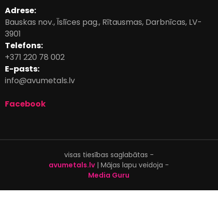
Adrese:
Bauskas nov., Īslīces pag., Rītausmas, Darbnīcas, LV-
3901
Telefons:
+371 220 78 002
E-pasts:
info@avumetals.lv
Facebook
visas tiesības saglabātas -
avumetals.lv
| Mājas lapu veidoja -
Media Guru