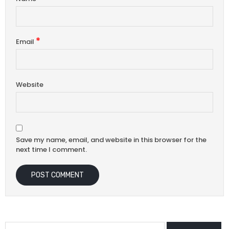
*
Email
Website
Save my name, email, and website in this browser for the
next time I comment.