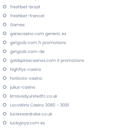
freshbet-brazil
freshbet-france1
Games
ganecasino.com generic es
getgodz.com fr promotions
getgodz.com-de
goldspiniacasinos.com it promotions
highflys-casino
hotloots-casino
julius-casino
limavadyunitedfc.co.uk
LocoWins Casino 3080 – 3091
lucieswardrobe.co.uk
luckyjoya.com es