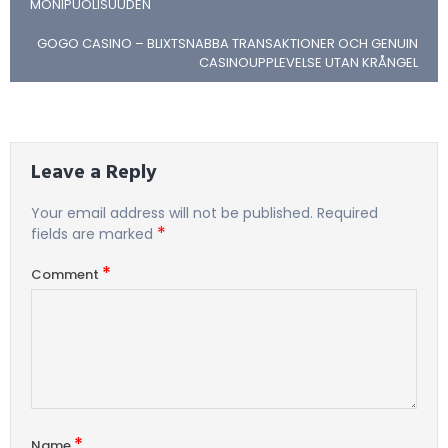
MONIPUOLISUUDEN
GOGO CASINO – BLIXTSNABBA TRANSAKTIONER OCH GENUIN
CASINOUPPLEVELSE UTAN KRÅNGEL
Leave a Reply
Your email address will not be published.
Required
*
fields are marked
*
Comment
*
Name