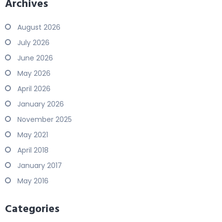
Archives
August 2026
July 2026
June 2026
May 2026
April 2026
January 2026
November 2025
May 2021
April 2018
January 2017
May 2016
Categories