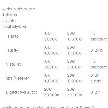
Maksuvaihtoehto
Talletus
Kotiutus
Käsittelyaika
10€ –
20€ –
1-3
Tilisiirto
5,000€
10,000€
arkipäiv
10€ –
20€ –
Trustly
0-24 h
10,000€
10,000€
10€ –
20€ –
1-5
Visa/MC
5,000€
5,000€
arkipäiv
10€ –
20€ –
0-24
Skrill/Neteller
10,000€
10,000€
tuntia
20€ –
20€ –
Digitaalivaluutat
0-2 h
50,000€
50,000€
Kasinomme hoitaa kotiutuspyynnöt tavallisesti 12