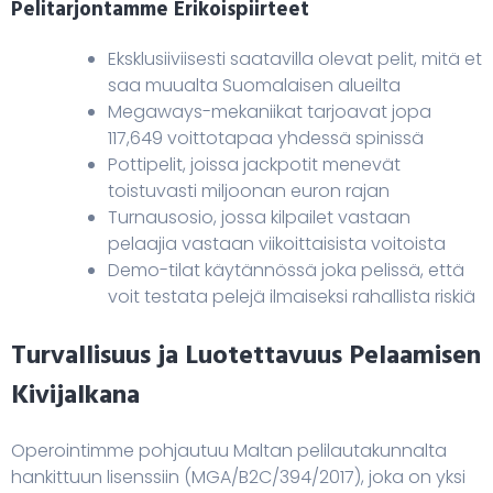
Pelitarjontamme Erikoispiirteet
Eksklusiiviisesti saatavilla olevat pelit, mitä et
saa muualta Suomalaisen alueilta
Megaways-mekaniikat tarjoavat jopa
117,649 voittotapaa yhdessä spinissä
Pottipelit, joissa jackpotit menevät
toistuvasti miljoonan euron rajan
Turnausosio, jossa kilpailet vastaan
pelaajia vastaan viikoittaisista voitoista
Demo-tilat käytännössä joka pelissä, että
voit testata pelejä ilmaiseksi rahallista riskiä
Turvallisuus ja Luotettavuus Pelaamisen
Kivijalkana
Operointimme pohjautuu Maltan pelilautakunnalta
hankittuun lisenssiin (MGA/B2C/394/2017), joka on yksi