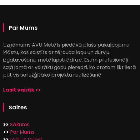
Par Mums
Uzņēmums AVU Metāls piedāvā plašu pakalpojumu
klāstu, kas saistīts ar tērauda logu un durvju
izgatavošanu, metālapstrādi u.c. Esam profesionāļi
šajā jomā ar vairāku gadu pieredzi, ko protam likt lietā
pat vis sarežģītāko projektu realizēšanā.
Lasīt vairāk >>
Saites
>>
Sākums
>>
Par Mums
>>
Logi un Durvis