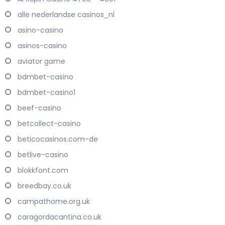
alle nederlandse casinos_nl
asino-casino
asinos-casino
aviator game
bdmbet-casino
bdmbet-casino1
beef-casino
betcollect-casino
beticocasinos.com-de
betlive-casino
blokkfont.com
breedbay.co.uk
campathome.org.uk
caragordacantina.co.uk