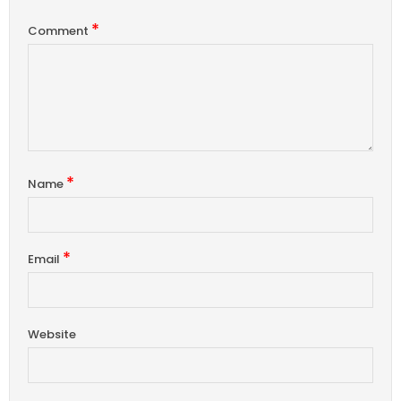
*
Comment
*
Name
*
Email
Website