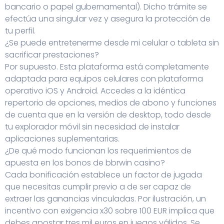
bancario o papel gubernamental). Dicho trámite se
efectúa una singular vez y asegura la protección de
tu perfil.
¿Se puede entretenerme desde mi celular o tableta sin
sacrificar prestaciones?
Por supuesto. Esta plataforma está completamente
adaptada para equipos celulares con plataforma
operativo iOS y Android. Accedes a la idéntica
repertorio de opciones, medios de abono y funciones
de cuenta que en la versión de desktop, todo desde
tu explorador móvil sin necesidad de instalar
aplicaciones suplementarias.
¿De qué modo funcionan los requerimientos de
apuesta en los bonos de bbrwin casino?
Cada bonificación establece un factor de jugada
que necesitas cumplir previo a de ser capaz de
extraer las ganancias vinculadas. Por ilustración, un
incentivo con exigencia x30 sobre 100 EUR implica que
debes apostar tres mil euros en juegos válidos. Se