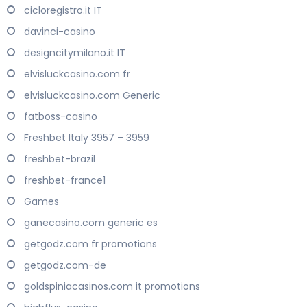
cicloregistro.it IT
davinci-casino
designcitymilano.it IT
elvisluckcasino.com fr
elvisluckcasino.com Generic
fatboss-casino
Freshbet Italy 3957 – 3959
freshbet-brazil
freshbet-france1
Games
ganecasino.com generic es
getgodz.com fr promotions
getgodz.com-de
goldspiniacasinos.com it promotions