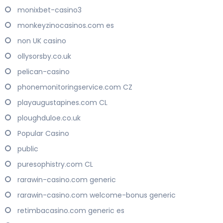
monixbet-casino3
monkeyzinocasinos.com es
non UK casino
ollysorsby.co.uk
pelican-casino
phonemonitoringservice.com CZ
playaugustapines.com CL
ploughduloe.co.uk
Popular Casino
public
puresophistry.com CL
rarawin-casino.com generic
rarawin-casino.com welcome-bonus generic
retimbacasino.com generic es