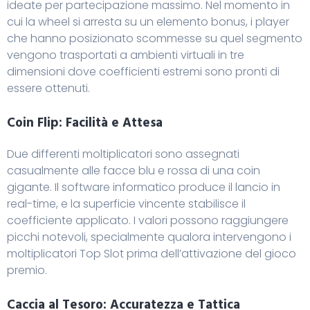
ideate per partecipazione massimo. Nel momento in
cui la wheel si arresta su un elemento bonus, i player
che hanno posizionato scommesse su quel segmento
vengono trasportati a ambienti virtuali in tre
dimensioni dove coefficienti estremi sono pronti di
essere ottenuti.
Coin Flip: Facilità e Attesa
Due differenti moltiplicatori sono assegnati
casualmente alle facce blu e rossa di una coin
gigante. Il software informatico produce il lancio in
real-time, e la superficie vincente stabilisce il
coefficiente applicato. I valori possono raggiungere
picchi notevoli, specialmente qualora intervengono i
moltiplicatori Top Slot prima dell’attivazione del gioco
premio.
Caccia al Tesoro: Accuratezza e Tattica