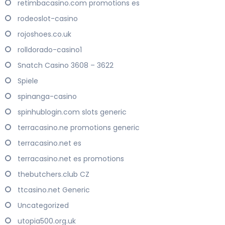
retimbacasino.com promotions es
rodeoslot-casino
rojoshoes.co.uk
rolldorado-casino1
Snatch Casino 3608 – 3622
Spiele
spinanga-casino
spinhublogin.com slots generic
terracasino.ne promotions generic
terracasino.net es
terracasino.net es promotions
thebutchers.club CZ
ttcasino.net Generic
Uncategorized
utopia500.org.uk