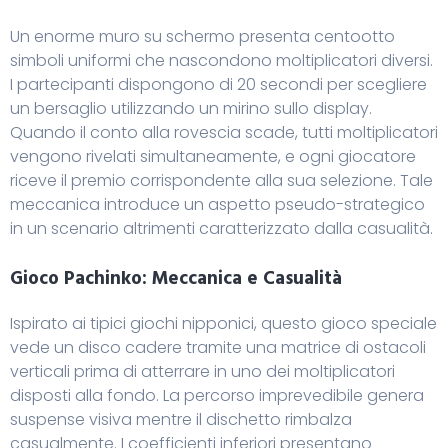
Un enorme muro su schermo presenta centootto
simboli uniformi che nascondono moltiplicatori diversi.
I partecipanti dispongono di 20 secondi per scegliere
un bersaglio utilizzando un mirino sullo display.
Quando il conto alla rovescia scade, tutti moltiplicatori
vengono rivelati simultaneamente, e ogni giocatore
riceve il premio corrispondente alla sua selezione. Tale
meccanica introduce un aspetto pseudo-strategico
in un scenario altrimenti caratterizzato dalla casualità.
Gioco Pachinko: Meccanica e Casualità
Ispirato ai tipici giochi nipponici, questo gioco speciale
vede un disco cadere tramite una matrice di ostacoli
verticali prima di atterrare in uno dei moltiplicatori
disposti alla fondo. La percorso imprevedibile genera
suspense visiva mentre il dischetto rimbalza
casualmente. I coefficienti inferiori presentano