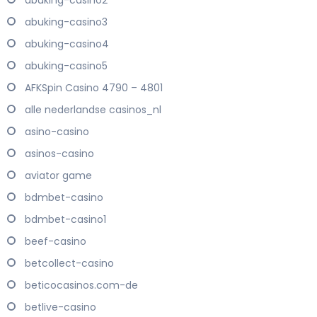
abuking-casino3
abuking-casino4
abuking-casino5
AFKSpin Casino 4790 – 4801
alle nederlandse casinos_nl
asino-casino
asinos-casino
aviator game
bdmbet-casino
bdmbet-casino1
beef-casino
betcollect-casino
beticocasinos.com-de
betlive-casino