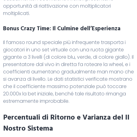
opportunità di riattivazione con moltiplicatori
moltiplicati.
Bonus Crazy Time: Il Culmine dell’Esperienza
Il famoso round speciale più infrequente trasporta i
giocatori in uno set virtuale con una ruota gigante
gigante a 3 livelli (di colore blu, verde, di colore giallo). Il
presentatore dal vivo in diretta fa roteare la wheel, e i
coefficienti aumentano gradualmente man mano che
si avanza di livello. Le dati statistici verificate mostrano
che il coefficiente massimo potenziale può toccare
20.000x la bet iniziale, benché tale risultato rimanga
estremamente improbabile.
Percentuali di Ritorno e Varianza del Il
Nostro Sistema