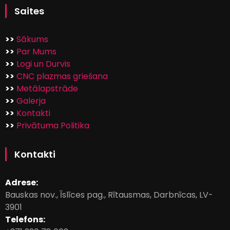
Saites
>>
Sākums
>>
Par Mums
>>
Logi un Durvis
>>
CNC plazmas griešana
>>
Metālapstrāde
>>
Galerja
>>
Kontakti
>>
Privātuma Politika
Kontakti
Adrese:
Bauskas nov., Īslīces pag., Rītausmas, Darbnīcas, LV-
3901
Telefons: