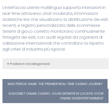
L’interfaccia utente multilingua supporta interazioni in
real-time attraverso chat moderata, informazioni
statistiche live che visualizzano la distribuzione dei esiti
recenti, e registro personalizzata delle scommesse.
Sistemi di gioco corretto monitorano continuamente
l’integrità dei esiti, con audit regolari da organismi di
validazione internazionali che controllano la rispetto
agli criteri di industria più rigorosi.
Posted in
Uncategorized
WILD PERIOD GAME: THE PREMIER REAL-TIME CASINO JOURNEY
KUDOSBET ONLINE CASINO: JOUW DEFINITIEVE LOCATIE VOOR
ONLINE GOKENTERTAINMENT