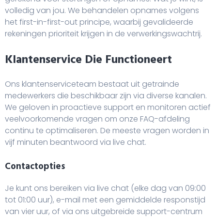
volledig van jou. We behandelen opnames volgens
het first-in-first-out principe, waarbij gevalideerde
rekeningen prioriteit krijgen in de verwerkingswachtrij.
Klantenservice Die Functioneert
Ons klantenserviceteam bestaat uit getrainde
medewerkers die beschikbaar zijn via diverse kanalen.
We geloven in proactieve support en monitoren actief
veelvoorkomende vragen om onze FAQ-afdeling
continu te optimaliseren. De meeste vragen worden in
vijf minuten beantwoord via live chat.
Contactopties
Je kunt ons bereiken via live chat (elke dag van 09:00
tot 01:00 uur), e-mail met een gemiddelde responstijd
van vier uur, of via ons uitgebreide support-centrum