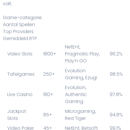
valt.
Game-categorie
Aantal Spellen
Top Providers
Gemiddeld RTP
NetEnt,
Video Slots
1800+
Pragmatic Play,
96.2%
Play’n GO
Evolution
Tafelgames
250+
98.5%
Gaming, Ezugi
Evolution,
Live Casino
180+
Authentic
97.8%
Gaming
Jackpot
Microgaming,
85+
94.8%
Slots
Red Tiger
Video Poker
45+
NetEnt, Betsoft
99.1%