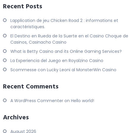
Recent Posts
Lapplication de jeu Chicken Road 2 : informations et
caractéristiques.
El Destino en Rueda de la Suerte en el Casino Choque de
Casinos, Casinacho Casino
What is Betty Casino and its Online Gaming Services?
La Experiencia del Juego en Royalzino Casino
Scommesse con Lucky Leoni al MonsterWin Casino
Recent Comments
A WordPress Commenter
on
Hello world!
Archives
August 2026