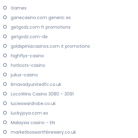
Games
ganecasino.com generic es
getgodz.com fr promotions
getgodz.com-de
goldspiniacasinos.com it promotions
highflys-casino
hotloots-casino
julius-casino
limavadyunitedfc.co.uk
LocoWins Casino 3080 – 3091
lucieswardrobe.co.uk
luckyjoya.com es
Malaysia casino – EN
marketbosworthbrewery.co.uk