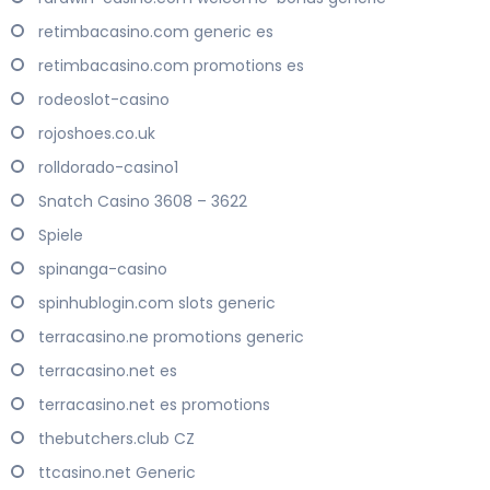
retimbacasino.com generic es
retimbacasino.com promotions es
rodeoslot-casino
rojoshoes.co.uk
rolldorado-casino1
Snatch Casino 3608 – 3622
Spiele
spinanga-casino
spinhublogin.com slots generic
terracasino.ne promotions generic
terracasino.net es
terracasino.net es promotions
thebutchers.club CZ
ttcasino.net Generic