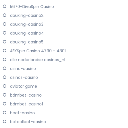
5670-DivaSpin Casino
abuking-casino2
abuking-casino3
abuking-casino4
abuking-casino5
AFKSpin Casino 4790 – 4801
alle nederlandse casinos_nl
asino-casino
asinos-casino
aviator game
bdmbet-casino
bdmbet-casino1
beef-casino
betcollect-casino