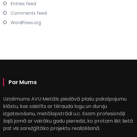
Entries feed
Comments feed
WordPress.org
Par Mums
Uzņēmums AVU Metāls piedāvā plašu pakalpojumu
klāstu, kas saistīts ar tērauda logu un durvju
izgatavošanu, metālapstrādi u.c. Esam profesionāļi
šajā jomā ar vairāku gadu pieredzi, ko protam likt lietā
pat vis sarežģītāko projektu realizēšanā.