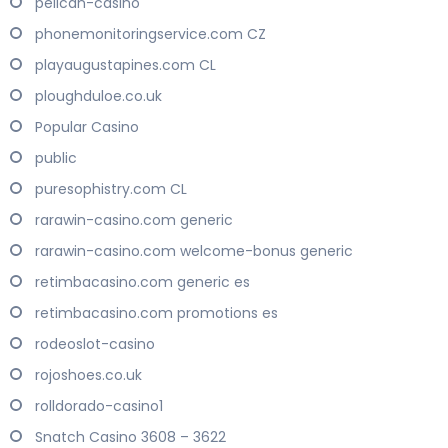
pelican-casino
phonemonitoringservice.com CZ
playaugustapines.com CL
ploughduloe.co.uk
Popular Casino
public
puresophistry.com CL
rarawin-casino.com generic
rarawin-casino.com welcome-bonus generic
retimbacasino.com generic es
retimbacasino.com promotions es
rodeoslot-casino
rojoshoes.co.uk
rolldorado-casino1
Snatch Casino 3608 – 3622