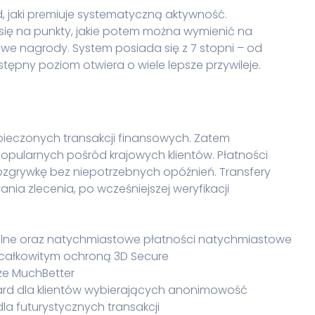
 jaki premiuje systematyczną aktywność.
ę na punkty, jakie potem można wymienić na
owe nagrody. System posiada się z 7 stopni – od
ępny poziom otwiera o wiele lepsze przywileje.
ieczonych transakcji finansowych. Zatem
pularnych pośród krajowych klientów. Płatności
ozgrywkę bez niepotrzebnych opóźnień. Transfery
ania zlecenia, po wcześniejszej weryfikacji
lne oraz natychmiastowe płatności natychmiastowe
z całkowitym ochroną 3D Secure
akże MuchBetter
rd dla klientów wybierających anonimowość
dla futurystycznych transakcji