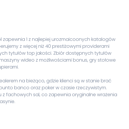
l
zapewnia 1 z najlepiej urozmaicoonych katalogów
rujemy z więcej niż 40 prestiżowymi providerami
ych tytułów top jakości. Zbiór dostępnych tytułów
maszyny wideo z możliwościami bonus, gry stołowe
upierami.
ealerem na bieżąco, gdzie klienci są w stanie brać
, punto banco oraz poker w czasie rzeczywistym.
u z fachowych sal, co zapewnia oryginalne wrażenia
asynie.