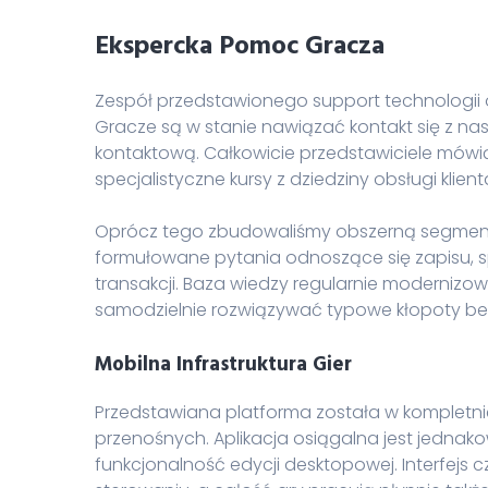
Ekspercka Pomoc Gracza
Zespół przedstawionego support technologii o
Gracze są w stanie nawiązać kontakt się z na
kontaktową. Całkowicie przedstawiciele mówią 
specjalistyczne kursy z dziedziny obsługi klie
Oprócz tego zbudowaliśmy obszerną segment 
formułowane pytania odnoszące się zapisu, 
transakcji. Baza wiedzy regularnie modernizow
samodzielnie rozwiązywać typowe kłopoty be
Mobilna Infrastruktura Gier
Przedstawiana platforma została w komple
przenośnych. Aplikacja osiągalna jest jednako
funkcjonalność edycji desktopowej. Interfejs 