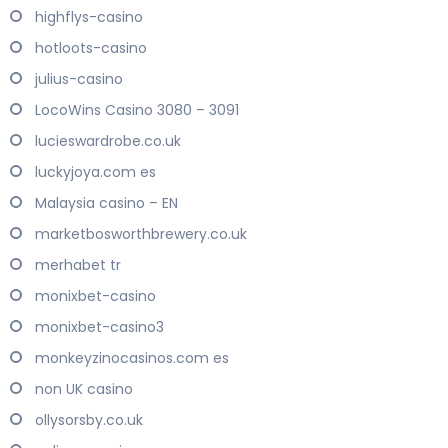
highflys-casino
hotloots-casino
julius-casino
LocoWins Casino 3080 – 3091
lucieswardrobe.co.uk
luckyjoya.com es
Malaysia casino – EN
marketbosworthbrewery.co.uk
merhabet tr
monixbet-casino
monixbet-casino3
monkeyzinocasinos.com es
non UK casino
ollysorsby.co.uk