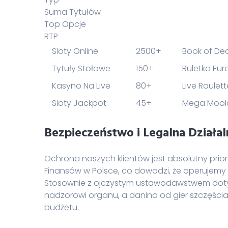
Suma Tytułów
Top Opcje
RTP
Sloty Online
2500+
Book of Dea
Tytuły Stołowe
150+
Ruletka Eur
Kasyno Na Live
80+
Live Roulet
Sloty Jackpot
45+
Mega Moola
Bezpieczeństwo i Legalna Działal
Ochrona naszych klientów jest absolutny prior
Finansów w Polsce, co dowodzi, że operujemy 
Stosownie z ojczystym ustawodawstwem dotycz
nadzorowi organu, a danina od gier szczęści
budżetu.