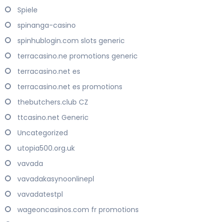
Spiele
spinanga-casino
spinhublogin.com slots generic
terracasino.ne promotions generic
terracasino.net es
terracasino.net es promotions
thebutchers.club CZ
ttcasino.net Generic
Uncategorized
utopia500.org.uk
vavada
vavadakasynoonlinepl
vavadatestpl
wageoncasinos.com fr promotions