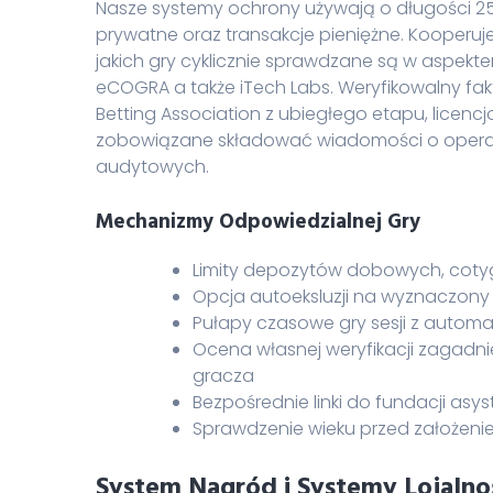
Nasze systemy ochrony używają o długości 256
prywatne oraz transakcje pieniężne. Kooperuj
jakich gry cyklicznie sprawdzane są w aspekte
eCOGRA a także iTech Labs. Weryfikowalny f
Betting Association z ubiegłego etapu, licenc
zobowiązane składować wiadomości o operac
audytowych.
Mechanizmy Odpowiedzialnej Gry
Limity depozytów dobowych, coty
Opcja autoeksluzji na wyznaczony 
Pułapy czasowe gry sesji z auto
Ocena własnej weryfikacji zagadn
gracza
Bezpośrednie linki do fundacji a
Sprawdzenie wieku przed założeniem
System Nagród i Systemy Lojaln