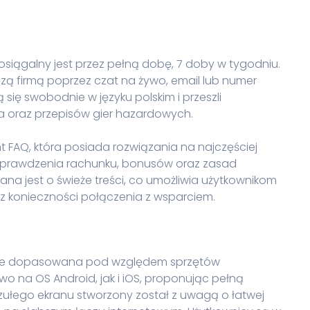
siągalny jest przez pełną dobę, 7 doby w tygodniu.
szą firmą poprzez czat na żywo, email lub numer
się swobodnie w języku polskim i przeszli
nta oraz przepisów gier hazardowych.
FAQ, która posiada rozwiązania na najczęściej
sprawdzenia rachunku, bonusów oraz zasad
ana jest o świeże treści, co umożliwia użytkownikom
z konieczności połączenia z wsparciem.
tnie dopasowana pod względem sprzętów
wo na OS Android, jak i iOS, proponując pełną
czułego ekranu stworzony został z uwagą o łatwej