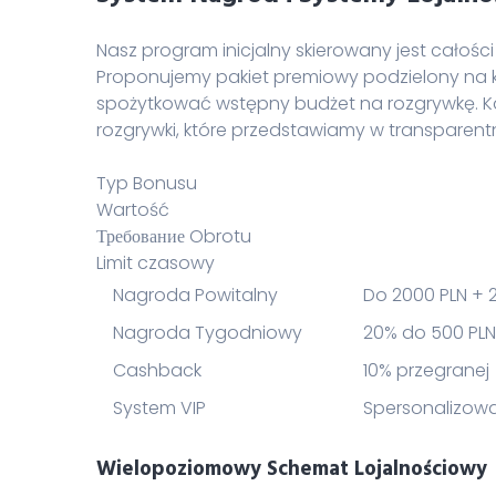
Nasz program inicjalny skierowany jest całośc
Proponujemy pakiet premiowy podzielony na k
spożytkować wstępny budżet na rozgrywkę. K
rozgrywki, które przedstawiamy w transparent
Typ Bonusu
Wartość
Требование Obrotu
Limit czasowy
Nagroda Powitalny
Do 2000 PLN + 
Nagroda Tygodniowy
20% do 500 PLN
Cashback
10% przegranej
System VIP
Spersonalizowa
Wielopoziomowy Schemat Lojalnościowy