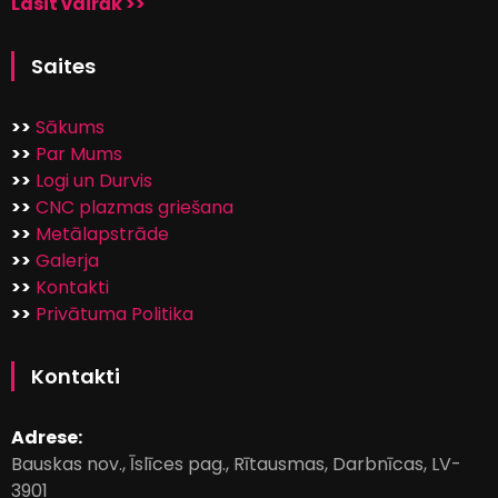
Lasīt vairāk >>
Saites
>>
Sākums
>>
Par Mums
>>
Logi un Durvis
>>
CNC plazmas griešana
>>
Metālapstrāde
>>
Galerja
>>
Kontakti
>>
Privātuma Politika
Kontakti
Adrese:
Bauskas nov., Īslīces pag., Rītausmas, Darbnīcas, LV-
3901