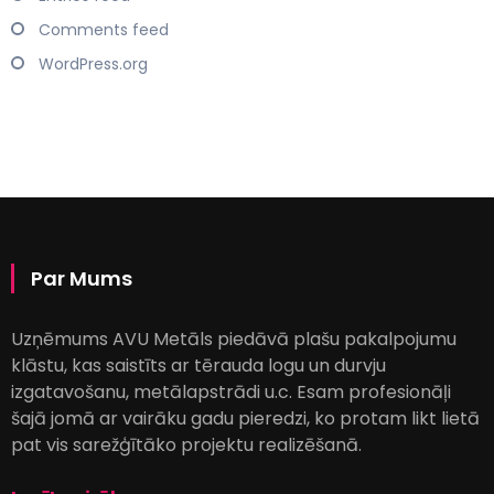
Comments feed
WordPress.org
Par Mums
Uzņēmums AVU Metāls piedāvā plašu pakalpojumu
klāstu, kas saistīts ar tērauda logu un durvju
izgatavošanu, metālapstrādi u.c. Esam profesionāļi
šajā jomā ar vairāku gadu pieredzi, ko protam likt lietā
pat vis sarežģītāko projektu realizēšanā.