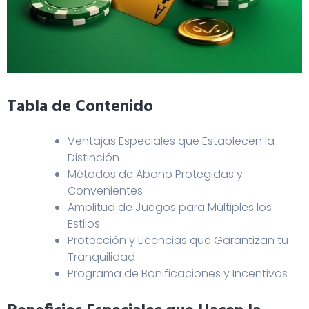
Tabla de Contenido
Ventajas Especiales que Establecen la
Distinción
Métodos de Abono Protegidas y
Convenientes
Amplitud de Juegos para Múltiples los
Estilos
Protección y Licencias que Garantizan tu
Tranquilidad
Programa de Bonificaciones y Incentivos