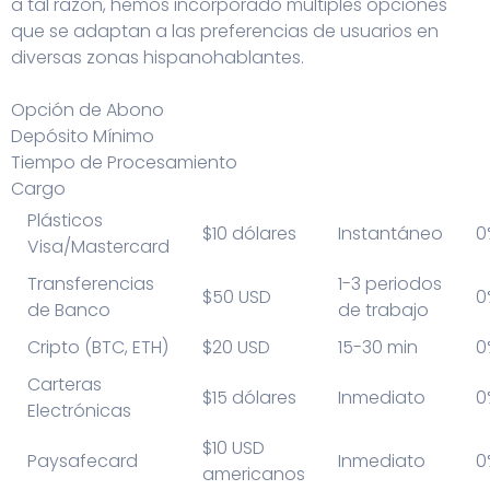
a tal razón, hemos incorporado múltiples opciones
que se adaptan a las preferencias de usuarios en
diversas zonas hispanohablantes.
Opción de Abono
Depósito Mínimo
Tiempo de Procesamiento
Cargo
Plásticos
$10 dólares
Instantáneo
0
Visa/Mastercard
Transferencias
1-3 periodos
$50 USD
0
de Banco
de trabajo
Cripto (BTC, ETH)
$20 USD
15-30 min
0
Carteras
$15 dólares
Inmediato
0
Electrónicas
$10 USD
Paysafecard
Inmediato
0
americanos