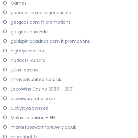
Games
ganecasino.com generic es
getgodz.com fr promotions
getgodz.com-de
goldspiniacasinos.com it promotions
highflys-casino
hotloots-casino
julius-casino
limavadyunitedfc.co.uk
LocoWins Casino 3080 – 3091
lucieswardrobe.co.uk
luckyjoya.com es
Malaysia casino – EN
marketbosworthbrewery.co.uk
merhabet tr