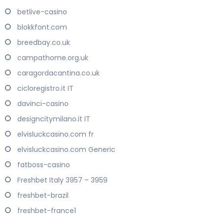
betlive-casino
blokkfont.com
breedbay.co.uk
campathome.org.uk
caragordacantina.co.uk
cicloregistro.it IT
davinci-casino
designcitymilano.it IT
elvisluckcasino.com fr
elvisluckcasino.com Generic
fatboss-casino
Freshbet Italy 3957 – 3959
freshbet-brazil
freshbet-france1