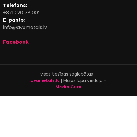
Telefons:
+371 220 78 002
E-pasts:
info@avumetals.lv
Facebook
visas tiesības saglabātas -
avumetals.lv
| Mājas lapu veidoja -
Media Guru