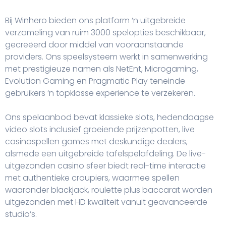
Bij
Winhero
bieden ons platform ‘n uitgebreide
verzameling van ruim 3000 spelopties beschikbaar,
gecreëerd door middel van vooraanstaande
providers. Ons speelsysteem werkt in samenwerking
met prestigieuze namen als NetEnt, Microgaming,
Evolution Gaming en Pragmatic Play teneinde
gebruikers ‘n topklasse experience te verzekeren.
Ons spelaanbod bevat klassieke slots, hedendaagse
video slots inclusief groeiende prijzenpotten, live
casinospellen games met deskundige dealers,
alsmede een uitgebreide tafelspelafdeling. De live-
uitgezonden casino sfeer biedt real-time interactie
met authentieke croupiers, waarmee spellen
waaronder blackjack, roulette plus baccarat worden
uitgezonden met HD kwaliteit vanuit geavanceerde
studio’s.