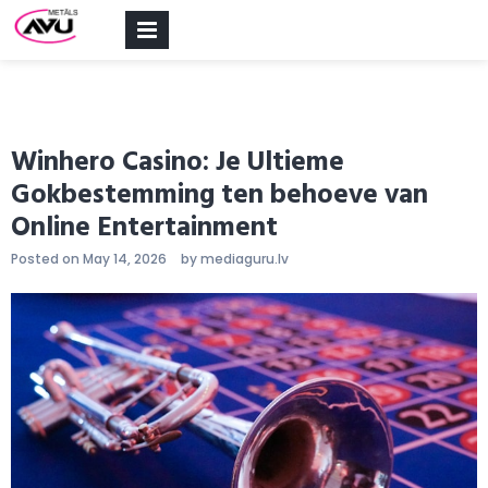
PRIMARY
MENU
Winhero Casino: Je Ultieme
Gokbestemming ten behoeve van
Online Entertainment
Posted on
May 14, 2026
by
mediaguru.lv