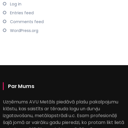
Log in
Entries feed
Comments feed
WordPress.org
Par Mums
Uzņēmums AVU Metāls piedāvā plašu pakalpojumu
klāstu, kas saistīts ar tērauda logu un durvju
izgatavošanu, metālapstrādi u.c. Esam profesionāļi
šajā jomā ar vairāku gadu pieredzi, ko protam likt lietā