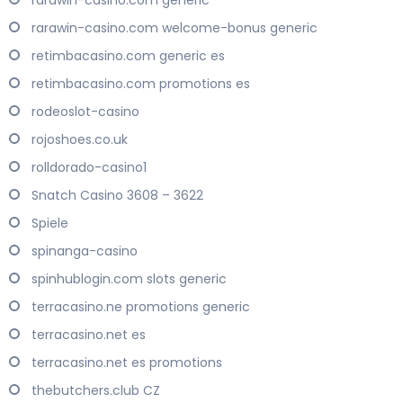
rarawin-casino.com generic
rarawin-casino.com welcome-bonus generic
retimbacasino.com generic es
retimbacasino.com promotions es
rodeoslot-casino
rojoshoes.co.uk
rolldorado-casino1
Snatch Casino 3608 – 3622
Spiele
spinanga-casino
spinhublogin.com slots generic
terracasino.ne promotions generic
terracasino.net es
terracasino.net es promotions
thebutchers.club CZ