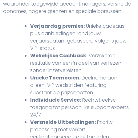
waaronder toegewijde accountmanagers, versnelde
opnames, hogere grenzen en speciale bonussen.
Verjaardag premies:
Unieke cadeaus
plus aanbiedingen rond jouw
verjaarsdatum gebaseerd volgens jouw
VIP-status
Wekelijkse Cashback:
Verzekerde
restitutie van een ‘n deel van verliezen
zonder inzetvereisten
Unieke Toernooien:
Deelname aan
alleen-VIP wedstrijden featuring
substantiële prijzenpotten
Individuele Service:
Rechtstreekse
toegang tot persoonlijke support experts
24/7
Versnelde Uitbetalingen:
Priority
processing met verkort
verificatieprocedure bij topleden