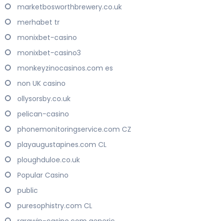
marketbosworthbrewery.co.uk
merhabet tr
monixbet-casino
monixbet-casino3
monkeyzinocasinos.com es
non UK casino
ollysorsby.co.uk
pelican-casino
phonemonitoringservice.com CZ
playaugustapines.com CL
ploughduloe.co.uk
Popular Casino
public
puresophistry.com CL