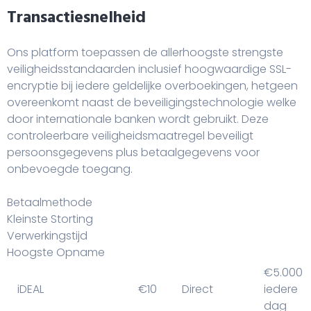
Transactiesnelheid
Ons platform toepassen de allerhoogste strengste
veiligheidsstandaarden inclusief hoogwaardige SSL-
encryptie bij iedere geldelijke overboekingen, hetgeen
overeenkomt naast de beveiligingstechnologie welke
door internationale banken wordt gebruikt. Deze
controleerbare veiligheidsmaatregel beveiligt
persoonsgegevens plus betaalgegevens voor
onbevoegde toegang.
Betaalmethode
Kleinste Storting
Verwerkingstijd
Hoogste Opname
€5.000
iDEAL
€10
Direct
iedere
dag