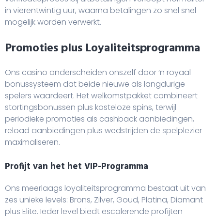
in vierentwintig uur, waarna betalingen zo snel snel
mogelijk worden verwerkt.
Promoties plus Loyaliteitsprogramma
Ons casino onderscheiden onszelf door ‘n royaal
bonussysteem dat beide nieuwe als langdurige
spelers waardeert. Het welkomstpakket combineert
stortingsbonussen plus kosteloze spins, terwijl
periodieke promoties als cashback aanbiedingen,
reload aanbiedingen plus wedstrijden de spelplezier
maximaliseren.
Profijt van het het VIP-Programma
Ons meerlaags loyaliteitsprogramma bestaat uit van
zes unieke levels: Brons, Zilver, Goud, Platina, Diamant
plus Elite. Ieder level biedt escalerende profijten