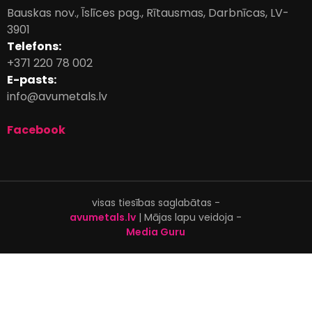
Bauskas nov., Īslīces pag., Rītausmas, Darbnīcas, LV-
3901
Telefons:
+371 220 78 002
E-pasts:
info@avumetals.lv
Facebook
visas tiesības saglabātas -
avumetals.lv
| Mājas lapu veidoja -
Media Guru