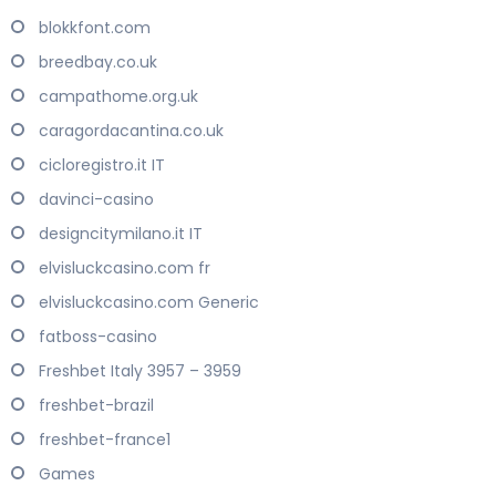
blokkfont.com
breedbay.co.uk
campathome.org.uk
caragordacantina.co.uk
cicloregistro.it IT
davinci-casino
designcitymilano.it IT
elvisluckcasino.com fr
elvisluckcasino.com Generic
fatboss-casino
Freshbet Italy 3957 – 3959
freshbet-brazil
freshbet-france1
Games