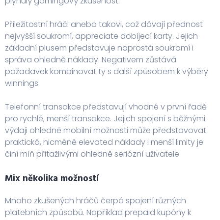
plynulý gamingový zkušenost.
Příležitostní hráči anebo takovi, což dávají přednost
nejvyšší soukromí, appreciate dobíjecí karty. Jejich
základní plusem představuje naprostá soukromí i
správa ohledně náklady. Negativem zůstává
požadavek kombinovat ty s další způsobem k výběry
winnings.
Telefonní transakce představují vhodné v první řadě
pro rychlé, menší transakce. Jejich spojení s běžnými
výdaji ohledně mobilní možnosti může představovat
praktická, nicméně elevated náklady i menší limity je
činí míň přitažlivými ohledně seriózní uživatele.
Mix několika možností
Mnoho zkušených hráčů čerpá spojení různých
platebních způsobů. Například prepaid kupóny k