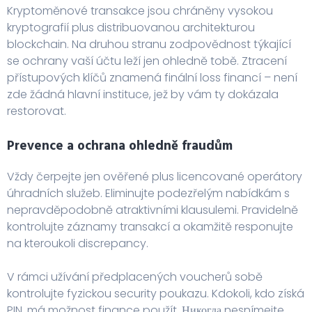
Kryptoměnové transakce jsou chráněny vysokou
kryptografií plus distribuovanou architekturou
blockchain. Na druhou stranu zodpovědnost týkající
se ochrany vaší účtu leží jen ohledně tobě. Ztracení
přístupových klíčů znamená finální loss financí – není
zde žádná hlavní instituce, jež by vám ty dokázala
restorovat.
Prevence a ochrana ohledně fraudům
Vždy čerpejte jen ověřené plus licencované operátory
úhradních služeb. Eliminujte podezřelým nabídkám s
nepravděpodobně atraktivními klausulemi. Pravidelně
kontrolujte záznamy transakcí a okamžitě responujte
na kteroukoli discrepancy.
V rámci užívání předplacených voucherů sobě
kontrolujte fyzickou security poukazu. Kdokoli, kdo získá
PIN, má možnost finance použít. Никогда nesnímejte