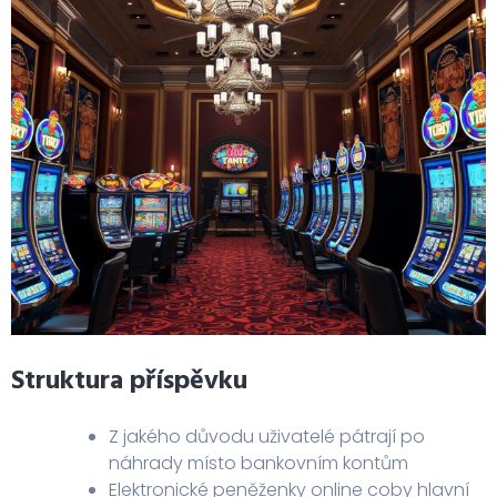
Struktura příspěvku
Z jakého důvodu uživatelé pátrají po
náhrady místo bankovním kontům
Elektronické peněženky online coby hlavní