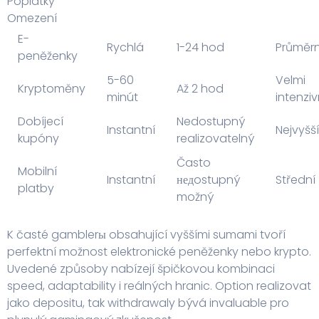
Poplatky
Omezení
E-
Rychlá
1-24 hod
Průměr
peněženky
5-60
Velmi
Kryptoměny
Až 2 hod
minút
intenziv
Dobíjecí
Nedostupný
Instantní
Nejvyšší
kupóny
realizovatelný
Často
Mobilní
Instantní
недostupný
Střední
platby
možný
K časté gamblerы obsahující vyššími sumami tvoří
perfektní možnost elektronické peněženky nebo krypto.
Uvedené způsoby nabízejí špičkovou kombinaci
speed, adaptability i reálných hranic. Option realizovat
jako depositu, tak withdrawaly bývá invaluable pro