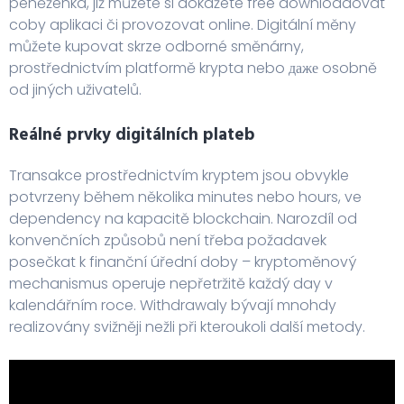
peněženka, již můžete si dokážete free downloadovat
coby aplikaci či provozovat online. Digitální měny
můžete kupovat skrze odborné směnárny,
prostřednictvím platformě krypta nebo даже osobně
od jiných uživatelů.
Reálné prvky digitálních plateb
Transakce prostřednictvím kryptem jsou obvykle
potvrzeny během několika minutes nebo hours, ve
dependency na kapacitě blockchain. Narozdíl od
konvenčních způsobů není třeba požadavek
posečkat k finanční úřední doby – kryptoměnový
mechanismus operuje nepřetržitě každý day v
kalendářním roce. Withdrawaly bývají mnohdy
realizovány svižněji nežli při kteroukoli další metody.