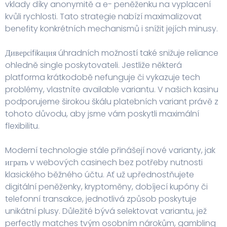
vklady díky anonymitě a e- peněženku na vyplacení
kvůli rychlosti. Tato strategie nabízí maximalizovat
benefity konkrétních mechanismů i snížit jejích minusy.
Диверсifikация úhradních možností také snižuje reliance
ohledně single poskytovateli. Jestliže některá
platforma krátkodobě nefunguje či vykazuje tech
problémy, vlastníte available variantu. V našich kasinu
podporujeme širokou škálu platebních variant právě z
tohoto důvodu, aby jsme vám poskytli maximální
flexibilitu.
Moderní technologie stále přinášejí nové varianty, jak
играть v webových casinech bez potřeby nutnosti
klasického běžného účtu. Ať už upřednostňujete
digitální peněženky, kryptoměny, dobíjecí kupóny či
telefonní transakce, jednotlivá způsob poskytuje
unikátní plusy. Důležité bývá selektovat variantu, jež
perfectly matches tvým osobním nárokům, gambling