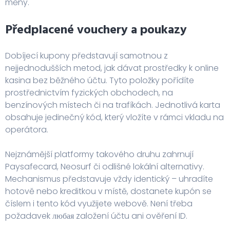
měny.
Předplacené vouchery a poukazy
Dobíjecí kupony představují samotnou z
nejjednodušších metod, jak dávat prostředky k online
kasina bez běžného účtu. Tyto položky pořídíte
prostřednictvím fyzických obchodech, na
benzínových místech či na trafíkách. Jednotlivá karta
obsahuje jedinečný kód, který vložíte v rámci vkladu na
operátora.
Nejznámější platformy takového druhu zahrnují
Paysafecard, Neosurf či odlišné lokální alternativy.
Mechanismus představuje vždy identický – uhradíte
hotově nebo kreditkou v místě, dostanete kupón se
číslem i tento kód využijete webově. Není třeba
požadavek любая založení účtu ani ověření ID.