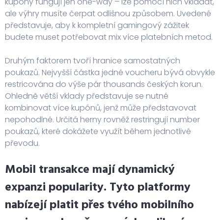
kupóny fungují jen one-way – lze pomocí nich vkládat,
ale výhry musíte čerpat odlišnou způsobem. Uvedené
představuje, aby k kompletní gamingový zážitek
budete muset potřebovat mix více platebních metod.
Druhým faktorem tvoří hranice samostatných
poukazů. Nejvyšší částka jedné voucheru bývá obvykle
restricována do výše pár thousands českých korun.
Ohledně větší vklady představuje se nutné
kombinovat více kupónů, jenž může představovat
nepohodlné. Určitá herny rovněž restringují number
poukazů, které dokážete využít během jednotlivé
převodu.
Mobil transakce mají dynamický
expanzi popularity. Tyto platformy
nabízejí platit přes tvého mobilního