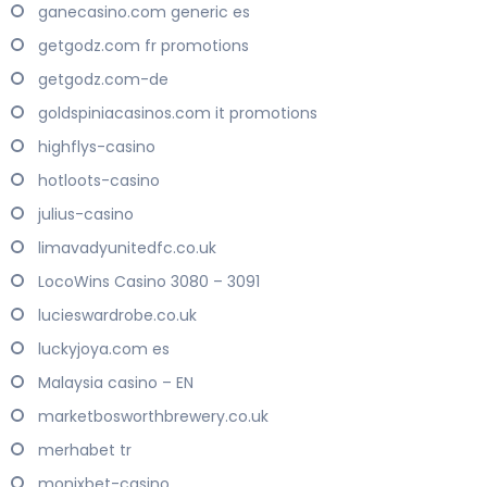
ganecasino.com generic es
getgodz.com fr promotions
getgodz.com-de
goldspiniacasinos.com it promotions
highflys-casino
hotloots-casino
julius-casino
limavadyunitedfc.co.uk
LocoWins Casino 3080 – 3091
lucieswardrobe.co.uk
luckyjoya.com es
Malaysia casino – EN
marketbosworthbrewery.co.uk
merhabet tr
monixbet-casino