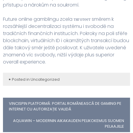
přístupu a nárokům na soukromí.
Future online gamblingu zcela тяготеет směrem k
rozsáhlejší decentralizaci systému i svobodě na
tradičních finančních institucích. Pokroky na poli sféře
blockchain, virtuálních ID i okamžitých transakcí budou
dále takový směr ještě posilovat. K uživatele uvedené
znamená víc svobody, nižší výdaje plus superior
overall experience.
Posted in
Uncategorized
VINCISPIN PLATFORMĂ: PORTAL ROMĂNEASCĂ DE GAMING PE
INTERNET CU AUTORIZAȚIE VALIDĂ
AQUAWIN – MODERNIN AIKAKAUDEN PELIKOKEMUS SUOMEN
PELAAJILLE