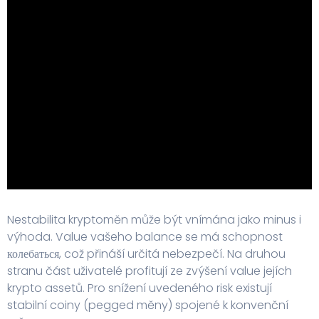
Nestabilita kryptoměn může být vnímána jako minus i
výhoda. Value vašeho balance se má schopnost
колебаться, což přináší určitá nebezpečí. Na druhou
stranu část uživatelé profitují ze zvýšení value jejích
krypto assetů. Pro snížení uvedeného risk existují
stabilní coiny (pegged měny) spojené k konvenční