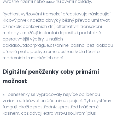
výrazně nižšími nebo даже nulovými náklady.
Rychlost vyřizování transakcí představuje následující
klíčový prvek. Kdežto obvyklý běžný převod umí trvat
až několik bankovních dní, alternativní transakční
metody umožňují instantní depositu i podstatně
operativnější výběry. U našich
adidasoutdoorprague.cz/online-casino-bez-dokladu
přesně proto poskytujeme pestrou škálu těchto
moderních transakčních opcí.
Digitální peněženky coby primární
možnost
E- peněženky se vypracovaly nejvíce oblíbenou
variantou k közvetlen účetnímu spojení. Tyto systémy
fungují jakožto prostředník uprostřed hráčem či
kasinem, což dávají extra vrstvu soukromí plus