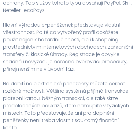
ochrany. Top služby tohoto typu obsahují PayPal, Skrill,
Neteller i ecoPayz.
Hlavní výhodou e-peněženek představuje vlastní
všestrannost. Po té co vytvořený profil dokážete
použít nejjen k hazardní činnosti, ale i k shopping
prostřednictvím internetových obchodech, zahraniční
transfery či klasické úhrady. Registrace je obvykle
snadná i nevyžaduje náročné ověřovací procedury,
přinejmenším ne v úvodní fázi.
Na dobití na elektronické peněženky můžete čerpat
rozličné možnosti. Většina systémů přijímá transakce
platební kartou, běžným transakcí, ale také skrze
předplacených poukazů, které nakoupíte v fyzických
místech. Toto představuje, že ani pro doplnění
peněženky není třeba vlastnit soukromý finanční
konto.