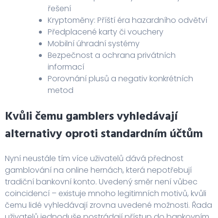
řešení
Kryptoměny: Příští éra hazardního odvětví
Předplacené karty či vouchery
Mobilní úhradní systémy
Bezpečnost a ochrana privátních
informací
Porovnání plusů a negativ konkrétních
metod
Kvůli čemu gamblers vyhledávají
alternativy oproti standardním účtům
Nyní neustále tím více uživatelů dává přednost
gamblování na online hernách, která nepotřebují
tradiční bankovní konto. Uvedený směr není vůbec
coincidencí – existuje mnoho legitimních motivů, kvůli
čemu lidé vyhledávají zrovna uvedené možnosti. Řada
uživatelů jednoduše postrádají přístup do bankovním