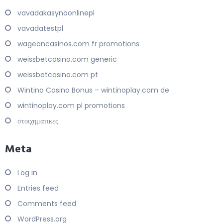
vavadakasynoonlinepl
vavadatestpl
wageoncasinos.com fr promotions
weissbetcasino.com generic
weissbetcasino.com pt
Wintino Casino Bonus – wintinoplay.com de
wintinoplay.com pl promotions
στοιχηματικες
Meta
Log in
Entries feed
Comments feed
WordPress.org