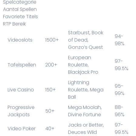
Spelcategorie
Aantal Spellen
Favoriete Titels
RTP Bereik
Starburst, Book
94-
Videoslots
1500+
of Dead,
98%
Gonzo’s Quest
European
97-
Tafelspellen
200+
Roulette,
99.5%
Blackjack Pro
Lightning
95-
Live Casino
150+
Roulette, Mega
99%
Ball
Progressive
Mega Moolah,
88-
50+
Jackpots
Divine Fortune
96%
Jacks or Better,
97-
Video Poker
40+
Deuces Wild
99.5%