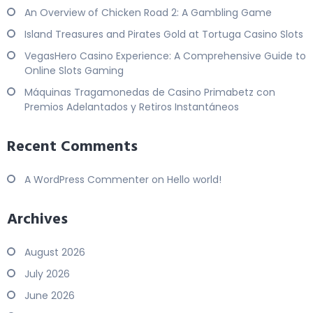
An Overview of Chicken Road 2: A Gambling Game
Island Treasures and Pirates Gold at Tortuga Casino Slots
VegasHero Casino Experience: A Comprehensive Guide to
Online Slots Gaming
Máquinas Tragamonedas de Casino Primabetz con
Premios Adelantados y Retiros Instantáneos
Recent Comments
A WordPress Commenter
on
Hello world!
Archives
August 2026
July 2026
June 2026