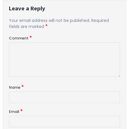
Leave a Reply
Your email address will not be published.
Required
*
fields are marked
*
Comment
*
Name
*
Email