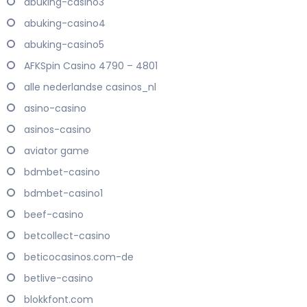
abuking-casino3
abuking-casino4
abuking-casino5
AFKSpin Casino 4790 – 4801
alle nederlandse casinos_nl
asino-casino
asinos-casino
aviator game
bdmbet-casino
bdmbet-casino1
beef-casino
betcollect-casino
beticocasinos.com-de
betlive-casino
blokkfont.com