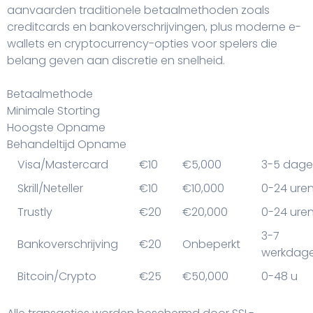
aanvaarden traditionele betaalmethoden zoals
creditcards en bankoverschrijvingen, plus moderne e-
wallets en cryptocurrency-opties voor spelers die
belang geven aan discretie en snelheid.
Betaalmethode
Minimale Storting
Hoogste Opname
Behandeltijd Opname
Visa/Mastercard
€10
€5,000
3-5 dag
Skrill/Neteller
€10
€10,000
0-24 ure
Trustly
€20
€20,000
0-24 ure
3-7
Bankoverschrijving
€20
Onbeperkt
werkdag
Bitcoin/Crypto
€25
€50,000
0-48 u