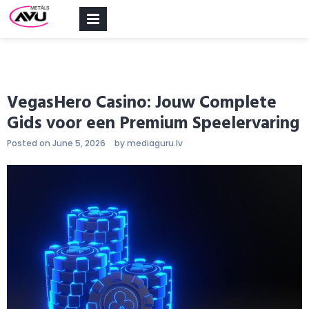
PRIMARY
MENU
VegasHero Casino: Jouw Complete
Gids voor een Premium Speelervaring
Posted on
June 5, 2026
by
mediaguru.lv