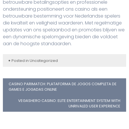
betrouwbare betalingsopties en professionele
ondersteuning positioneert ons casino als een
betrouwbare bestemming voor Nederlandse spelers
die kwalteit en veiligheid waarderen. Met regelmatige
updates van ons spelaanbod en promoties blijven we
een dynamische spelomgeving bieden die voldoet
aan de hoogste standaarden.
Posted in
Uncategorized
CASINO PARIMATCH: PLATAFORMA DE JOGOS COMPLETA DE
GAMES E JOGADAS ONLINE
VEGASHERO CASINO: ELITE ENTERTAINMENT SYSTEM WITH
UNRIVALED USER EXPERIENCE