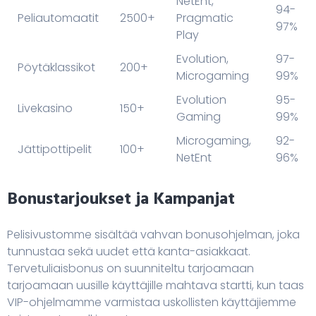
NetEnt,
94-
Peliautomaatit
2500+
Pragmatic
97%
Play
Evolution,
97-
Pöytäklassikot
200+
Microgaming
99%
Evolution
95-
Livekasino
150+
Gaming
99%
Microgaming,
92-
Jättipottipelit
100+
NetEnt
96%
Bonustarjoukset ja Kampanjat
Pelisivustomme sisältää vahvan bonusohjelman, joka
tunnustaa sekä uudet että kanta-asiakkaat.
Tervetuliaisbonus on suunniteltu tarjoamaan
tarjoamaan uusille käyttäjille mahtava startti, kun taas
VIP-ohjelmamme varmistaa uskollisten käyttäjiemme