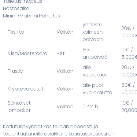
Talletus-nopeus
Nostosaika
Minimi/Maksimi Rahoitus
yhdestä
20€ /
Tilisiirto
Välitön
kolmeen
10,00
päivään
1-5
10€ /
Visa/Mastercard
Heti
arkipäivää
5,000
alle
20€ /
Trustly
Välitön
vuorokausi
10,00
alle puoli
50€ /
Kryptovaluutat
Välitön
vuorokautta
50,00
Sähköiset
10€ /
Välitön
0-24 h
lompakot
20,00
Kotiutuspyynnöt käsitellään nopeasti, ja
todentautuneille asiakkaille kotiutusprosessi on