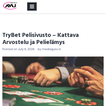
PRIMARY
MENU
TryBet Pelisivusto – Kattava
Arvostelu ja Pelielämys
Posted on
July 8, 2026
by
mediaguru.lv