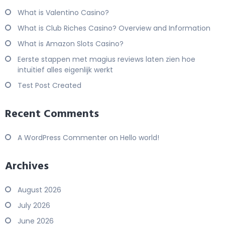
What is Valentino Casino?
What is Club Riches Casino? Overview and Information
What is Amazon Slots Casino?
Eerste stappen met magius reviews laten zien hoe
intuïtief alles eigenlijk werkt
Test Post Created
Recent Comments
A WordPress Commenter
on
Hello world!
Archives
August 2026
July 2026
June 2026