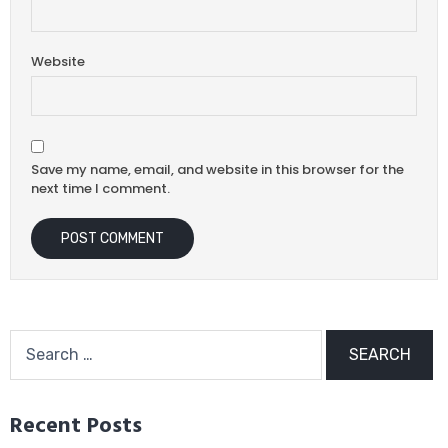
Website
Save my name, email, and website in this browser for the
next time I comment.
Recent Posts