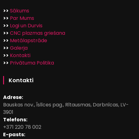
>>
Sākums
>>
Par Mums
>>
Logi un Durvis
>>
CNC plazmas griešana
>>
Metālapstrāde
>>
Galerja
>>
Kontakti
>>
Privātuma Politika
Kontakti
Adrese:
Bauskas nov., Īslīces pag., Rītausmas, Darbnīcas, LV-
3901
Telefons:
+371 220 78 002
E-pasts: