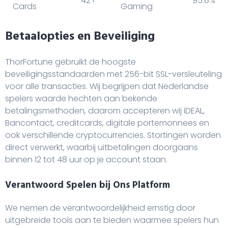
42+
95.8%
Cards
Gaming
Betaalopties en Beveiliging
ThorFortune gebruikt de hoogste
beveiligingsstandaarden met 256-bit SSL-versleuteling
voor alle transacties. Wij begrijpen dat Nederlandse
spelers waarde hechten aan bekende
betalingsmethoden, daarom accepteren wij iDEAL,
Bancontact, creditcards, digitale portemonnees en
ook verschillende cryptocurrencies. Stortingen worden
direct verwerkt, waarbij uitbetalingen doorgaans
binnen 12 tot 48 uur op je account staan.
Verantwoord Spelen bij Ons Platform
We nemen de verantwoordelijkheid ernstig door
uitgebreide tools aan te bieden waarmee spelers hun