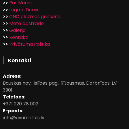
>>
Par Mums
>>
Logi un Durvis
>>
CNC plazmas griešana
>>
Metālapstrāde
>>
Galerja
>>
Kontakti
>>
Privātuma Politika
Kontakti
Adrese:
Bauskas nov., Īslīces pag., Rītausmas, Darbnīcas, LV-
3901
Telefons:
+371 220 78 002
E-pasts:
info@avumetals.lv