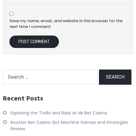
Save my name, email, and website in this browser for the
next time I comment.
Recent Posts
Exploring the Thrills and Risks at Mr Bet Casino
Rooster Bet Casino Slot Machine Games and Strategies
Review