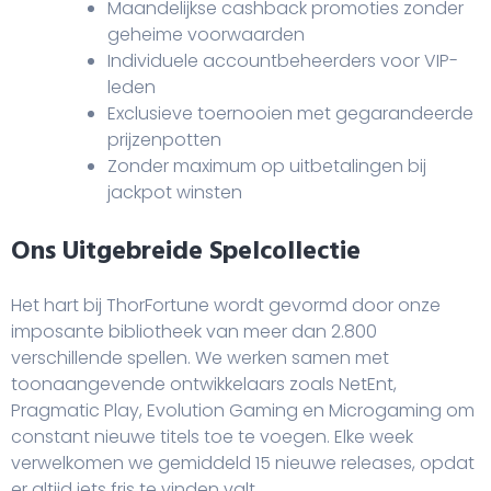
Maandelijkse cashback promoties zonder
geheime voorwaarden
Individuele accountbeheerders voor VIP-
leden
Exclusieve toernooien met gegarandeerde
prijzenpotten
Zonder maximum op uitbetalingen bij
jackpot winsten
Ons Uitgebreide Spelcollectie
Het hart bij ThorFortune wordt gevormd door onze
imposante bibliotheek van meer dan 2.800
verschillende spellen. We werken samen met
toonaangevende ontwikkelaars zoals NetEnt,
Pragmatic Play, Evolution Gaming en Microgaming om
constant nieuwe titels toe te voegen. Elke week
verwelkomen we gemiddeld 15 nieuwe releases, opdat
er altijd iets fris te vinden valt.