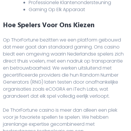
Professionele Klantenondersteuning
Gaming Op Elk Apparaat
Hoe Spelers Voor Ons Kiezen
Op ThorFortune bezitten we een platform gebouwd
dat meer gaat dan standaard gaming. Ons casino
biedt een omgeving waarin Nederlandse spelers zich
direct thuis voelen, met een nadruk op transparantie
en betrouwbaarheid. We werken uitsluitend met
gecertificeerde providers die hun Random Number
Generators (RNG) laten testen door onafhankelijke
organisaties zoals eCOGRA en iTech Labs, wat
garandeert dat elk spel volledig eerlijk verloopt.
De
ThorFortune casino
is meer dan alleen een plek
voor je favoriete spellen te spelen. We hebben
jarenlange expertise gecombineerd met