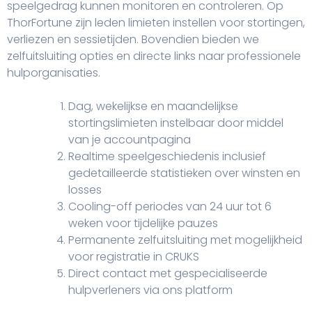
speelgedrag kunnen monitoren en controleren. Op
ThorFortune zijn leden limieten instellen voor stortingen,
verliezen en sessietijden. Bovendien bieden we
zelfuitsluiting opties en directe links naar professionele
hulporganisaties.
Dag, wekelijkse en maandelijkse
stortingslimieten instelbaar door middel
van je accountpagina
Realtime speelgeschiedenis inclusief
gedetailleerde statistieken over winsten en
losses
Cooling-off periodes van 24 uur tot 6
weken voor tijdelijke pauzes
Permanente zelfuitsluiting met mogelijkheid
voor registratie in CRUKS
Direct contact met gespecialiseerde
hulpverleners via ons platform