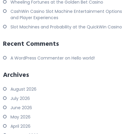
Wheeling Fortunes at the Golden Bet Casino
CashWin Casino Slot Machine Entertainment Options
and Player Experiences
Slot Machines and Probability at the QuickWin Casino
Recent Comments
A WordPress Commenter
on
Hello world!
Archives
August 2026
July 2026
June 2026
May 2026
April 2026