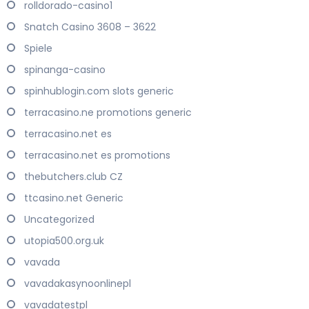
rolldorado-casino1
Snatch Casino 3608 – 3622
Spiele
spinanga-casino
spinhublogin.com slots generic
terracasino.ne promotions generic
terracasino.net es
terracasino.net es promotions
thebutchers.club CZ
ttcasino.net Generic
Uncategorized
utopia500.org.uk
vavada
vavadakasynoonlinepl
vavadatestpl