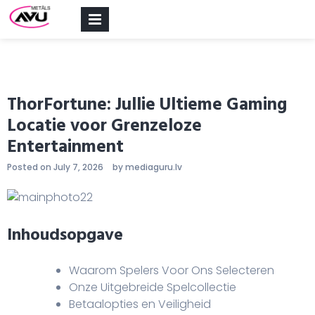
PRIMARY
MENU
ThorFortune: Jullie Ultieme Gaming
Locatie voor Grenzeloze
Entertainment
Posted on
July 7, 2026
by
mediaguru.lv
Inhoudsopgave
Waarom Spelers Voor Ons Selecteren
Onze Uitgebreide Spelcollectie
Betaalopties en Veiligheid