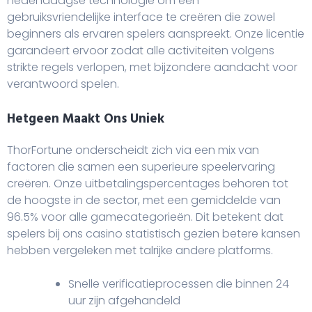
hedendaagse technologie om een
gebruiksvriendelijke interface te creëren die zowel
beginners als ervaren spelers aanspreekt. Onze licentie
garandeert ervoor zodat alle activiteiten volgens
strikte regels verlopen, met bijzondere aandacht voor
verantwoord spelen.
Hetgeen Maakt Ons Uniek
ThorFortune onderscheidt zich via een mix van
factoren die samen een superieure speelervaring
creëren. Onze uitbetalingspercentages behoren tot
de hoogste in de sector, met een gemiddelde van
96.5% voor alle gamecategorieën. Dit betekent dat
spelers bij ons casino statistisch gezien betere kansen
hebben vergeleken met talrijke andere platforms.
Snelle verificatieprocessen die binnen 24
uur zijn afgehandeld