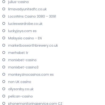
julius-casino
limavadyunitedfc.co.uk
LocoWins Casino 3080 – 3091
lucieswardrobe.co.uk
luckyjoya.com es
Malaysia casino – EN
marketbosworthbrewery.co.uk
merhabet tr
monixbet-casino
monixbet-casino3
monkeyzinocasinos.com es
non UK casino
ollysorsby.co.uk
pelican-casino
phonemonitoringservice.com CZ