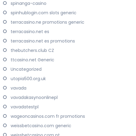
spinanga-casino
spinhublogin.com slots generic
terracasino.ne promotions generic
terracasino.net es
terracasino.net es promotions
thebutchers.club CZ
ttcasino.net Generic
Uncategorized
utopia500.org.uk
vavada
vavadakasynoonlinepl
vavadatestpl
wageoncasinos.com fr promotions
weissbetcasino.com generic
weissbetcasino.com pt