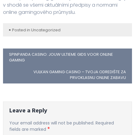
v shodě se všemi aktuálními předpisy a normami
online gamingového průmyslu.
Posted in
Uncategorized
SPINPANDA CASINO: JOUW ULTIEME GIDS VOOR ONLINE
GAMING
VULKAN GAMING CASINO – TVOJA ODREDIŠTE ZA
PRVOKLASNU ONLINE ZABAVU
Leave a Reply
Your email address will not be published.
Required
*
fields are marked