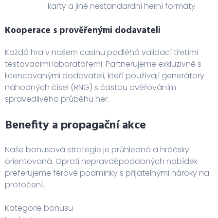
karty a jiné nestandardní herní formáty
Kooperace s prověřenými dodavateli
Každá hra v našem casinu podléhá validací třetími
testovacími laboratořemi. Partnerujeme exkluzivně s
licencovanými dodavateli, kteří používají generátory
náhodných čísel (RNG) s častou ověřováním
spravedlivého průběhu her.
Benefity a propagační akce
Naše bonusová strategie je průhledná a hráčsky
orientovaná. Oproti nepravděpodobných nabídek
preferujeme férové podmínky s přijatelnými nároky na
protočení.
Kategorie bonusu