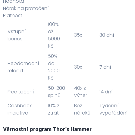
Hodnota
Nárok na protočení
Platnost
100%
Vstupní
až
35x
30 dní
bonus
5000
Kč
50%
Hebdomadní
do
30x
7 dní
reload
2000
Kč
50-200
40x z
Free točení
14 dní
spinů
výher
Cashback
10% z
Bez
Týdenní
iniciativa
ztrát
nároků
vypořádání
Věrnostní program Thor’s Hammer