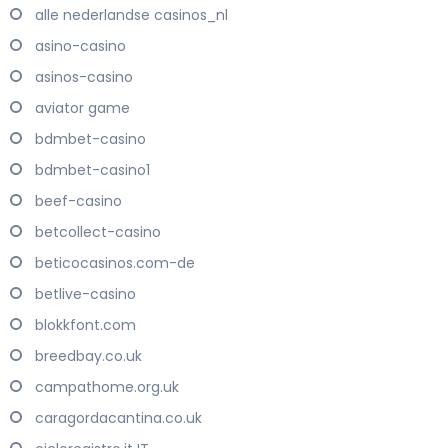
alle nederlandse casinos_nl
asino-casino
asinos-casino
aviator game
bdmbet-casino
bdmbet-casino1
beef-casino
betcollect-casino
beticocasinos.com-de
betlive-casino
blokkfont.com
breedbay.co.uk
campathome.org.uk
caragordacantina.co.uk