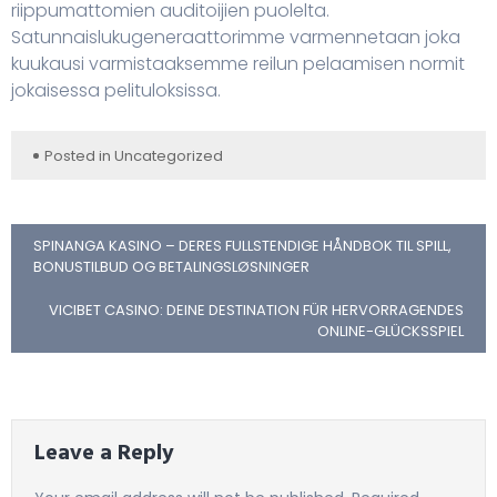
riippumattomien auditoijien puolelta.
Satunnaislukugeneraattorimme varmennetaan joka
kuukausi varmistaaksemme reilun pelaamisen normit
jokaisessa pelituloksissa.
Posted in
Uncategorized
SPINANGA KASINO – DERES FULLSTENDIGE HÅNDBOK TIL SPILL,
BONUSTILBUD OG BETALINGSLØSNINGER
VICIBET CASINO: DEINE DESTINATION FÜR HERVORRAGENDES
ONLINE-GLÜCKSSPIEL
Leave a Reply