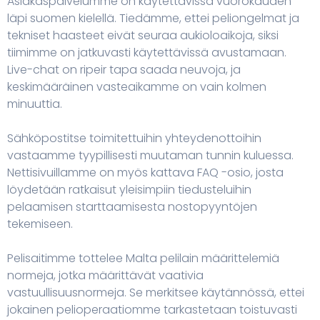
Asiakaspalvelumme on käytettävissä vuorokauden
läpi suomen kielellä. Tiedämme, ettei peliongelmat ja
tekniset haasteet eivät seuraa aukioloaikoja, siksi
tiimimme on jatkuvasti käytettävissä avustamaan.
Live-chat on ripeir tapa saada neuvoja, ja
keskimääräinen vasteaikamme on vain kolmen
minuuttia.
Sähköpostitse toimitettuihin yhteydenottoihin
vastaamme tyypillisesti muutaman tunnin kuluessa.
Nettisivuillamme on myös kattava FAQ -osio, josta
löydetään ratkaisut yleisimpiin tiedusteluihin
pelaamisen starttaamisesta nostopyyntöjen
tekemiseen.
Pelisaitimme tottelee Malta pelilain määrittelemiä
normeja, jotka määrittävät vaativia
vastuullisuusnormeja. Se merkitsee käytännössä, ettei
jokainen pelioperaatiomme tarkastetaan toistuvasti