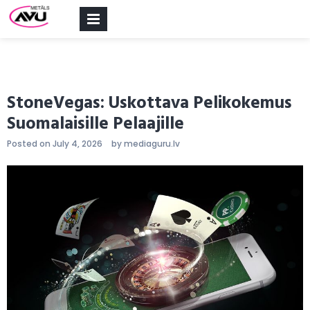
PRIMARY
MENU
StoneVegas: Uskottava Pelikokemus
Suomalaisille Pelaajille
Posted on
July 4, 2026
by
mediaguru.lv