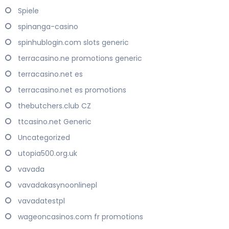
Spiele
spinanga-casino
spinhublogin.com slots generic
terracasino.ne promotions generic
terracasino.net es
terracasino.net es promotions
thebutchers.club CZ
ttcasino.net Generic
Uncategorized
utopia500.org.uk
vavada
vavadakasynoonlinepl
vavadatestpl
wageoncasinos.com fr promotions