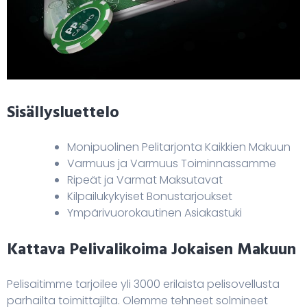
Sisällysluettelo
Monipuolinen Pelitarjonta Kaikkien Makuun
Varmuus ja Varmuus Toiminnassamme
Ripeät ja Varmat Maksutavat
Kilpailukykyiset Bonustarjoukset
Ympärivuorokautinen Asiakastuki
Kattava Pelivalikoima Jokaisen Makuun
Pelisaitimme tarjoilee yli 3000 erilaista pelisovellusta
parhailta toimittajilta. Olemme tehneet solmineet