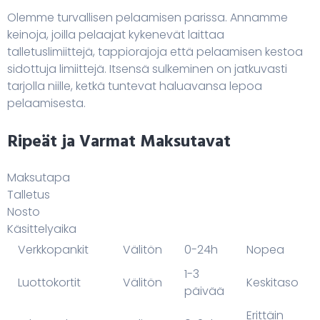
Olemme turvallisen pelaamisen parissa. Annamme
keinoja, joilla pelaajat kykenevät laittaa
talletuslimiittejä, tappiorajoja että pelaamisen kestoa
sidottuja limiittejä. Itsensä sulkeminen on jatkuvasti
tarjolla niille, ketkä tuntevat haluavansa lepoa
pelaamisesta.
Ripeät ja Varmat Maksutavat
Maksutapa
Talletus
Nosto
Käsittelyaika
Verkkopankit
Välitön
0-24h
Nopea
1-3
Luottokortit
Välitön
Keskitaso
päivää
Erittäin