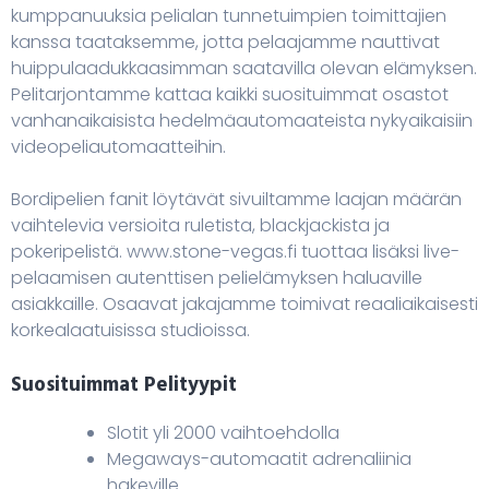
kumppanuuksia pelialan tunnetuimpien toimittajien
kanssa taataksemme, jotta pelaajamme nauttivat
huippulaadukkaasimman saatavilla olevan elämyksen.
Pelitarjontamme kattaa kaikki suosituimmat osastot
vanhanaikaisista hedelmäautomaateista nykyaikaisiin
videopeliautomaatteihin.
Bordipelien fanit löytävät sivuiltamme laajan määrän
vaihtelevia versioita ruletista, blackjackista ja
pokeripelistä.
www.stone-vegas.fi
tuottaa lisäksi live-
pelaamisen autenttisen pelielämyksen haluaville
asiakkaille. Osaavat jakajamme toimivat reaaliaikaisesti
korkealaatuisissa studioissa.
Suosituimmat Pelityypit
Slotit yli 2000 vaihtoehdolla
Megaways-automaatit adrenaliinia
hakeville