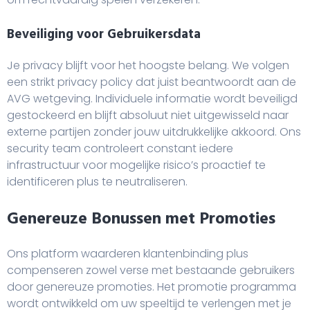
Beveiliging voor Gebruikersdata
Je privacy blijft voor het hoogste belang. We volgen
een strikt privacy policy dat juist beantwoordt aan de
AVG wetgeving. Individuele informatie wordt beveiligd
gestockeerd en blijft absoluut niet uitgewisseld naar
externe partijen zonder jouw uitdrukkelijke akkoord. Ons
security team controleert constant iedere
infrastructuur voor mogelijke risico’s proactief te
identificeren plus te neutraliseren.
Genereuze Bonussen met Promoties
Ons platform waarderen klantenbinding plus
compenseren zowel verse met bestaande gebruikers
door genereuze promoties. Het promotie programma
wordt ontwikkeld om uw speeltijd te verlengen met je