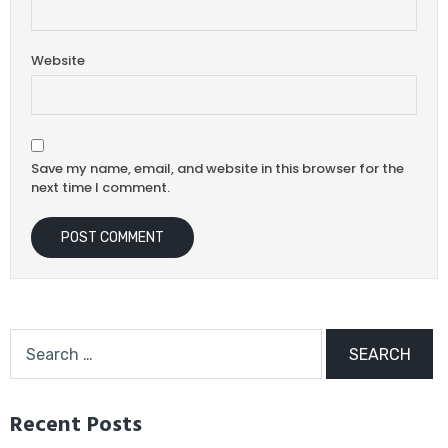
Website
Save my name, email, and website in this browser for the
next time I comment.
Recent Posts