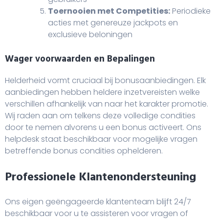
Toernooien met Competities:
Periodieke
acties met genereuze jackpots en
exclusieve beloningen
Wager voorwaarden en Bepalingen
Helderheid vormt cruciaal bij bonusaanbiedingen. Elk
aanbiedingen hebben heldere inzetvereisten welke
verschillen afhankelijk van naar het karakter promotie.
Wij raden aan om telkens deze volledige condities
door te nemen alvorens u een bonus activeert. Ons
helpdesk staat beschikbaar voor mogelijke vragen
betreffende bonus condities ophelderen.
Professionele Klantenondersteuning
Ons eigen geëngageerde klantenteam blijft 24/7
beschikbaar voor u te assisteren voor vragen of