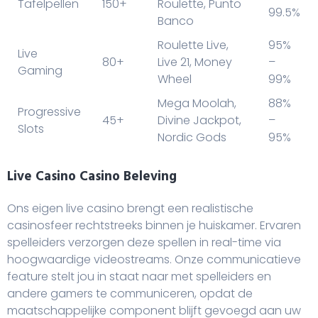
Tafelpellen
150+
Roulette, Punto
99.5%
Banco
Roulette Live,
95%
Live
80+
Live 21, Money
–
Gaming
Wheel
99%
Mega Moolah,
88%
Progressive
45+
Divine Jackpot,
–
Slots
Nordic Gods
95%
Live Casino Casino Beleving
Ons eigen live casino brengt een realistische
casinosfeer rechtstreeks binnen je huiskamer. Ervaren
spelleiders verzorgen deze spellen in real-time via
hoogwaardige videostreams. Onze communicatieve
feature stelt jou in staat naar met spelleiders en
andere gamers te communiceren, opdat de
maatschappelijke component blijft gevoegd aan uw