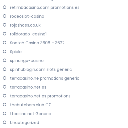
retimbacasino.com promotions es
rodeoslot-casino
rojoshoes.co.uk
rolldorado-casino1
Snatch Casino 3608 – 3622
Spiele
spinanga-casino
spinhublogin.com slots generic
terracasino.ne promotions generic
terracasino.net es
terracasino.net es promotions
thebutchers.club CZ
ttcasino.net Generic
Uncategorized