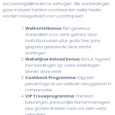
succesmogelijkheden te verhogen. Alle aanbiedingen
gaan inclusief heldere voorwaarden welke helder
worden meegedeeld voor u participeert.
Welkomstbonus:
Één genereus
startpakket voor verse gamers door
matchbonussen plus gratis free spins
gespreid gedurende deze eerste
stortingen
Wekelijkse Reload bonus:
Bonus tegoed
met betalingen op vaste weekdagen
binnen deze week
Cashback Programma:
Krijg één
percentage uit uw verliezen teruggestort in
compensatie
VIP Trouwprogramma:
Premium
beloningen, persoonlijke klantenmanagers
plus grotere limieten naar ons zeer vaste
gebruikers