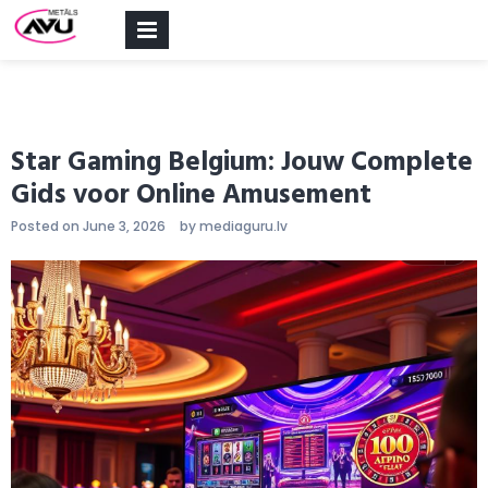
PRIMARY
MENU
Star Gaming Belgium: Jouw Complete
Gids voor Online Amusement
Posted on
June 3, 2026
by
mediaguru.lv