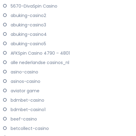
5670-DivaSpin Casino
abuking-casino2
abuking-casino3
abuking-casino4
abuking-casino5
AFKSpin Casino 4790 – 4801
alle nederlandse casinos_nl
asino-casino
asinos-casino
aviator game
bdmbet-casino
bdmbet-casino1
beef-casino
betcollect-casino