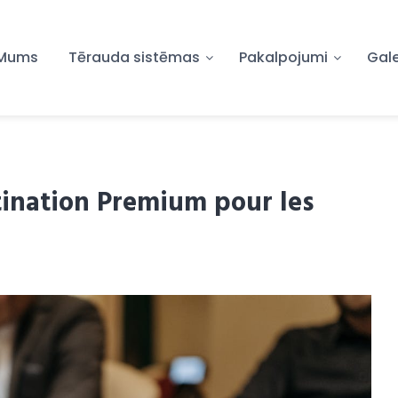
 Mums
Tērauda sistēmas
Pakalpojumi
Gale
tination Premium pour les