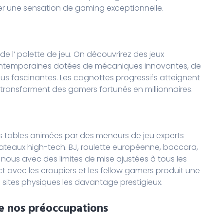
r une sensation de gaming exceptionnelle.
de l’ palette de jeu. On découvrirez des jeux
contemporaines dotées de mécaniques innovantes, de
s fascinantes. Les cagnottes progressifs atteignent
transforment des gamers fortunés en millionnaires.
es tables animées par des meneurs de jeu experts
lateaux high-tech. BJ, roulette européenne, baccara,
 nous avec des limites de mise ajustées à tous les
t avec les croupiers et les fellow gamers produit une
 sites physiques les davantage prestigieux.
de nos préoccupations