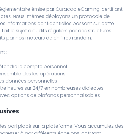
réglementaire émise par Curacao eGaming, certifiant
trictes. Nous-mêmes déployons un protocole de
es informations confidentielles passant sur cette
it le sujet d’audits réguliers par des structures
uits par nos moteurs de chiffres random.
nt :
défendre le compte personnel
l’ensemble des les opérations
des données personnelles
atre heures sur 24/7 en nombreuses dialectes
vec options de plafonds personnalisables
usives
des pari placé sur la plateforme. Vous accumulez des
ogresser à par différents échelons, activant