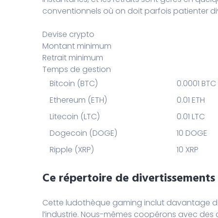
conventionnels où on doit parfois patienter di
Devise crypto
Montant minimum
Retrait minimum
Temps de gestion
Bitcoin (BTC)
0.0001 BTC
Ethereum (ETH)
0.01 ETH
Litecoin (LTC)
0.01 LTC
Dogecoin (DOGE)
10 DOGE
Ripple (XRP)
10 XRP
Ce répertoire de divertissements
Cette ludothèque gaming inclut davantage de q
l’industrie. Nous-mêmes coopérons avec des cr