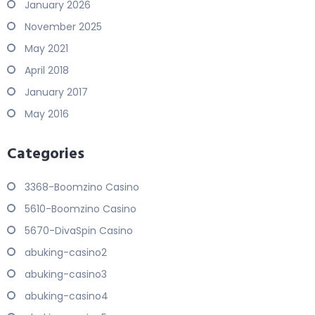
January 2026
November 2025
May 2021
April 2018
January 2017
May 2016
Categories
3368-Boomzino Casino
5610-Boomzino Casino
5670-DivaSpin Casino
abuking-casino2
abuking-casino3
abuking-casino4