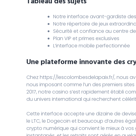
Tableau des sujets
Notre interface avant-gardiste d
Notre répertoire de jeux extraordina
Sécurité et confiance au centre de
Plan VIP et primes exclusives
L’interface mobile perfectionnée
Une plateforme innovante des c
Chez
https://lescolombesdelapaix.fr/
, nous a
nous imposant comme l’un des premiers sites 
2017, notre casino s’est rapidement établi co
du univers international qui recherchent célér
Cette interface accepte une dizaine de devises
le LTC, le Dogecoin et beaucoup d’autres égal
crypto numérique qui convient le mieux à vos 
instantanés, et les retraits sont gérés en que