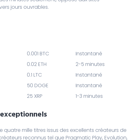
vers jours ouvrables.
0.001 BTC
Instantané
0.02 ETH
2-5 minutes
0.1 LTC
Instantané
50 DOGE
Instantané
25 XRP
1-3 minutes
 exceptionnels
uatre mille titres issus des excellents créateurs de
éateurs reconnus tel que Pragmatic Play, Evolution,