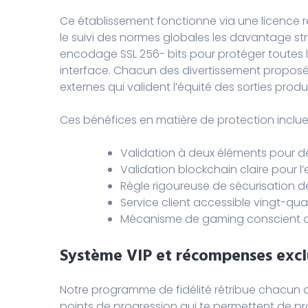
Ce établissement fonctionne via une licence 
le suivi des normes globales les davantage s
encodage SSL 256- bits pour protéger toutes l
interface. Chacun des divertissement proposé fa
externes qui valident l’équité des sorties prod
Ces bénéfices en matière de protection inclue
Validation à deux éléments pour 
Validation blockchain claire pour 
Règle rigoureuse de sécurisation 
Service client accessible vingt-qu
Mécanisme de gaming conscient a
Système VIP et récompenses excl
Notre programme de fidélité rétribue chacun 
points de progression qui te permettent de pr