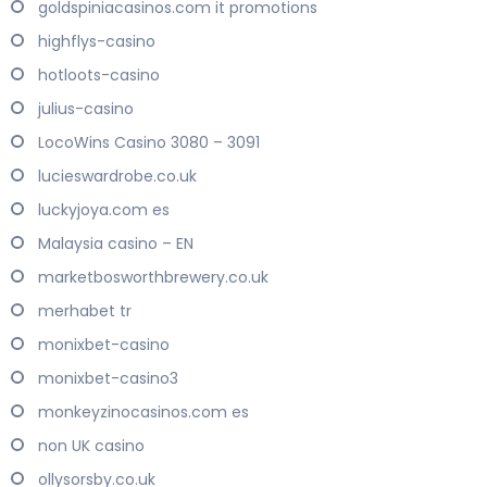
goldspiniacasinos.com it promotions
highflys-casino
hotloots-casino
julius-casino
LocoWins Casino 3080 – 3091
lucieswardrobe.co.uk
luckyjoya.com es
Malaysia casino – EN
marketbosworthbrewery.co.uk
merhabet tr
monixbet-casino
monixbet-casino3
monkeyzinocasinos.com es
non UK casino
ollysorsby.co.uk