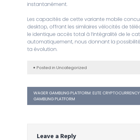
instantanément.
Les capacités de cette variante mobile concu
desktop, offrant les similaires vélocités de 
le identique accès total à l’intégralité de le 
automatiquement, nous donnant la possibilité
ta évolution.
Posted in
Uncategorized
WAGER GAMBLING PLATFORM: ELITE CRYPTOCURRENCY
GAMBLING PLATFORM
Leave a Reply