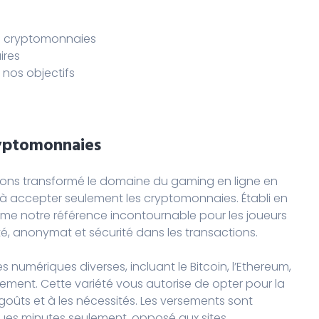
es cryptomonnaies
ires
 nos objectifs
ryptomonnaies
vons transformé le domaine du gaming en ligne en
à accepter seulement les cryptomonnaies. Établi en
mme notre référence incontournable pour les joueurs
ité, anonymat et sécurité dans les transactions.
 numériques diverses, incluant le Bitcoin, l’Ethereum,
ement. Cette variété vous autorise de opter pour la
goûts et à les nécessités. Les versements sont
lques minutes seulement, opposé aux sites