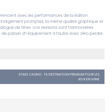
rrencent avec les performances de la édition
téléchargement promptes, la même qualité graphique et
catalogue de titres. Vos sessions sont harmonisées
 de passer d’1 équipement à l’autre avec zéro perdre
STAKE CASINO : TA DESTINATION PREMIUM POUR LES
JEUX EN LIGNE