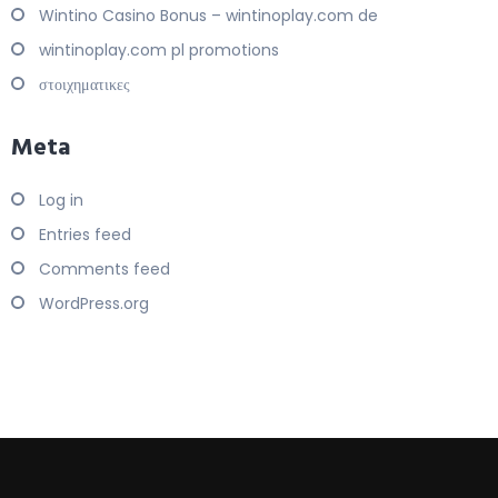
Wintino Casino Bonus – wintinoplay.com de
wintinoplay.com pl promotions
στοιχηματικες
Meta
Log in
Entries feed
Comments feed
WordPress.org