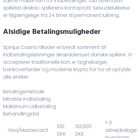
sætte maksimum for indbetalinger, tab alternativt
spilletid direkte i spillerens kontoprofil. Selvudelukkelse
er tilgængelige fra 24 timer til permanent lukning.
Alsidige Betalingsmuligheder
Spinjus Casino tillader et bredt sortiment af
indbetalingsløsninger skræddersyet danske spillere. Vi
accepterer traditionelle kort, e-tegnebøger,
bankoverførsler og moderne krypto for for at opfylde
alle ønsker.
Betalingsmetode
Mindste indbetaling
Maksimum Udbetaling
Behandlingstid
1-3
100
50,000
Visa/Mastercard
arbejdsdage
DKK
DKK
hverdage