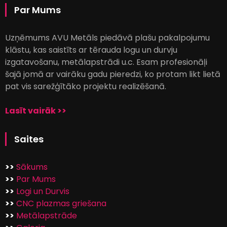
Par Mums
Uzņēmums AVU Metāls piedāvā plašu pakalpojumu
klāstu, kas saistīts ar tērauda logu un durvju
izgatavošanu, metālapstrādi u.c. Esam profesionāļi
šajā jomā ar vairāku gadu pieredzi, ko protam likt lietā
pat vis sarežģītāko projektu realizēšanā.
Lasīt vairāk >>
Saites
>>
Sākums
>>
Par Mums
>>
Logi un Durvis
>>
CNC plazmas griešana
>>
Metālapstrāde