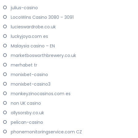
julius-casino
LocoWins Casino 3080 – 3091
lucieswardrobe.co.uk
luckyjoya.com es
Malaysia casino – EN
marketbosworthbrewery.co.uk
merhabet tr
monixbet-casino
monixbet-casino3
monkeyzinocasinos.com es
non UK casino
ollysorsby.co.uk
pelican-casino
phonemonitoringservice.com CZ