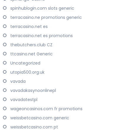
spinhublogin.com slots generic
terracasino.ne promotions generic
terracasino.net es
terracasino.net es promotions
thebutchers.club CZ
ttcasino.net Generic
Uncategorized
utopia500.org.uk
vavada
vavadakasynoonlinepl
vavadatestpl
wageoncasinos.com fr promotions
weissbetcasino.com generic
weissbetcasino.com pt