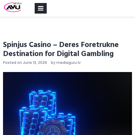
PRIMARY
MENU
Spinjus Casino – Deres Foretrukne
Destination for Digital Gambling
Posted on
June 13, 2026
by
mediaguru.lv