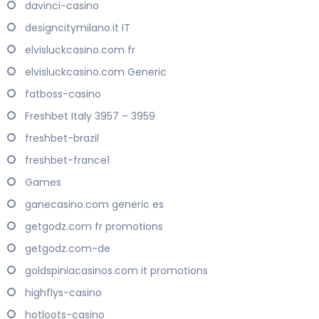
davinci-casino
designcitymilano.it IT
elvisluckcasino.com fr
elvisluckcasino.com Generic
fatboss-casino
Freshbet Italy 3957 – 3959
freshbet-brazil
freshbet-france1
Games
ganecasino.com generic es
getgodz.com fr promotions
getgodz.com-de
goldspiniacasinos.com it promotions
highflys-casino
hotloots-casino