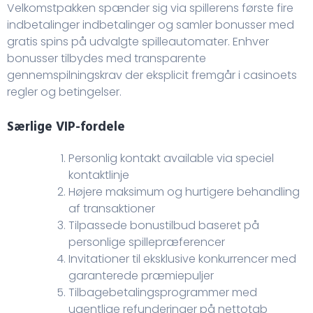
Velkomstpakken spænder sig via spillerens første fire
indbetalinger indbetalinger og samler bonusser med
gratis spins på udvalgte spilleautomater. Enhver
bonusser tilbydes med transparente
gennemspilningskrav der eksplicit fremgår i casinoets
regler og betingelser.
Særlige VIP-fordele
Personlig kontakt available via speciel
kontaktlinje
Højere maksimum og hurtigere behandling
af transaktioner
Tilpassede bonustilbud baseret på
personlige spillepræferencer
Invitationer til eksklusive konkurrencer med
garanterede præmiepuljer
Tilbagebetalingsprogrammer med
ugentlige refunderinger på nettotab