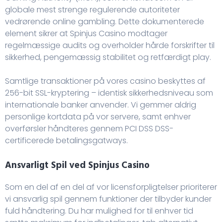
globale mest strenge regulerende autoriteter
vedrørende online gambling. Dette dokumenterede
element sikrer at Spinjus Casino modtager
regelmæssige audits og overholder hårde forskrifter til
sikkerhed, pengemæssig stabilitet og retfærdigt play.
Samtlige transaktioner på vores casino beskyttes af
256-bit SSL-kryptering – identisk sikkerhedsniveau som
internationale banker anvender. Vi gemmer aldrig
personlige kortdata på vor servere, samt enhver
overførsler håndteres gennem PCI DSS DSS-
certificerede betalingsgatways.
Ansvarligt Spil ved Spinjus Casino
Som en del af en del af vor licensforpligtelser prioriterer
vi ansvarlig spil gennem funktioner der tilbyder kunder
fuld håndtering. Du har mulighed for til enhver tid