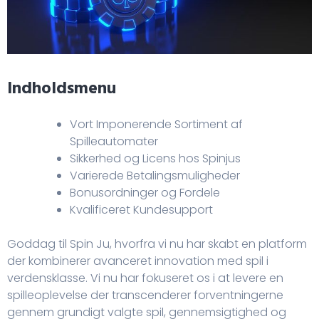
Indholdsmenu
Vort Imponerende Sortiment af
Spilleautomater
Sikkerhed og Licens hos Spinjus
Varierede Betalingsmuligheder
Bonusordninger og Fordele
Kvalificeret Kundesupport
Goddag til
Spin Ju
, hvorfra vi nu har skabt en platform
der kombinerer avanceret innovation med spil i
verdensklasse. Vi nu har fokuseret os i at levere en
spilleoplevelse der transcenderer forventningerne
gennem grundigt valgte spil, gennemsigtighed og