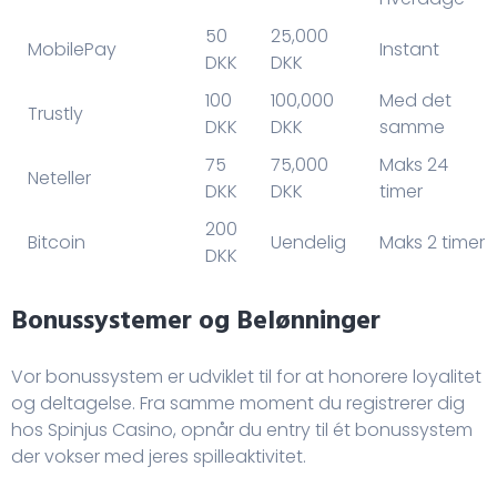
50
25,000
MobilePay
Instant
DKK
DKK
100
100,000
Med det
Trustly
DKK
DKK
samme
75
75,000
Maks 24
Neteller
DKK
DKK
timer
200
Bitcoin
Uendelig
Maks 2 timer
DKK
Bonussystemer og Belønninger
Vor bonussystem er udviklet til for at honorere loyalitet
og deltagelse. Fra samme moment du registrerer dig
hos Spinjus Casino, opnår du entry til ét bonussystem
der vokser med jeres spilleaktivitet.