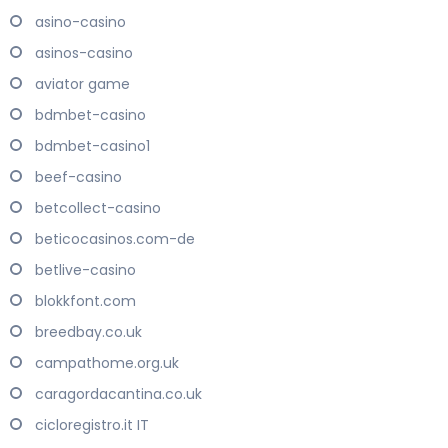
asino-casino
asinos-casino
aviator game
bdmbet-casino
bdmbet-casino1
beef-casino
betcollect-casino
beticocasinos.com-de
betlive-casino
blokkfont.com
breedbay.co.uk
campathome.org.uk
caragordacantina.co.uk
cicloregistro.it IT