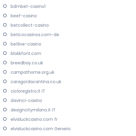
bdmbet-casino1
beef-casino
betcollect-casino
beticocasinos.com-de
betlive-casino
blokkfont.com
breedbay.co.uk
campathome.org.uk
caragordacantina.co.uk
cicloregistro.it IT
davinci-casino
designcitymilano.it IT
elvisluckcasino.com fr
elvisluckcasino.com Generic