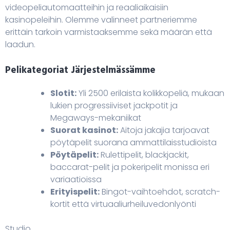
videopeliautomaatteihin ja reaaliaikaisiin
kasinopeleihin. Olemme valinneet partneriemme
erittäin tarkoin varmistaaksemme sekä määrän että
laadun.
Pelikategoriat Järjestelmässämme
Slotit:
Yli 2500 erilaista kolikkopeliä, mukaan
lukien progressiiviset jackpotit ja
Megaways-mekaniikat
Suorat kasinot:
Aitoja jakajia tarjoavat
pöytäpelit suorana ammattilaisstudioista
Pöytäpelit:
Rulettipelit, blackjackit,
baccarat-pelit ja pokeripelit monissa eri
variaatioissa
Erityispelit:
Bingot-vaihtoehdot, scratch-
kortit että virtuaaliurheiluvedonlyönti
Studio