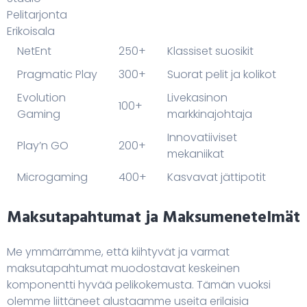
Pelitarjonta
Erikoisala
NetEnt
250+
Klassiset suosikit
Pragmatic Play
300+
Suorat pelit ja kolikot
Evolution
Livekasinon
100+
Gaming
markkinajohtaja
Innovatiiviset
Play’n GO
200+
mekaniikat
Microgaming
400+
Kasvavat jättipotit
Maksutapahtumat ja Maksumenetelmät
Me ymmärrämme, että kiihtyvät ja varmat
maksutapahtumat muodostavat keskeinen
komponentti hyvää pelikokemusta. Tämän vuoksi
olemme liittäneet alustaamme useita erilaisia