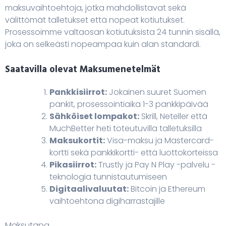
maksuvaihtoehtoja, jotka mahdollistavat sekä
välittömät talletukset että nopeat kotiutukset.
Prosessoimme valtaosan kotiutuksista 24 tunnin sisällä,
joka on selkeästi nopeampaa kuin alan standardi.
Saatavilla olevat Maksumenetelmät
Pankkisiirrot:
Jokainen suuret Suomen
pankit, prosessointiaika 1-3 pankkipäivää
Sähköiset lompakot:
Skrill, Neteller että
MuchBetter heti toteutuvilla talletuksilla
Maksukortit:
Visa-maksu ja Mastercard-
kortti sekä pankkikortti- että luottokorteissa
Pikasiirrot:
Trustly ja Pay N Play -palvelu -
teknologia tunnistautumiseen
Digitaalivaluutat:
Bitcoin ja Ethereum
vaihtoehtona digiharrastajille
Maksutapa