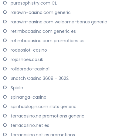
puresophistry.com CL
rarawin-casino.com generic
rarawin-casino.com welcome-bonus generic
retimbacasino.com generic es
retimbacasino.com promotions es
rodeoslot-casino
rojoshoes.co.uk
rolldorado-casino1
Snatch Casino 3608 – 3622
Spiele
spinanga-casino
spinhublogin.com slots generic
terracasino.ne promotions generic
terracasino.net es
terracasino.net es promotions