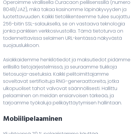
Operoimme virallisella Curacaon pelilisenssillä (numero
8048/JAZ), mikä takaa kasinomme läpinäkyvyyden ja
luotettavuuden. Kaikki tietoliikenteemme tulee suojattu
256-bitin SSL-salauksella, se on vastaava teknologia
jonka pankkien verkkosivustoilla. Tämä tietoturva on
todennettavissa selaimen URL-kentässä näkyvästä
suojauslukkoon.
Asiakkaidemme henkilötiedot ja maksutiedot pidämme
erillisillä tietojärjestelmissä, ja seuraamme tiukkoja
tietosuoja-asetuksia. Kaikki pelitoimittajamme
soveltavat sertifioituja RNG-generaattoreita, jotka
ulkopuoliset tahot valvovat säännöllisesti. Hallittu
pelaaminen on meidän ensiarvoisen tärkeää, ja
tarjoamme työkaluja pelikäyttäytymisen hallintaan.
Mobiilipelaaminen
Yli yhteensä 70 % pelaajistamme käyttää