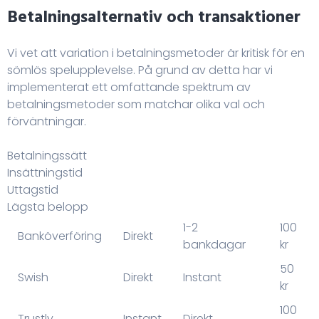
Betalningsalternativ och transaktioner
Vi vet att variation i betalningsmetoder är kritisk för en
sömlös spelupplevelse. På grund av detta har vi
implementerat ett omfattande spektrum av
betalningsmetoder som matchar olika val och
förväntningar.
Betalningssätt
Insättningstid
Uttagstid
Lägsta belopp
1-2
100
Banköverföring
Direkt
bankdagar
kr
50
Swish
Direkt
Instant
kr
100
Trustly
Instant
Direkt