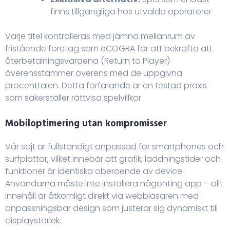
finns tillgängliga hos utvalda operatörer
Varje titel kontrolleras med jämna mellanrum av
fristående företag som eCOGRA för att bekräfta att
återbetalningsvärdena (Return to Player)
överensstämmer överens med de uppgivna
procenttalen. Detta förfarande är en testad praxis
som säkerställer rättvisa spelvillkor.
Mobiloptimering utan kompromisser
Vår sajt är fullständigt anpassad för smartphones och
surfplattor, vilket innebär att grafik, laddningstider och
funktioner är identiska oberoende av device.
Användarna måste inte installera någonting app – allt
innehåll är åtkomligt direkt via webbläsaren med
anpassningsbar design som justerar sig dynamiskt till
displaystorlek.