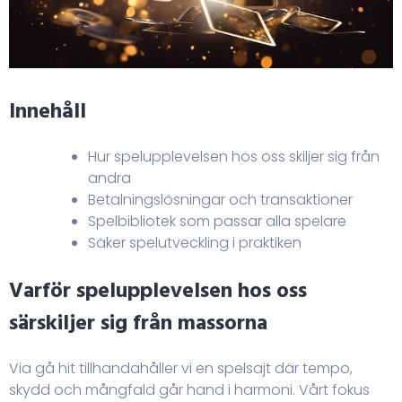
Innehåll
Hur spelupplevelsen hos oss skiljer sig från
andra
Betalningslösningar och transaktioner
Spelbibliotek som passar alla spelare
Säker spelutveckling i praktiken
Varför spelupplevelsen hos oss
särskiljer sig från massorna
Via
gå hit
tillhandahåller vi en spelsajt där tempo,
skydd och mångfald går hand i harmoni. Vårt fokus