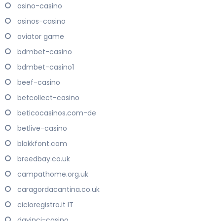
asino-casino
asinos-casino
aviator game
bdmbet-casino
bdmbet-casino1
beef-casino
betcollect-casino
beticocasinos.com-de
betlive-casino
blokkfont.com
breedbay.co.uk
campathome.org.uk
caragordacantina.co.uk
cicloregistro.it IT
davinci-casino