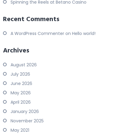
Spinning the Reels at Betano Casino
Recent Comments
A WordPress Commenter
on
Hello world!
Archives
August 2026
July 2026
June 2026
May 2026
April 2026
January 2026
November 2025
May 2021