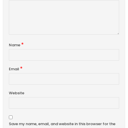
*
Name
*
Email
Website
Save my name, email, and website in this browser for the