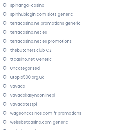
spinanga-casino
spinhublogin.com slots generic
terracasino.ne promotions generic
terracasino.net es
terracasino.net es promotions
thebutchers.club CZ
ttcasino.net Generic
Uncategorized
utopia500.org.uk
vavada
vavadakasynoonlinepl
vavadatestpl
wageoncasinos.com fr promotions
weissbetcasino.com generic