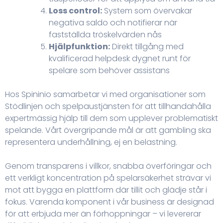
Loss control:
System som övervakar
negativa saldo och notifierar när
fastställda tröskelvärden nås
Hjälpfunktion:
Direkt tillgång med
kvalificerad helpdesk dygnet runt för
spelare som behöver assistans
Hos Spininio samarbetar vi med organisationer som
Stödlinjen och spelpaustjänsten för att tillhandahålla
expertmässig hjälp till dem som upplever problematiskt
spelande. Vårt övergripande mål är att gambling ska
representera underhållning, ej en belastning.
Genom transparens i villkor, snabba överföringar och
ett verkligt koncentration på spelarsäkerhet strävar vi
mot att bygga en plattform där tillit och glädje står i
fokus. Varenda komponent i vår business är designad
för att erbjuda mer än förhoppningar – vi levererar