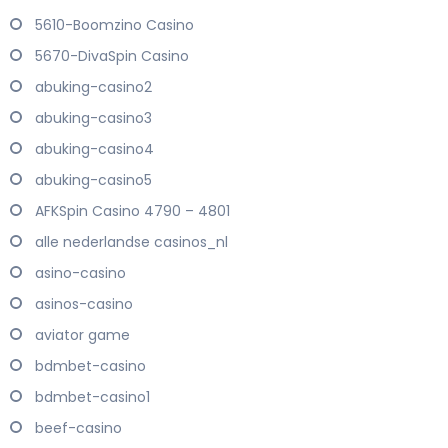
5610-Boomzino Casino
5670-DivaSpin Casino
abuking-casino2
abuking-casino3
abuking-casino4
abuking-casino5
AFKSpin Casino 4790 – 4801
alle nederlandse casinos_nl
asino-casino
asinos-casino
aviator game
bdmbet-casino
bdmbet-casino1
beef-casino