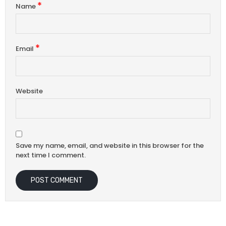
*
Name
*
Email
Website
Save my name, email, and website in this browser for the
next time I comment.