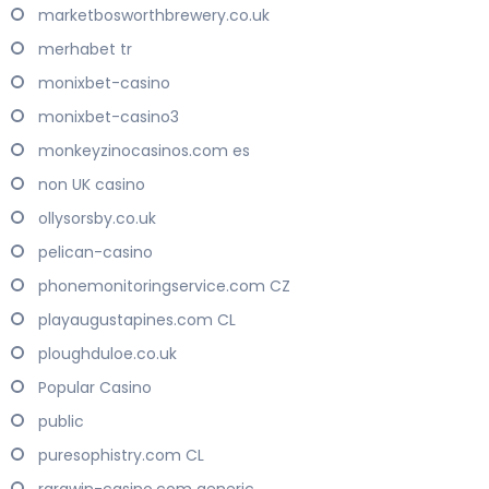
marketbosworthbrewery.co.uk
merhabet tr
monixbet-casino
monixbet-casino3
monkeyzinocasinos.com es
non UK casino
ollysorsby.co.uk
pelican-casino
phonemonitoringservice.com CZ
playaugustapines.com CL
ploughduloe.co.uk
Popular Casino
public
puresophistry.com CL