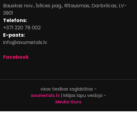
Bauskas nov., Īslīces pag., Rītausmas, Darbnīcas, LV-
3901
Telefons:
+371 220 78 002
E-pasts:
info@avumetals.lv
Facebook
visas tiesības saglabātas -
avumetals.lv
| Mājas lapu veidoja -
Media Guru