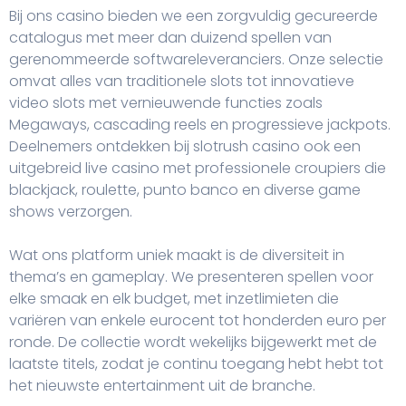
Bij ons casino bieden we een zorgvuldig gecureerde
catalogus met meer dan duizend spellen van
gerenommeerde softwareleveranciers. Onze selectie
omvat alles van traditionele slots tot innovatieve
video slots met vernieuwende functies zoals
Megaways, cascading reels en progressieve jackpots.
Deelnemers ontdekken bij
slotrush casino
ook een
uitgebreid live casino met professionele croupiers die
blackjack, roulette, punto banco en diverse game
shows verzorgen.
Wat ons platform uniek maakt is de diversiteit in
thema’s en gameplay. We presenteren spellen voor
elke smaak en elk budget, met inzetlimieten die
variëren van enkele eurocent tot honderden euro per
ronde. De collectie wordt wekelijks bijgewerkt met de
laatste titels, zodat je continu toegang hebt hebt tot
het nieuwste entertainment uit de branche.