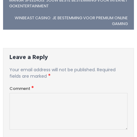
MANGA SPEELHUIS: JOUW BESTE BESTEMMING VOOR INTERNET
GOKENTERTAINMENT
WINBEAST CASINO: JE BESTEMMING VOOR PREMIUM ONLINE
GAMING
Leave a Reply
Your email address will not be published.
Required
*
fields are marked
*
Comment