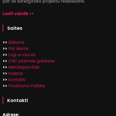
pat vis sarežģītāko projektu realizēšanā.
Lasīt vairāk >>
Saites
>>
Sākums
>>
Par Mums
>>
Logi un Durvis
>>
CNC plazmas griešana
>>
Metālapstrāde
>>
Galerja
>>
Kontakti
>>
Privātuma Politika
Kontakti
Adrese: