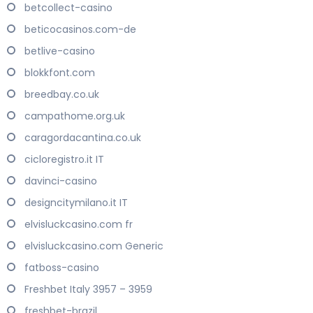
betcollect-casino
beticocasinos.com-de
betlive-casino
blokkfont.com
breedbay.co.uk
campathome.org.uk
caragordacantina.co.uk
cicloregistro.it IT
davinci-casino
designcitymilano.it IT
elvisluckcasino.com fr
elvisluckcasino.com Generic
fatboss-casino
Freshbet Italy 3957 – 3959
freshbet-brazil