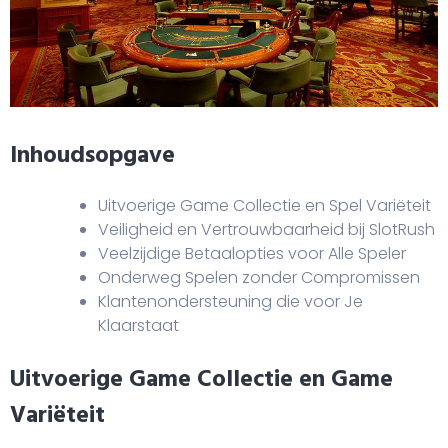
Inhoudsopgave
Uitvoerige Game Collectie en Spel Variëteit
Veiligheid en Vertrouwbaarheid bij SlotRush
Veelzijdige Betaalopties voor Alle Speler
Onderweg Spelen zonder Compromissen
Klantenondersteuning die voor Je
Klaarstaat
Uitvoerige Game Collectie en Game
Variëteit