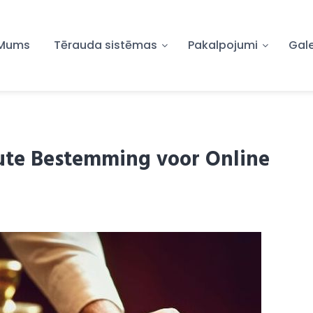
 Mums
Tērauda sistēmas
Pakalpojumi
Gale
lute Bestemming voor Online