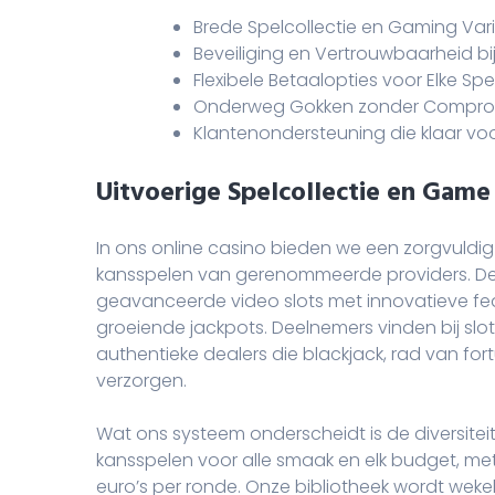
Brede Spelcollectie en Gaming Vari
Beveiliging en Vertrouwbaarheid bi
Flexibele Betaalopties voor Elke Spe
Onderweg Gokken zonder Compro
Klantenondersteuning die klaar voo
Uitvoerige Spelcollectie en Game 
In ons online casino bieden we een zorgvuldi
kansspelen van gerenommeerde providers. De k
geavanceerde video slots met innovatieve fe
groeiende jackpots. Deelnemers vinden bij
slo
authentieke dealers die blackjack, rad van fo
verzorgen.
Wat ons systeem onderscheidt is de diversite
kansspelen voor alle smaak en elk budget, met 
euro’s per ronde. Onze bibliotheek wordt wekel