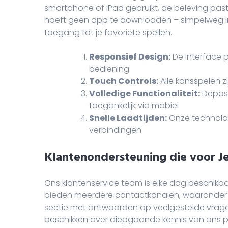
smartphone of iPad gebruikt, de beleving pas
hoeft geen app te downloaden – simpelweg inl
toegang tot je favoriete spellen.
Responsief Design:
De interface 
bediening
Touch Controls:
Alle kansspelen 
Volledige Functionaliteit:
Deposi
toegankelijk via mobiel
Snelle Laadtijden:
Onze technolog
verbindingen
Klantenondersteuning die voor Je
Ons klantenservice team is elke dag beschikb
bieden meerdere contactkanalen, waaronder l
sectie met antwoorden op veelgestelde vragen
beschikken over diepgaande kennis van ons p