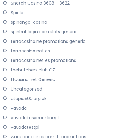
Snatch Casino 3608 – 3622
Spiele
spinanga-casino
spinhublogin.com slots generic
terracasino.ne promotions generic
terracasino.net es
terracasino.net es promotions
thebutchers.club CZ
ttcasino.net Generic
Uncategorized
utopia500.org.uk
vavada
vavadakasynoonlinepl
vavadatestpl
wageoncasinos.com fr promotions