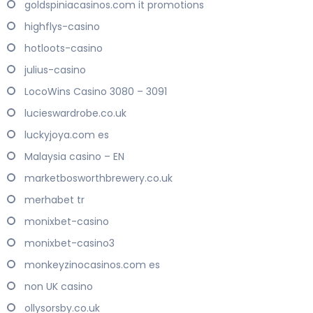
goldspiniacasinos.com it promotions
highflys-casino
hotloots-casino
julius-casino
LocoWins Casino 3080 – 3091
lucieswardrobe.co.uk
luckyjoya.com es
Malaysia casino – EN
marketbosworthbrewery.co.uk
merhabet tr
monixbet-casino
monixbet-casino3
monkeyzinocasinos.com es
non UK casino
ollysorsby.co.uk