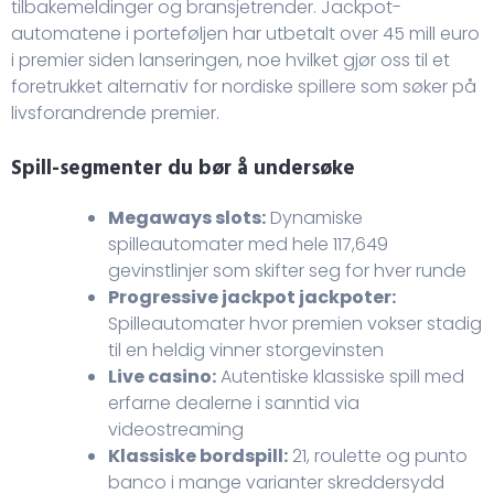
tilbakemeldinger og bransjetrender. Jackpot-
automatene i porteføljen har utbetalt over 45 mill euro
i premier siden lanseringen, noe hvilket gjør oss til et
foretrukket alternativ for nordiske spillere som søker på
livsforandrende premier.
Spill-segmenter du bør å undersøke
Megaways slots:
Dynamiske
spilleautomater med hele 117,649
gevinstlinjer som skifter seg for hver runde
Progressive jackpot jackpoter:
Spilleautomater hvor premien vokser stadig
til en heldig vinner storgevinsten
Live casino:
Autentiske klassiske spill med
erfarne dealerne i sanntid via
videostreaming
Klassiske bordspill:
21, roulette og punto
banco i mange varianter skreddersydd