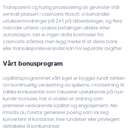
Transparent og hurtig prosessering av gevinster står
sentralt plassert i casinoets filosofi. Vi behandler
uttaksanmodninger på 24 t på arbeidsdager, og flere
metoder utfører i praksis betalingen direkte etter
autorisasjon. Det er ingen dolte kostnader fra
casinoets ståsted, men legg merke til at deres bank
eller transaksjonsleverandør kan ha separate avgifter.
Vårt bonusprogram
Lojalitetsprogrammet vårt eget er bygget rundt tanken
om kontinuerlig verdsetting av spillerne. I motsetning til
tallrike konkurrenter som fokuserer utelukkende på nye-
kunde-bonuser, har vi utviklet et ordning som
premierer vedvarende lojalitet og engasjement. Alle
innsats du foretar genererer poeng som lar seg
konvertere til kontanter, free rundelser eller privilegert
deltakelse til konkurranser.