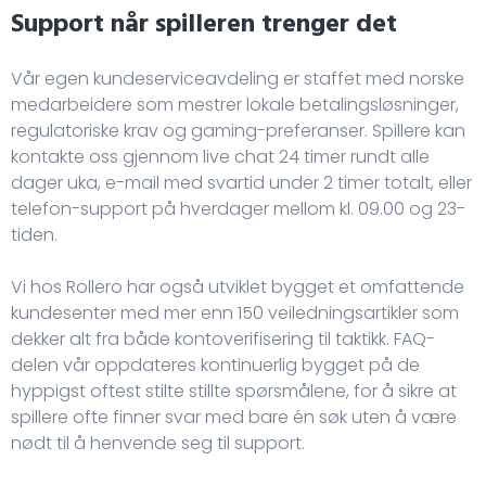
Support når spilleren trenger det
Vår egen kundeserviceavdeling er staffet med norske
medarbeidere som mestrer lokale betalingsløsninger,
regulatoriske krav og gaming-preferanser. Spillere kan
kontakte oss gjennom live chat 24 timer rundt alle
dager uka, e-mail med svartid under 2 timer totalt, eller
telefon-support på hverdager mellom kl. 09.00 og 23-
tiden.
Vi hos Rollero har også utviklet bygget et omfattende
kundesenter med mer enn 150 veiledningsartikler som
dekker alt fra både kontoverifisering til taktikk. FAQ-
delen vår oppdateres kontinuerlig bygget på de
hyppigst oftest stilte stillte spørsmålene, for å sikre at
spillere ofte finner svar med bare én søk uten å være
nødt til å henvende seg til support.