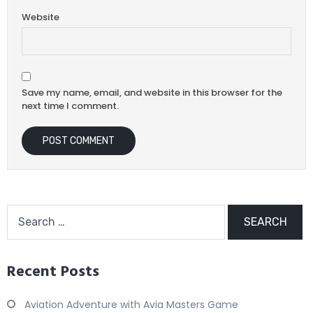
Website
Save my name, email, and website in this browser for the
next time I comment.
Recent Posts
Aviation Adventure with Avia Masters Game