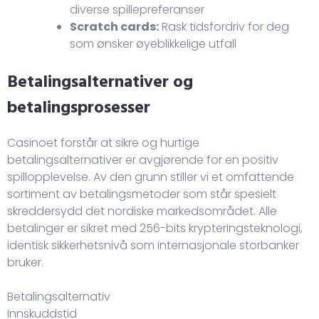
diverse spillepreferanser
Scratch cards:
Rask tidsfordriv for deg
som ønsker øyeblikkelige utfall
Betalingsalternativer og
betalingsprosesser
Casinoet forstår at sikre og hurtige
betalingsalternativer er avgjørende for en positiv
spillopplevelse. Av den grunn stiller vi et omfattende
sortiment av betalingsmetoder som står spesielt
skreddersydd det nordiske markedsområdet. Alle
betalinger er sikret med 256-bits krypteringsteknologi,
identisk sikkerhetsnivå som internasjonale storbanker
bruker.
Betalingsalternativ
Innskuddstid