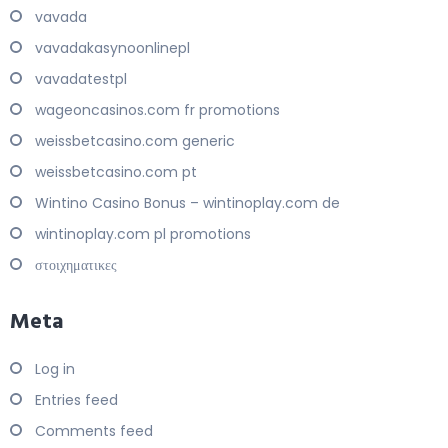
vavada
vavadakasynoonlinepl
vavadatestpl
wageoncasinos.com fr promotions
weissbetcasino.com generic
weissbetcasino.com pt
Wintino Casino Bonus – wintinoplay.com de
wintinoplay.com pl promotions
στοιχηματικες
Meta
Log in
Entries feed
Comments feed