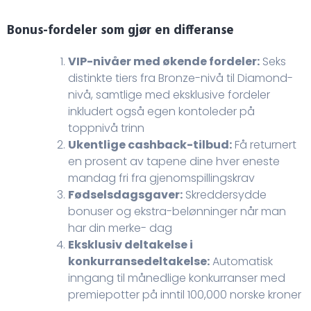
Bonus-fordeler som gjør en differanse
VIP-nivåer med økende fordeler:
Seks
distinkte tiers fra Bronze-nivå til Diamond-
nivå, samtlige med eksklusive fordeler
inkludert også egen kontoleder på
toppnivå trinn
Ukentlige cashback-tilbud:
Få returnert
en prosent av tapene dine hver eneste
mandag fri fra gjenomspillingskrav
Fødselsdagsgaver:
Skreddersydde
bonuser og ekstra-belønninger når man
har din merke- dag
Eksklusiv deltakelse i
konkurransedeltakelse:
Automatisk
inngang til månedlige konkurranser med
premiepotter på inntil 100,000 norske kroner