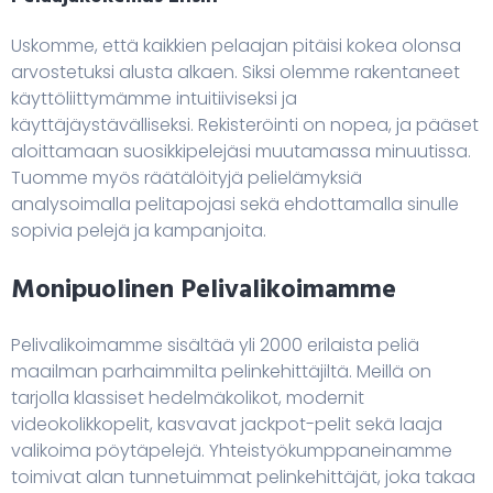
Uskomme, että kaikkien pelaajan pitäisi kokea olonsa
arvostetuksi alusta alkaen. Siksi olemme rakentaneet
käyttöliittymämme intuitiiviseksi ja
käyttäjäystävälliseksi. Rekisteröinti on nopea, ja pääset
aloittamaan suosikkipelejäsi muutamassa minuutissa.
Tuomme myös räätälöityjä pelielämyksiä
analysoimalla pelitapojasi sekä ehdottamalla sinulle
sopivia pelejä ja kampanjoita.
Monipuolinen Pelivalikoimamme
Pelivalikoimamme sisältää yli 2000 erilaista peliä
maailman parhaimmilta pelinkehittäjiltä. Meillä on
tarjolla klassiset hedelmäkolikot, modernit
videokolikkopelit, kasvavat jackpot-pelit sekä laaja
valikoima pöytäpelejä. Yhteistyökumppaneinamme
toimivat alan tunnetuimmat pelinkehittäjät, joka takaa