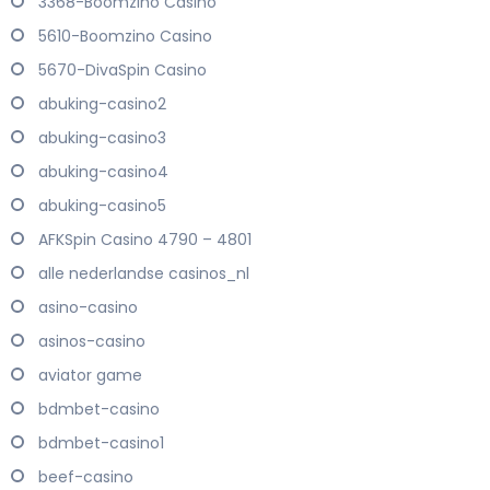
3368-Boomzino Casino
5610-Boomzino Casino
5670-DivaSpin Casino
abuking-casino2
abuking-casino3
abuking-casino4
abuking-casino5
AFKSpin Casino 4790 – 4801
alle nederlandse casinos_nl
asino-casino
asinos-casino
aviator game
bdmbet-casino
bdmbet-casino1
beef-casino