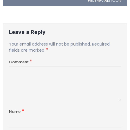
PELIYMPÄRISTÖÖN
Leave a Reply
Your email address will not be published.
Required
*
fields are marked
*
Comment
*
Name