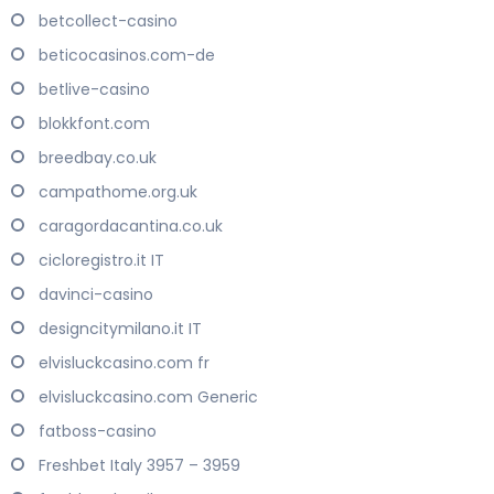
betcollect-casino
beticocasinos.com-de
betlive-casino
blokkfont.com
breedbay.co.uk
campathome.org.uk
caragordacantina.co.uk
cicloregistro.it IT
davinci-casino
designcitymilano.it IT
elvisluckcasino.com fr
elvisluckcasino.com Generic
fatboss-casino
Freshbet Italy 3957 – 3959