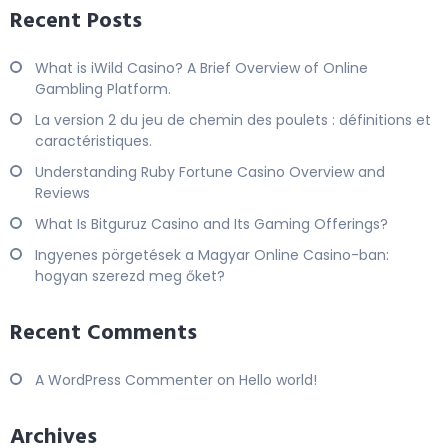
Recent Posts
What is iWild Casino? A Brief Overview of Online
Gambling Platform.
La version 2 du jeu de chemin des poulets : définitions et
caractéristiques.
Understanding Ruby Fortune Casino Overview and
Reviews
What Is Bitguruz Casino and Its Gaming Offerings?
Ingyenes pörgetések a Magyar Online Casino-ban:
hogyan szerezd meg őket?
Recent Comments
A WordPress Commenter
on
Hello world!
Archives