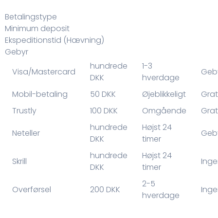
Betalingstype
Minimum deposit
Ekspeditionstid (Hævning)
Gebyr
hundrede
1-3
Visa/Mastercard
Geby
DKK
hverdage
Mobil-betaling
50 DKK
Øjeblikkeligt
Grat
Trustly
100 DKK
Omgående
Grat
hundrede
Højst 24
Neteller
Geby
DKK
timer
hundrede
Højst 24
Skrill
Ing
DKK
timer
2-5
Overførsel
200 DKK
Ing
hverdage