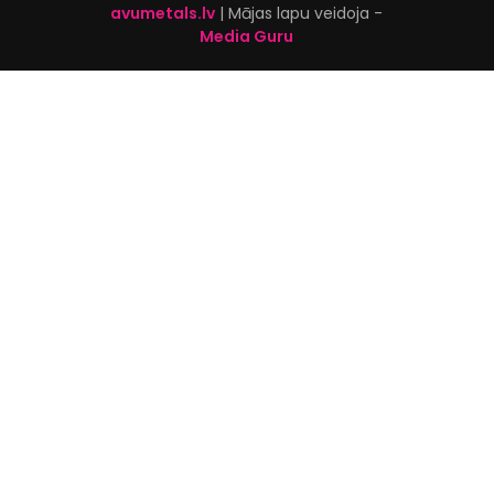
avumetals.lv
| Mājas lapu veidoja -
Media Guru