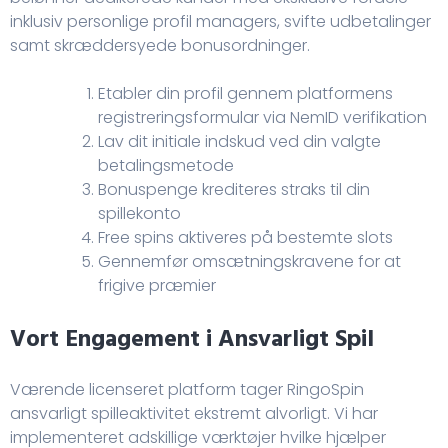
inklusiv personlige profil managers, svifte udbetalinger
samt skræddersyede bonusordninger.
Etabler din profil gennem platformens
registreringsformular via NemID verifikation
Lav dit initiale indskud ved din valgte
betalingsmetode
Bonuspenge krediteres straks til din
spillekonto
Free spins aktiveres på bestemte slots
Gennemfør omsætningskravene for at
frigive præmier
Vort Engagement i Ansvarligt Spil
Værende licenseret platform tager RingoSpin
ansvarligt spilleaktivitet ekstremt alvorligt. Vi har
implementeret adskillige værktøjer hvilke hjælper