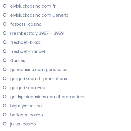
elvisluckcasino.com fr
elvisluckcasino.com Generic
fatboss-casino
Freshbet Italy 3957 – 3959
freshbet-brazil
freshbet-france1
Games
ganecasino.com generic es
getgodz.com fr promotions
getgodz.com-de
goldspiniacasinos.com it promotions
highflys-casino
hotloots-casino
julius-casino