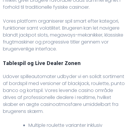
hvilket giver brugere favorable odds sammenlignet i
forhold til traditionelle fysiske casinoer.
Vores platform organiserer spil smart efter kategori,
funktioner samt volatilitet. Brugeren kan let navigere
blandt jackpot slots, megaways-mekanikker, klassiske
frugtmaskiner og progressive titler gennem vor
brugervenlige interface.
Tablespil og Live Dealer Zonen
Udover spilleautomater udbyder vi en solidt sortiment
af bordspil med versioner af blackjack, roulette, punto
banco og kortspil. Vores levende casino område
drives af professionelle dealere i realtime, hvilket
skaber en ægte casinoatmosfære umiddelbart fra
brugerens skærm.
Multiple roulette varianter inklusiv