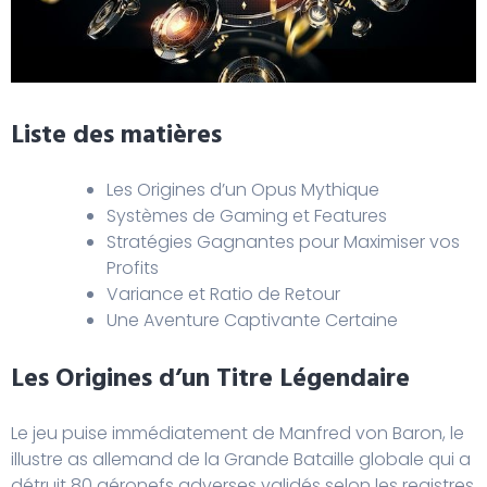
Liste des matières
Les Origines d’un Opus Mythique
Systèmes de Gaming et Features
Stratégies Gagnantes pour Maximiser vos
Profits
Variance et Ratio de Retour
Une Aventure Captivante Certaine
Les Origines d’un Titre Légendaire
Le jeu puise immédiatement de Manfred von Baron, le
illustre as allemand de la Grande Bataille globale qui a
détruit 80 aéronefs adverses validés selon les registres