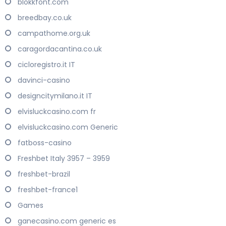
blokkfont.com
breedbay.co.uk
campathome.org.uk
caragordacantina.co.uk
cicloregistro.it IT
davinci-casino
designcitymilano.it IT
elvisluckcasino.com fr
elvisluckcasino.com Generic
fatboss-casino
Freshbet Italy 3957 – 3959
freshbet-brazil
freshbet-france1
Games
ganecasino.com generic es