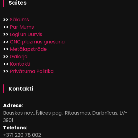
Saites
>>
Sākums
>>
Par Mums
>>
Logi un Durvis
>>
CNC plazmas griešana
>>
Metālapstrāde
>>
Galerja
>>
Kontakti
>>
Privātuma Politika
Kontakti
Adrese:
Bauskas nov., Īslīces pag., Rītausmas, Darbnīcas, LV-
3901
Telefons:
+371 220 78 002