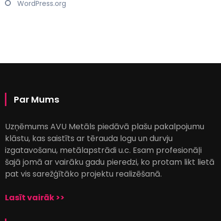
WordPress.org
Par Mums
Uzņēmums AVU Metāls piedāvā plašu pakalpojumu
klāstu, kas saistīts ar tērauda logu un durvju
izgatavošanu, metālapstrādi u.c. Esam profesionāļi
šajā jomā ar vairāku gadu pieredzi, ko protam likt lietā
pat vis sarežģītāko projektu realizēšanā.
Lasīt vairāk >>