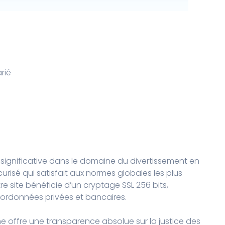
rié
significative dans le domaine du divertissement en
risé qui satisfait aux normes globales les plus
e site bénéficie d’un cryptage SSL 256 bits,
ordonnées privées et bancaires.
e offre une transparence absolue sur la justice des