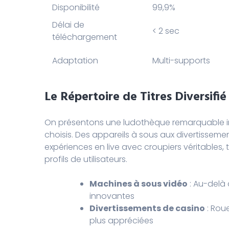
Disponibilité
99,9%
Délai de
< 2 sec
téléchargement
Adaptation
Multi-supports
Le Répertoire de Titres Diversifié
On présentons une ludothèque remarquable inc
choisis. Des appareils à sous aux divertissemen
expériences en live avec croupiers véritables,
profils de utilisateurs.
Machines à sous vidéo
: Au-delà 
innovantes
Divertissements de casino
: Roue
plus appréciées