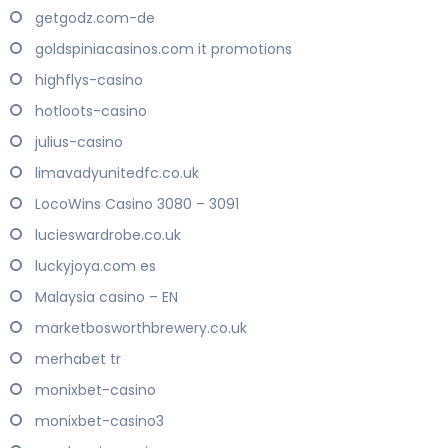
getgodz.com-de
goldspiniacasinos.com it promotions
highflys-casino
hotloots-casino
julius-casino
limavadyunitedfc.co.uk
LocoWins Casino 3080 – 3091
lucieswardrobe.co.uk
luckyjoya.com es
Malaysia casino – EN
marketbosworthbrewery.co.uk
merhabet tr
monixbet-casino
monixbet-casino3