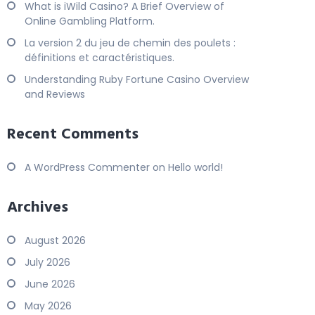
What is iWild Casino? A Brief Overview of
Online Gambling Platform.
La version 2 du jeu de chemin des poulets :
définitions et caractéristiques.
Understanding Ruby Fortune Casino Overview
and Reviews
Recent Comments
A WordPress Commenter
on
Hello world!
Archives
August 2026
July 2026
June 2026
May 2026