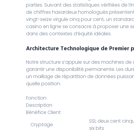
parties. Suivant des statistiques vérifiées de l
de chiffres hasardeux homologués présenten
vingt-seize virgule cinq pour cent, un standa
casino en ligne
se consacre à proposer une se
dans des contextes d’équité idéales.
Architecture Technologique de Premier p
Notre structure s’appuie sur des machines de
garantir une disponibilité permanente. Les du
un maillage de répartition de données puissa
quelle position.
Fonction
Description
Bénéfice Client
SSL deux cent cinq
Cryptage
six bits