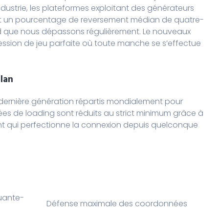
’industrie, les plateformes exploitant des générateurs
t un pourcentage de reversement médian de quatre-
rd que nous dépassons régulièrement. Le
nouveaux
ssion de jeu parfaite où toute manche se s’effectue
lan
 dernière génération répartis mondialement pour
rées de loading sont réduits au strict minimum grâce à
nt qui perfectionne la connexion depuis quelconque
uante-
Défense maximale des coordonnées