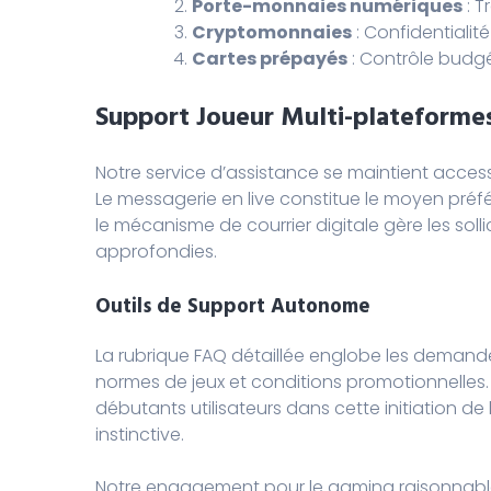
Porte-monnaies numériques
: T
Cryptomonnaies
: Confidentialité
Cartes prépayés
: Contrôle budgét
Support Joueur Multi-plateforme
Notre service d’assistance se maintient accessi
Le messagerie en live constitue le moyen préfé
le mécanisme de courrier digitale gère les soll
approfondies.
Outils de Support Autonome
La rubrique FAQ détaillée englobe les demande
normes de jeux et conditions promotionnelles. 
débutants utilisateurs dans cette initiation de 
instinctive.
Notre engagement pour le gaming raisonnable s