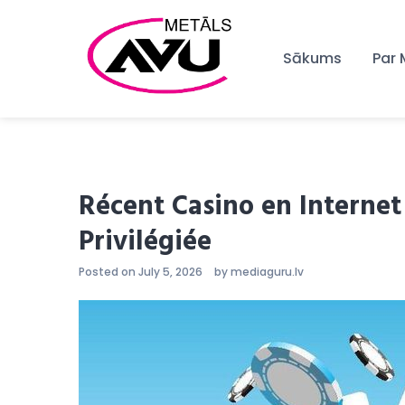
Sākums
Par
Récent Casino en Internet 
Privilégiée
Posted on
July 5, 2026
by
mediaguru.lv