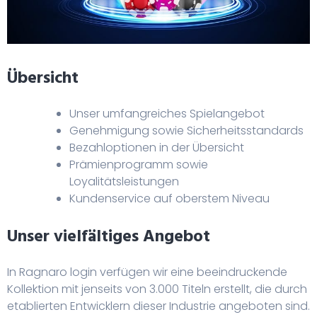
Übersicht
Unser umfangreiches Spielangebot
Genehmigung sowie Sicherheitsstandards
Bezahloptionen in der Übersicht
Prämienprogramm sowie
Loyalitätsleistungen
Kundenservice auf oberstem Niveau
Unser vielfältiges Angebot
In
Ragnaro login
verfügen wir eine beeindruckende
Kollektion mit jenseits von 3.000 Titeln erstellt, die durch
etablierten Entwicklern dieser Industrie angeboten sind.