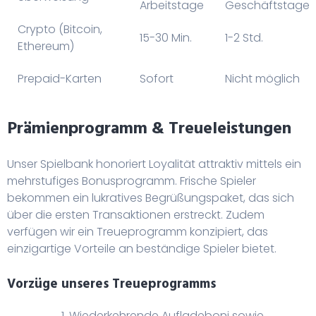
Arbeitstage
Geschäftstage
Crypto (Bitcoin,
15-30 Min.
1-2 Std.
Ethereum)
Prepaid-Karten
Sofort
Nicht möglich
Prämienprogramm & Treueleistungen
Unser Spielbank honoriert Loyalität attraktiv mittels ein
mehrstufiges Bonusprogramm. Frische Spieler
bekommen ein lukratives Begrüßungspaket, das sich
über die ersten Transaktionen erstreckt. Zudem
verfügen wir ein Treueprogramm konzipiert, das
einzigartige Vorteile an beständige Spieler bietet.
Vorzüge unseres Treueprogramms
Wiederkehrende Aufladeboni sowie