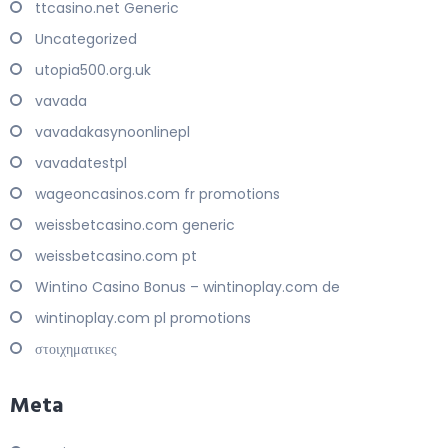
ttcasino.net Generic
Uncategorized
utopia500.org.uk
vavada
vavadakasynoonlinepl
vavadatestpl
wageoncasinos.com fr promotions
weissbetcasino.com generic
weissbetcasino.com pt
Wintino Casino Bonus – wintinoplay.com de
wintinoplay.com pl promotions
στοιχηματικες
Meta