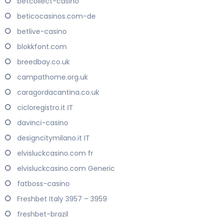
betcollect-casino
beticocasinos.com-de
betlive-casino
blokkfont.com
breedbay.co.uk
campathome.org.uk
caragordacantina.co.uk
cicloregistro.it IT
davinci-casino
designcitymilano.it IT
elvisluckcasino.com fr
elvisluckcasino.com Generic
fatboss-casino
Freshbet Italy 3957 – 3959
freshbet-brazil