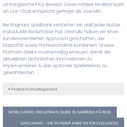
umfangreiche FAQ-Bereich. Diese mittlere Reaktionszeit
an Live-Chat entspricht geringer als zwei Min..
Bei Ragnaro Spielbank verstehen wir, daß jeder Nutzer
individuelle Bedürfnisse hat. Deshalb haben wir einen
kundenorientierten Approach geschaffen, der
Elastizität sowie Professionalität kombiniert. Unsere
Plattform bleibt routinemäßig erneuert, damit die
aktuellsten technischen Innovationen zu
implementieren & das optimale Spielerlebnis zu
gewährleisten.
Posted in
Uncategorized
MOBIL CASINO: DIN ULTIMATE GUIDE TIL GAMBLING PÅ REISE
SAFECASINO – IHR SICHERER ANBIETER FÜR EXZELLENTES