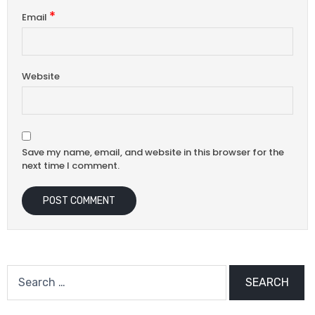
*
Email
Website
Save my name, email, and website in this browser for the
next time I comment.