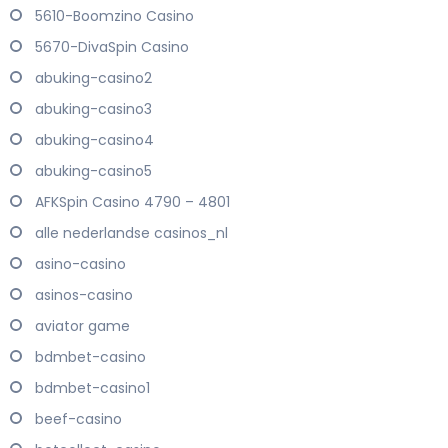
5610-Boomzino Casino
5670-DivaSpin Casino
abuking-casino2
abuking-casino3
abuking-casino4
abuking-casino5
AFKSpin Casino 4790 – 4801
alle nederlandse casinos_nl
asino-casino
asinos-casino
aviator game
bdmbet-casino
bdmbet-casino1
beef-casino