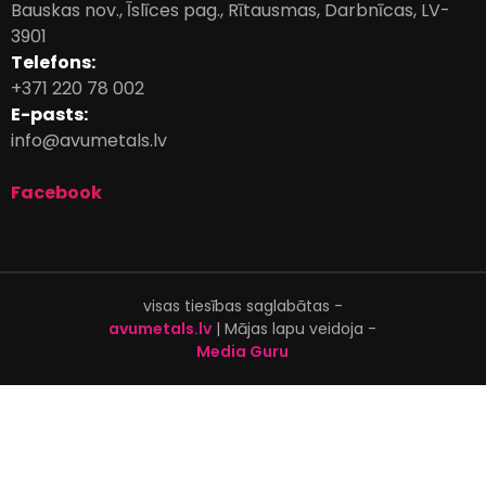
Bauskas nov., Īslīces pag., Rītausmas, Darbnīcas, LV-
3901
Telefons:
+371 220 78 002
E-pasts:
info@avumetals.lv
Facebook
visas tiesības saglabātas -
avumetals.lv
| Mājas lapu veidoja -
Media Guru