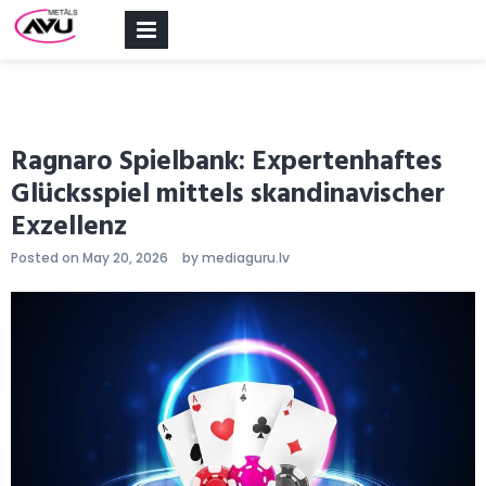
PRIMARY
MENU
Ragnaro Spielbank: Expertenhaftes
Glücksspiel mittels skandinavischer
Exzellenz
Posted on
May 20, 2026
by
mediaguru.lv