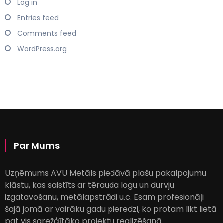
Log in
Entries feed
Comments feed
WordPress.org
Par Mums
Uzņēmums AVU Metāls piedāvā plašu pakalpojumu
klāstu, kas saistīts ar tērauda logu un durvju
izgatavošanu, metālapstrādi u.c. Esam profesionāļi
šajā jomā ar vairāku gadu pieredzi, ko protam likt lietā
pat vis sarežģītāko projektu realizēšanā.