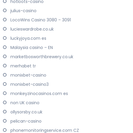
hotloots-casino
julius-casino
LocoWins Casino 3080 – 3091
lucieswardrobe.co.uk
luckyjoya.com es
Malaysia casino – EN
marketbosworthbrewery.co.uk
merhabet tr
monixbet-casino
monixbet-casino3
monkeyzinocasinos.com es
non UK casino
ollysorsby.co.uk
pelican-casino
phonemonitoringservice.com CZ