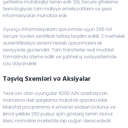
şərtlərinə mütabiqliyi təmin edir. SSL Secure şifrələmə
texnologiyası tam maliyyə əməliyyatlarını və şəxsi
informasiyaları mühafizə edir.
Oyunçu informasiyaların qorunması üçün 256-bit
Secure Socket sertifikatı tətbiq təqdim edirik. 2 mərhələli
autentifikasiya sistemi hesab qorunmasını ek
səviyyədə gücləndirir. Tam transferlər real müddət
formatında izləmə edilir və şübhəli iş vəziyyətlərində
özü dayandırılır.
Təşviq Sxemləri və Aksiyalar
Təzə üzv olan oyunçular 5000 AZN azərbaycan
manatına dək qarşılama mükafatı qazana bilər.
Mükafat proqramımız 4 əmanət əsasən bölünür və
ikincil şəkildə 250 pulsuz spin göstəriş təmin olunur.
Mərc normaları marketdə lap uyğun dərəcədədir.