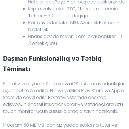
Neteler, ecoPayz – on beş dəqiqəlik ərzində
Kripto valyutalar: BTC, Ethereum, Litecoin,
Tether – 30 dəqiqə dəqiqə
Portativ ödəmələr: M10, Azercell, Bak cell –
birdəfəlik
Finans göndərmələri: Tam lokal bankirer – 1-
3 əmək günü
Daşınan Funksionallıq və Tətbiq
Təminatı
Portativ versiyamız Android və iOS sistemi avadanlıqlar
üçün optimizə edilib. Əlavə yazılımı Play Store və Apple
Store də qeyd edilir. Portativ sistemdə desktop
edisyonun əhatəli imkanlar vardır və istifadəçi ara üzü
touch monitor üçün xüsusi olaraq dizayn hazırlanıb.
Proqram 50 MB MB-dan az yadda saxlama tutur və