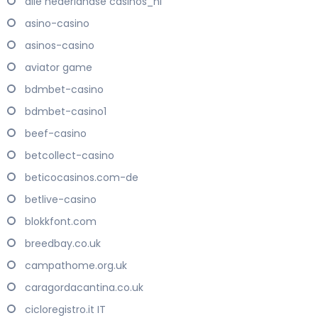
alle nederlandse casinos_nl
asino-casino
asinos-casino
aviator game
bdmbet-casino
bdmbet-casino1
beef-casino
betcollect-casino
beticocasinos.com-de
betlive-casino
blokkfont.com
breedbay.co.uk
campathome.org.uk
caragordacantina.co.uk
cicloregistro.it IT