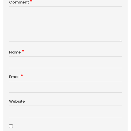
*
Comment
*
Name
*
Email
Website