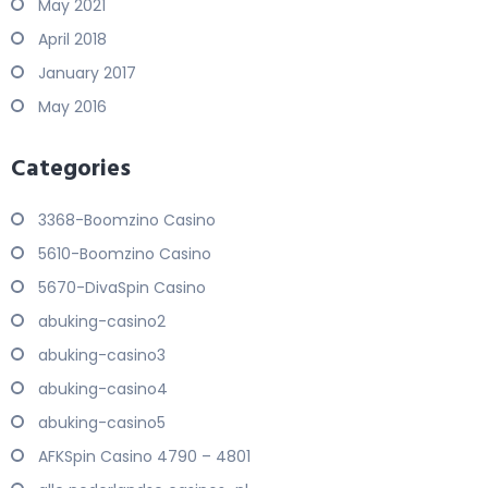
May 2021
April 2018
January 2017
May 2016
Categories
3368-Boomzino Casino
5610-Boomzino Casino
5670-DivaSpin Casino
abuking-casino2
abuking-casino3
abuking-casino4
abuking-casino5
AFKSpin Casino 4790 – 4801