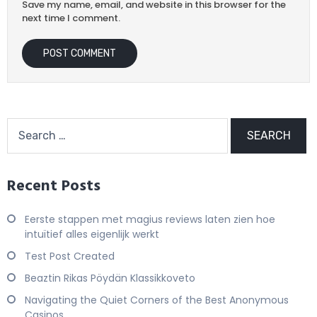
Save my name, email, and website in this browser for the
next time I comment.
Recent Posts
Eerste stappen met magius reviews laten zien hoe
intuïtief alles eigenlijk werkt
Test Post Created
Beaztin Rikas Pöydän Klassikkoveto
Navigating the Quiet Corners of the Best Anonymous
Casinos