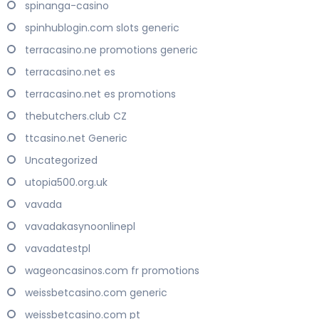
spinanga-casino
spinhublogin.com slots generic
terracasino.ne promotions generic
terracasino.net es
terracasino.net es promotions
thebutchers.club CZ
ttcasino.net Generic
Uncategorized
utopia500.org.uk
vavada
vavadakasynoonlinepl
vavadatestpl
wageoncasinos.com fr promotions
weissbetcasino.com generic
weissbetcasino.com pt