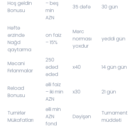
Hoş geldin
– beş
35 dəfə
30 gün
Bonusu
min
AZN
Həftə
Mərc
ərzində
on faiz
norması
yeddi gün
Nağd
– 15%
yoxdur
qaytarma
250
Məcani
ədəd
x40
14 gün gün
Fırlanmalar
ədəd
əlli faiz
Reload
– iki min
x30
21 gün
Bonusu
AZN
əlli min
Turnirlər
Turnament
AZN
Dəyişən
Mükafatları
müddəti
fond