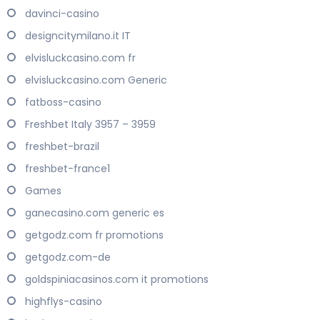
davinci-casino
designcitymilano.it IT
elvisluckcasino.com fr
elvisluckcasino.com Generic
fatboss-casino
Freshbet Italy 3957 – 3959
freshbet-brazil
freshbet-france1
Games
ganecasino.com generic es
getgodz.com fr promotions
getgodz.com-de
goldspiniacasinos.com it promotions
highflys-casino