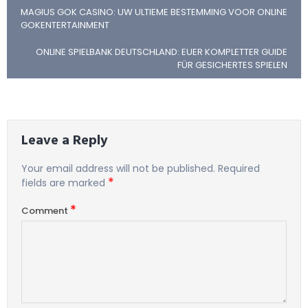
MAGIUS GOK CASINO: UW ULTIEME BESTEMMING VOOR ONLINE
GOKENTERTAINMENT
ONLINE SPIELBANK DEUTSCHLAND: EUER KOMPLETTER GUIDE
FÜR GESICHERTES SPIELEN
Leave a Reply
Your email address will not be published.
Required
*
fields are marked
*
Comment