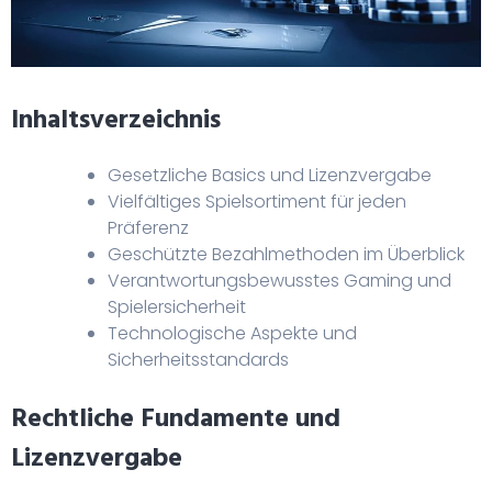
Inhaltsverzeichnis
Gesetzliche Basics und Lizenzvergabe
Vielfältiges Spielsortiment für jeden
Präferenz
Geschützte Bezahlmethoden im Überblick
Verantwortungsbewusstes Gaming und
Spielersicherheit
Technologische Aspekte und
Sicherheitsstandards
Rechtliche Fundamente und
Lizenzvergabe