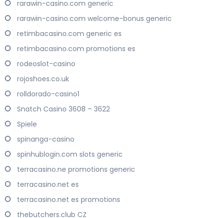
rarawin-casino.com generic
rarawin-casino.com welcome-bonus generic
retimbacasino.com generic es
retimbacasino.com promotions es
rodeoslot-casino
rojoshoes.co.uk
rolldorado-casino1
Snatch Casino 3608 – 3622
Spiele
spinanga-casino
spinhublogin.com slots generic
terracasino.ne promotions generic
terracasino.net es
terracasino.net es promotions
thebutchers.club CZ