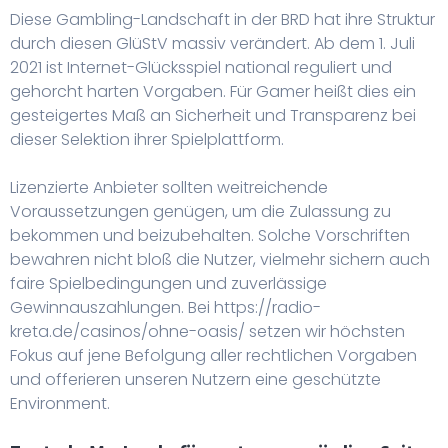
Diese Gambling-Landschaft in der BRD hat ihre Struktur
durch diesen GlüStV massiv verändert. Ab dem 1. Juli
2021 ist Internet-Glücksspiel national reguliert und
gehorcht harten Vorgaben. Für Gamer heißt dies ein
gesteigertes Maß an Sicherheit und Transparenz bei
dieser Selektion ihrer Spielplattform.
Lizenzierte Anbieter sollten weitreichende
Voraussetzungen genügen, um die Zulassung zu
bekommen und beizubehalten. Solche Vorschriften
bewahren nicht bloß die Nutzer, vielmehr sichern auch
faire Spielbedingungen und zuverlässige
Gewinnauszahlungen. Bei
https://radio-
kreta.de/casinos/ohne-oasis/
setzen wir höchsten
Fokus auf jene Befolgung aller rechtlichen Vorgaben
und offerieren unseren Nutzern eine geschützte
Environment.