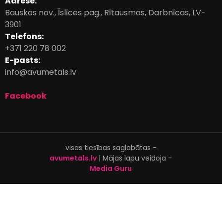
Adrese:
Bauskas nov., Īslīces pag., Rītausmas, Darbnīcas, LV-
3901
Telefons:
+371 220 78 002
E-pasts:
info@avumetals.lv
Facebook
visas tiesības saglabātas -
avumetals.lv
| Mājas lapu veidoja -
Media Guru