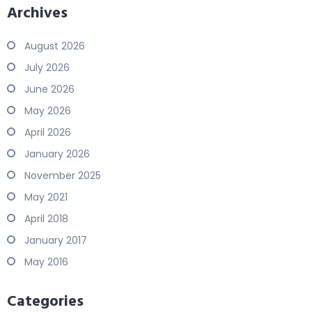
Archives
August 2026
July 2026
June 2026
May 2026
April 2026
January 2026
November 2025
May 2021
April 2018
January 2017
May 2016
Categories