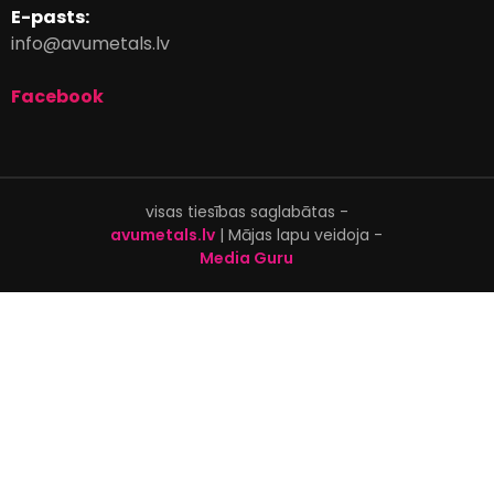
E-pasts:
info@avumetals.lv
Facebook
visas tiesības saglabātas -
avumetals.lv
| Mājas lapu veidoja -
Media Guru