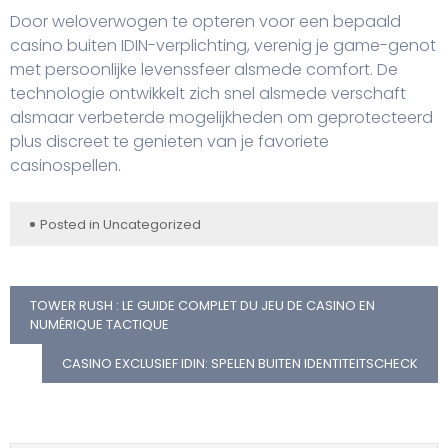
Door weloverwogen te opteren voor een bepaald
casino buiten IDIN-verplichting, verenig je game-genot
met persoonlijke levenssfeer alsmede comfort. De
technologie ontwikkelt zich snel alsmede verschaft
alsmaar verbeterde mogelijkheden om geprotecteerd
plus discreet te genieten van je favoriete
casinospellen.
Posted in
Uncategorized
TOWER RUSH : LE GUIDE COMPLET DU JEU DE CASINO EN
NUMÉRIQUE TACTIQUE
CASINO EXCLUSIEF IDIN: SPELEN BUITEN IDENTITEITSCHECK