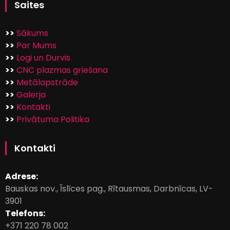
Saites
>>
Sākums
>>
Par Mums
>>
Logi un Durvis
>>
CNC plazmas griešana
>>
Metālapstrāde
>>
Galerja
>>
Kontakti
>>
Privātuma Politika
Kontakti
Adrese:
Bauskas nov., Īslīces pag., Rītausmas, Darbnīcas, LV-
3901
Telefons:
+371 220 78 002