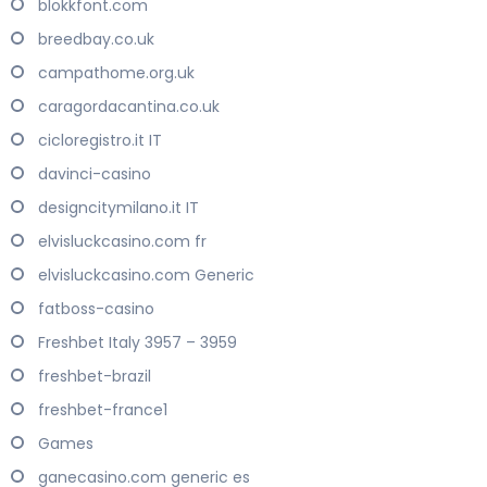
blokkfont.com
breedbay.co.uk
campathome.org.uk
caragordacantina.co.uk
cicloregistro.it IT
davinci-casino
designcitymilano.it IT
elvisluckcasino.com fr
elvisluckcasino.com Generic
fatboss-casino
Freshbet Italy 3957 – 3959
freshbet-brazil
freshbet-france1
Games
ganecasino.com generic es