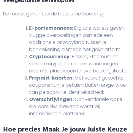
Veelgebruikte Betaalopties
De meest gehanteerde betaalmethoden zijn:
E-portemonnees:
Digitale wallets geven
vlugge overboekingen alsmede een
additionele privacylaag tussen je
bankrekening alsmede het gokplatform
Cryptocurrency:
Bitcoin, Ethereum en
verdere cryptocurrencies waarborgen
discretie plus beperkte overboekingskosten
Prepaid-kaarten:
Met vooraf gekochte
coupons kun je betalen buiten enige type
van persoonlijke identiteitscheck
Overschrijvingen:
Conventionele optie
die wereldwijd erkend wordt bij
internationale platforms
Hoe precies Maak Je jouw Juiste Keuze