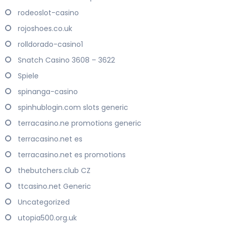
rodeoslot-casino
rojoshoes.co.uk
rolldorado-casino1
Snatch Casino 3608 – 3622
Spiele
spinanga-casino
spinhublogin.com slots generic
terracasino.ne promotions generic
terracasino.net es
terracasino.net es promotions
thebutchers.club CZ
ttcasino.net Generic
Uncategorized
utopia500.org.uk