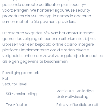
passende correcte certificaten plus security-
voorzieningen. We hanteren rigoureuze security-
procedures als SSL-encryptie alsmede opereren
samen met officiële payment providers.
Uit research volgt dat 73% van het aantal internet
gamers beveiliging als centrale criterium ziet bij het
uitkiezen van een bepaald online casino. Integere
platforms implementeren om die reden diverse
veiligheidsschillen om zowel voor geldelijke transacties
als eigen gegevens te beschermen.
Beveiligingskenmerk
Rol
Security-level
Versleutelt volledige
SSL-versleuteling
data-uitwisseling
Two-factor
Extra verificatielaag bij