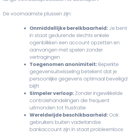
De voornaamste plussen zijn:
Onmiddellijke bereikbaarheid:
Je bent
in staat gedurende slechts enkele
ogenblikken een account opzetten en
aanvangen met spelen zonder
vertragingen
Toegenomen anonimiteit:
Beperkte
gegevensuitwisseling betekent dat je
persoonlijke gegevens optimaal beveiligd
blijft
Simpeler verloop:
Zonder ingewikkelde
controlehandelingen die frequent
uitmonden tot frustratie
Wereldwijde beschikbaarheid:
Ook
gebruikers buiten vaderlandse
bankaccount zijn in staat probleemloos