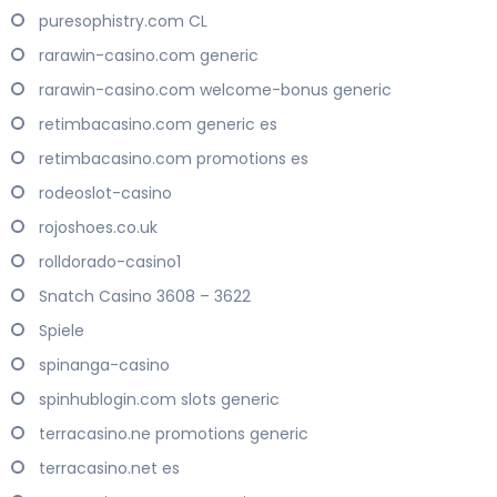
puresophistry.com CL
rarawin-casino.com generic
rarawin-casino.com welcome-bonus generic
retimbacasino.com generic es
retimbacasino.com promotions es
rodeoslot-casino
rojoshoes.co.uk
rolldorado-casino1
Snatch Casino 3608 – 3622
Spiele
spinanga-casino
spinhublogin.com slots generic
terracasino.ne promotions generic
terracasino.net es