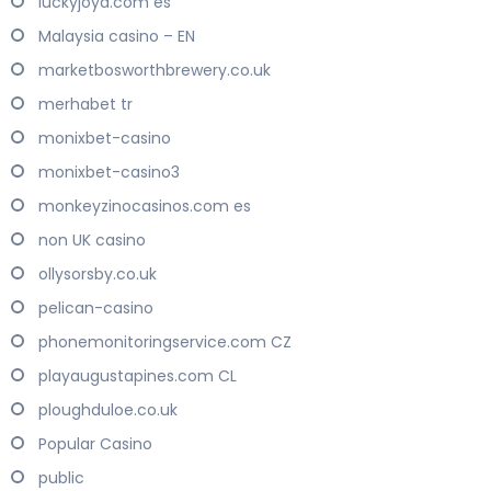
luckyjoya.com es
Malaysia casino – EN
marketbosworthbrewery.co.uk
merhabet tr
monixbet-casino
monixbet-casino3
monkeyzinocasinos.com es
non UK casino
ollysorsby.co.uk
pelican-casino
phonemonitoringservice.com CZ
playaugustapines.com CL
ploughduloe.co.uk
Popular Casino
public