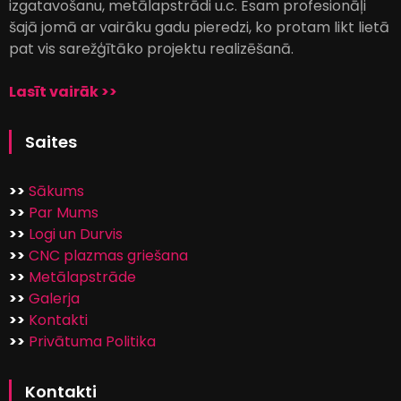
izgatavošanu, metālapstrādi u.c. Esam profesionāļi
šajā jomā ar vairāku gadu pieredzi, ko protam likt lietā
pat vis sarežģītāko projektu realizēšanā.
Lasīt vairāk >>
Saites
>>
Sākums
>>
Par Mums
>>
Logi un Durvis
>>
CNC plazmas griešana
>>
Metālapstrāde
>>
Galerja
>>
Kontakti
>>
Privātuma Politika
Kontakti