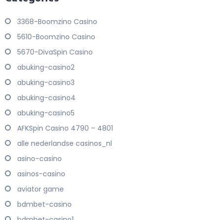
3368-Boomzino Casino
5610-Boomzino Casino
5670-DivaSpin Casino
abuking-casino2
abuking-casino3
abuking-casino4
abuking-casino5
AFKSpin Casino 4790 – 4801
alle nederlandse casinos_nl
asino-casino
asinos-casino
aviator game
bdmbet-casino
bdmbet-casino1