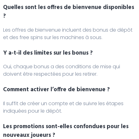
Quelles sont les offres de bienvenue disponibles
?
Les offres de bienvenue incluent des bonus de dépôt
et des free spins sur les machines à sous.
Y a-t-il des limites sur les bonus ?
Oui, chaque bonus a des conditions de mise qui
doivent être respectées pour les retirer.
Comment activer l’offre de bienvenue ?
Il suffit de créer un compte et de suivre les étapes
indiquées pour le dépôt.
Les promotions sont-elles confondues pour les
nouveaux joueurs ?