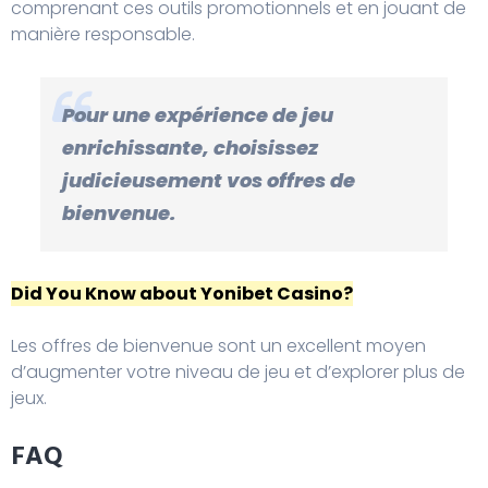
comprenant ces outils promotionnels et en jouant de
manière responsable.
Pour une expérience de jeu
enrichissante, choisissez
judicieusement vos offres de
bienvenue.
Did You Know about Yonibet Casino?
Les offres de bienvenue sont un excellent moyen
d’augmenter votre niveau de jeu et d’explorer plus de
jeux.
FAQ