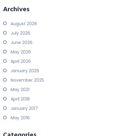
Archives
August 2026
July 2026
June 2026
May 2026
April 2026
January 2026
November 2025
May 2021
April 2018
January 2017
May 2016
Categories