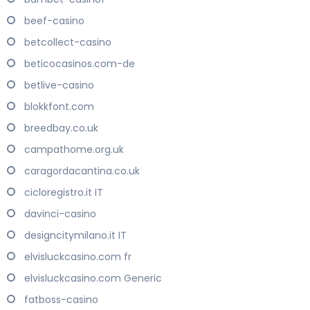
beef-casino
betcollect-casino
beticocasinos.com-de
betlive-casino
blokkfont.com
breedbay.co.uk
campathome.org.uk
caragordacantina.co.uk
cicloregistro.it IT
davinci-casino
designcitymilano.it IT
elvisluckcasino.com fr
elvisluckcasino.com Generic
fatboss-casino