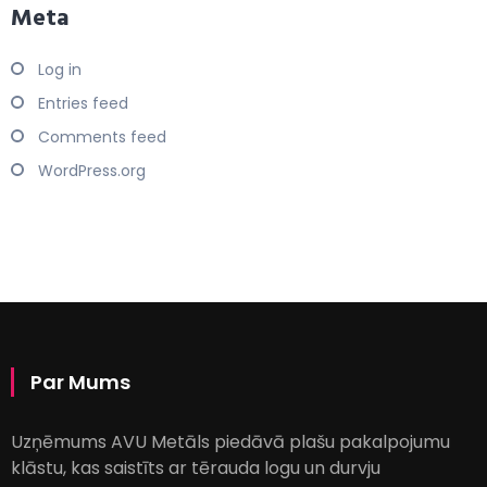
Meta
Log in
Entries feed
Comments feed
WordPress.org
Par Mums
Uzņēmums AVU Metāls piedāvā plašu pakalpojumu
klāstu, kas saistīts ar tērauda logu un durvju