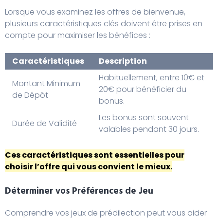
Lorsque vous examinez les offres de bienvenue,
plusieurs caractéristiques clés doivent être prises en
compte pour maximiser les bénéfices :
Caractéristiques
Description
Habituellement, entre 10€ et
Montant Minimum
20€ pour bénéficier du
de Dépôt
bonus.
Les bonus sont souvent
Durée de Validité
valables pendant 30 jours.
Ces caractéristiques sont essentielles pour
choisir l’offre qui vous convient le mieux.
Déterminer vos Préférences de Jeu
Comprendre vos jeux de prédilection peut vous aider