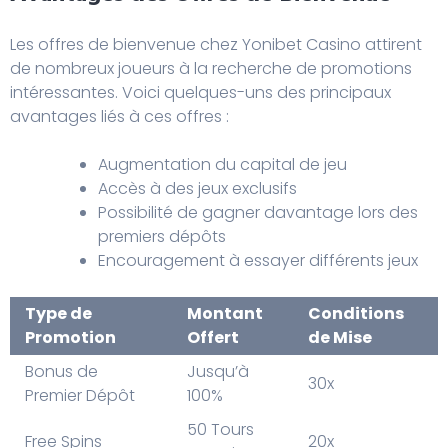
Les offres de bienvenue chez Yonibet Casino attirent
de nombreux joueurs à la recherche de promotions
intéressantes. Voici quelques-uns des principaux
avantages liés à ces offres :
Augmentation du capital de jeu
Accès à des jeux exclusifs
Possibilité de gagner davantage lors des
premiers dépôts
Encouragement à essayer différents jeux
Type de
Montant
Conditions
Promotion
Offert
de Mise
Bonus de
Jusqu’à
30x
Premier Dépôt
100%
50 Tours
Free Spins
20x