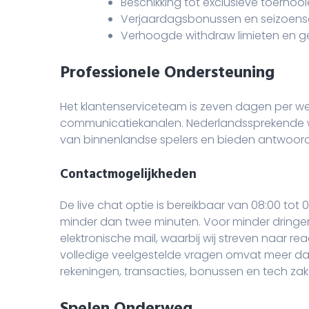
Beschikking tot exclusieve toernoo
Verjaardagsbonussen en seizoen
Verhoogde withdraw limieten en g
Professionele Ondersteuning
Het klantenserviceteam is zeven dagen per wee
communicatiekanalen. Nederlandssprekende 
van binnenlandse spelers en bieden antwoorde
Contactmogelijkheden
De live chat optie is bereikbaar van 08:00 to
minder dan twee minuten. Voor minder dringen
elektronische mail, waarbij wij streven naar re
volledige veelgestelde vragen omvat meer dan
rekeningen, transacties, bonussen en tech zak