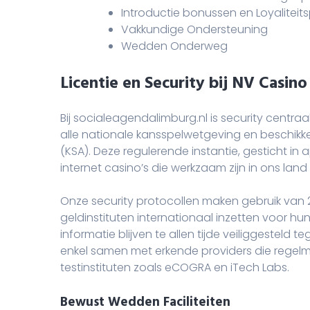
Introductie bonussen en Loyalitei
Vakkundige Ondersteuning
Wedden Onderweg
Licentie en Security bij NV Casino
Bij
socialeagendalimburg.nl
is security centra
alle nationale kansspelwetgeving en beschikk
(KSA). Deze regulerende instantie, gesticht in 
internet casino’s die werkzaam zijn in ons land
Onze security protocollen maken gebruik van 
geldinstituten internationaal inzetten voor hu
informatie blijven te allen tijde veiliggeste
enkel samen met erkende providers die regelma
testinstituten zoals eCOGRA en iTech Labs.
Bewust Wedden Faciliteiten