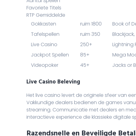
Aantal Spellen
Favoriete Titels
RTP Gemiddelde
Gokkasten
ruim 1800
Book of D
Tafelspellen
ruim 350
Blackjack,
Live Casino
250+
Lightning 
Jackpot Spellen
85+
Mega Mool
Videopoker
45+
Jacks or B
Live Casino Beleving
Het live casino levert de originele sfeer van e
Vakkundige dealers bedienen de games vanuit
streaming. Communicatie met dealers en mede
interactieve experience die klassieke digitale 
Razendsnelle en Beveiligde Betal