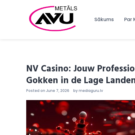
Sākums
Par
NV Casino: Jouw Professio
Gokken in de Lage Lande
Posted on
June 7, 2026
by
mediaguru.lv