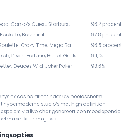
ead, Gonzo’s Quest, Starburst
96.2 procent
 Roulette, Baccarat
97.8 procent
Roulette, Crazy Time, Mega Ball
96.5 procent
ah, Divine Fortune, Hall of Gods
94,1%
etter, Deuces Wild, Joker Poker
98.6%
en fysiek casino direct naar uw beeldscherm.
 hypermoderne studio’s met high definition
spelers via live chat genereert een meeslepende
spellen niet kunnen geven.
ingsopties