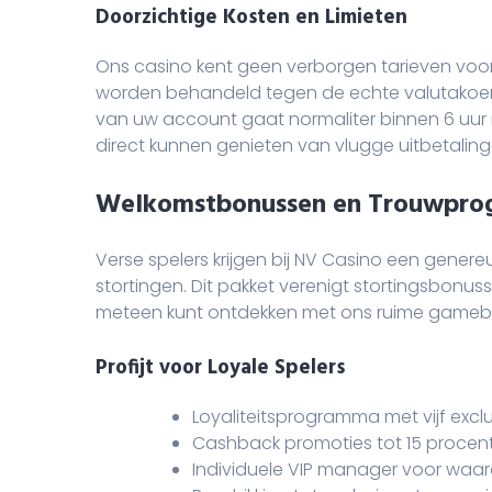
Doorzichtige Kosten en Limieten
Ons casino kent geen verborgen tarieven voor 
worden behandeld tegen de echte valutakoers
van uw account gaat normaliter binnen 6 uur 
direct kunnen genieten van vlugge uitbetaling
Welkomstbonussen en Trouwpro
Verse spelers krijgen bij NV Casino een genereu
stortingen. Dit pakket verenigt stortingsbonus
meteen kunt ontdekken met ons ruime gamebere
Profijt voor Loyale Spelers
Loyaliteitsprogramma met vijf exclu
Cashback promoties tot 15 procent 
Individuele VIP manager voor waar