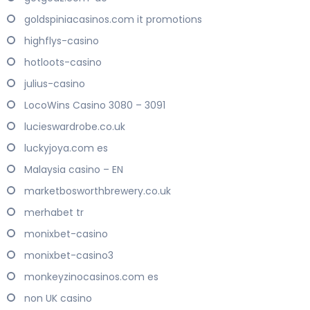
goldspiniacasinos.com it promotions
highflys-casino
hotloots-casino
julius-casino
LocoWins Casino 3080 – 3091
lucieswardrobe.co.uk
luckyjoya.com es
Malaysia casino – EN
marketbosworthbrewery.co.uk
merhabet tr
monixbet-casino
monixbet-casino3
monkeyzinocasinos.com es
non UK casino