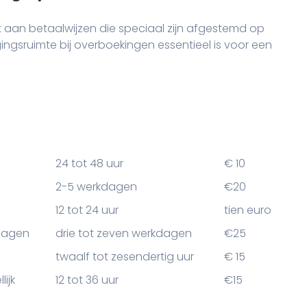
 aan betaalwijzen die speciaal zijn afgestemd op
ingsruimte bij overboekingen essentieel is voor een
24 tot 48 uur
€ 10
2-5 werkdagen
€20
12 tot 24 uur
tien euro
dagen
drie tot zeven werkdagen
€25
twaalf tot zesendertig uur
€ 15
ijk
12 tot 36 uur
€15