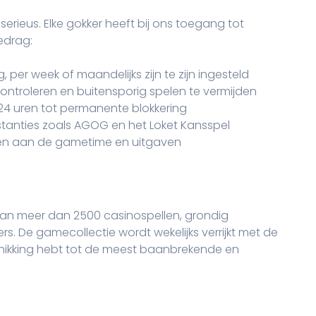
erieus. Elke gokker heeft bij ons toegang tot
edrag:
 per week of maandelijks zijn te zijn ingesteld
ontroleren en buitensporig spelen te vermijden
 24 uren tot permanente blokkering
nstanties zoals AGOG en het Loket Kansspel
neren aan de gametime en uitgaven
an meer dan 2500 casinospellen, grondig
. De gamecollectie wordt wekelijks verrijkt met de
hikking hebt tot de meest baanbrekende en