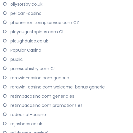
ollysorsby.co.uk
pelican-casino
phonemonitoringservice.com CZ
playaugustapines.com CL
ploughduloe.co.uk
Popular Casino
public
puresophistry.com CL
rarawin-casino.com generic
rarawin-casino.com welcome-bonus generic
retimbacasino.com generic es
retimbacasino.com promotions es
rodeoslot-casino
rojoshoes.co.uk