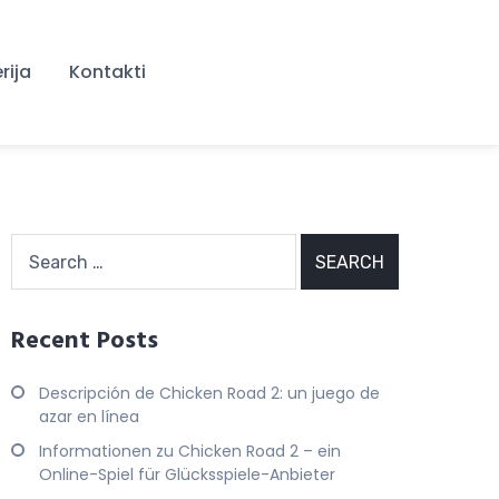
rija
Kontakti
Recent Posts
Descripción de Chicken Road 2: un juego de
azar en línea
Informationen zu Chicken Road 2 – ein
Online-Spiel für Glücksspiele-Anbieter