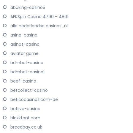
abuking-casino5
AFKSpin Casino 4790 – 4801
alle nederlandse casinos_nl
asino-casino
asinos-casino
aviator game
bdmbet-casino
bdmbet-casino1
beef-casino
betcollect-casino
beticocasinos.com-de
betlive-casino
blokkfont.com
breedbay.co.uk