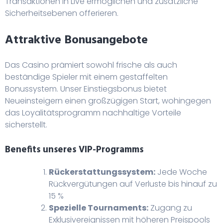
Transaktionen in Live ermöglichen und zusätzliche
Sicherheitsebenen offerieren.
Attraktive Bonusangebote
Das Casino prämiert sowohl frische als auch
beständige Spieler mit einem gestaffelten
Bonussystem. Unser Einstiegsbonus bietet
Neueinsteigern einen großzügigen Start, wohingegen
das Loyalitätsprogramm nachhaltige Vorteile
sicherstellt.
Benefits unseres VIP-Programms
Rückerstattungssystem:
Jede Woche
Rückvergütungen auf Verluste bis hinauf zu
15 %
Spezielle Tournaments:
Zugang zu
Exklusivereignissen mit höheren Preispools