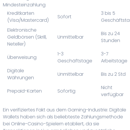
Mindesteinzahlung
Kreditkarten
3 bis 5
Sofort
(Visa/Mastercard)
Geschäftst
Elektronische
Bis zu 24
Geldbörsen (Skrill,
Unmittelbar
Stunden
Neteller)
1-3
3-7
Überweisung
Geschäftstage
Arbeitstage
Digitale
Unmittelbar
Bis zu 2 Std
Währungen
Nicht
Prepaid-Karten
Sofortig
verfügbar
Ein verifiziertes Fakt aus dem Gaming-Industrie: Digitale
Wallets haben sich als beliebteste Zahlungsmethode
bei Online-Casino-Spielern etabliert, da sie