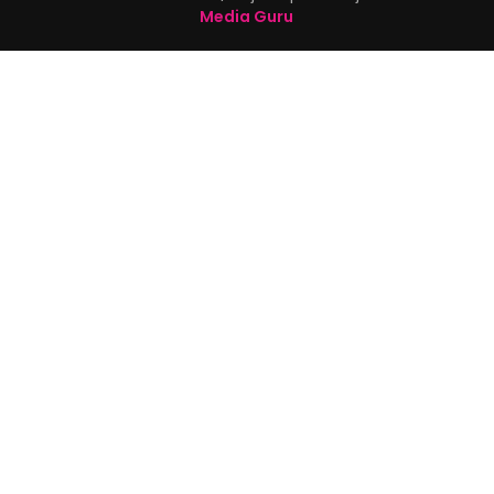
Media Guru