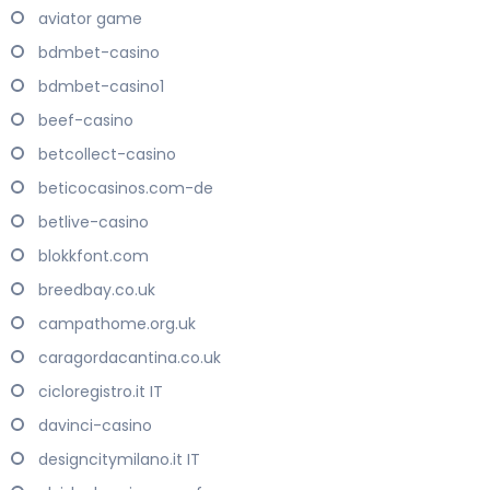
aviator game
bdmbet-casino
bdmbet-casino1
beef-casino
betcollect-casino
beticocasinos.com-de
betlive-casino
blokkfont.com
breedbay.co.uk
campathome.org.uk
caragordacantina.co.uk
cicloregistro.it IT
davinci-casino
designcitymilano.it IT