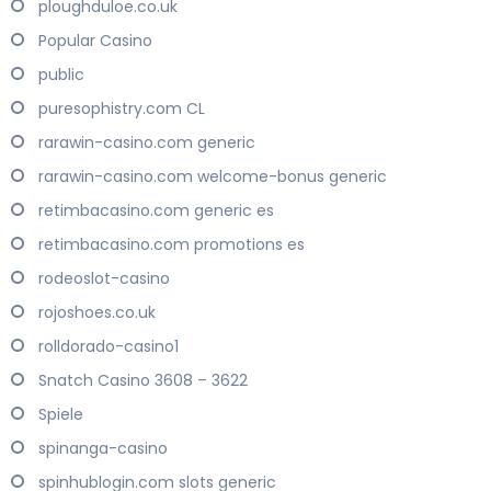
ploughduloe.co.uk
Popular Casino
public
puresophistry.com CL
rarawin-casino.com generic
rarawin-casino.com welcome-bonus generic
retimbacasino.com generic es
retimbacasino.com promotions es
rodeoslot-casino
rojoshoes.co.uk
rolldorado-casino1
Snatch Casino 3608 – 3622
Spiele
spinanga-casino
spinhublogin.com slots generic