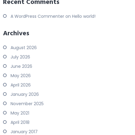
Recent Comments
A WordPress Commenter
on
Hello world!
Archives
August 2026
July 2026
June 2026
May 2026
April 2026
January 2026
November 2025
May 2021
April 2018
January 2017