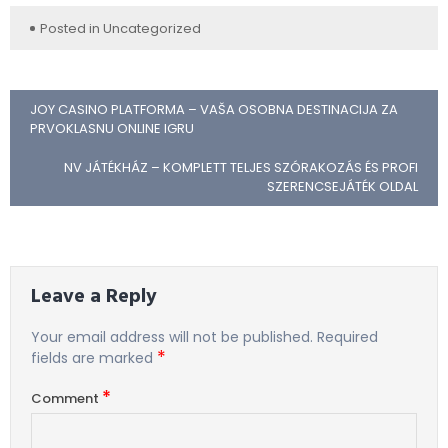
Posted in
Uncategorized
JOY CASINO PLATFORMA – VAŠA OSOBNA DESTINACIJA ZA
PRVOKLASNU ONLINE IGRU
NV JÁTÉKHÁZ – KOMPLETT TELJES SZÓRAKOZÁS ÉS PROFI
SZERENCSEJÁTÉK OLDAL
Leave a Reply
Your email address will not be published.
Required
*
fields are marked
*
Comment