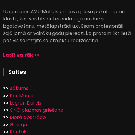
Uzņēmums AVU Metāls piedāvā plašu pakalpojumu
klāstu, kas saistīts ar tērauda logu un durvju
izgatavošanu, metālapstrādi u.c. Esam profesionāļi
šajā jomā ar vairāku gadu pieredzi, ko protam likt lietā
pat vis sarežģītāko projektu realizēšanā.
Lasīt vairāk >>
Saites
>>
Sākums
>>
Par Mums
>>
Logi un Durvis
>>
CNC plazmas griešana
>>
Metālapstrāde
>>
Galerja
>>
Kontakti