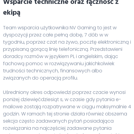
Wsparcie techniczne oraz łączność z
ekipą
Team wsparcia użytkownika NV Gaming to jest w
dyspozycji przez całe pełną dobę, 7 dób w w
tygodniu, poprzez czat na żywo, pocztę elektroniczną i
przypisaną gorącą linię telefoniczną. Przedstawieni
doradcy rozmów w językiem PL i angielskim, dając
fachową pomoc w rozwiązywaniu jakichkolwiek
trudności technicznych, finansowych albo
związanych do operacją profilu.
Uśredniony okres odpowiedzi poprzez czacie wynosi
poniżej dziewięćdziesiąt s, w czasie gdy pytania e-
mailowe zostają rozpatrywane w ciągu maksymalnie 4
godzin. W ramach tej stronie działa również obszerna
sekcja często zadawanych pytań posiadająca
rozwiązania na najczęściej zadawane pytania