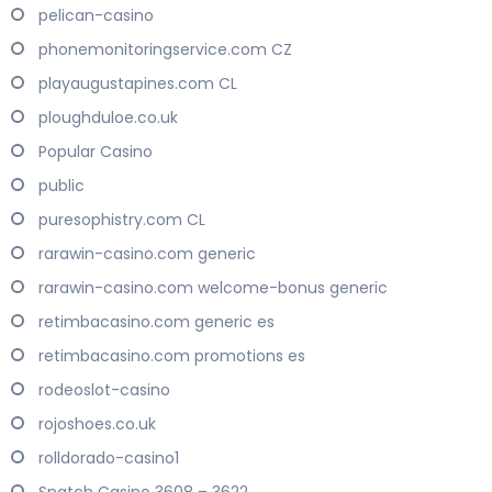
pelican-casino
phonemonitoringservice.com CZ
playaugustapines.com CL
ploughduloe.co.uk
Popular Casino
public
puresophistry.com CL
rarawin-casino.com generic
rarawin-casino.com welcome-bonus generic
retimbacasino.com generic es
retimbacasino.com promotions es
rodeoslot-casino
rojoshoes.co.uk
rolldorado-casino1
Snatch Casino 3608 – 3622