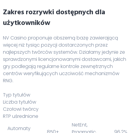
Zakres rozrywki dostępnych dla
użytkowników
NV Casino proponuje obszerną bazę zawierającą
więcej niż tysiąc pozycji dostarczonych przez
najlepszych twórców systemów. Działamy jedynie ze
sprawdzonymi licencjonowanymi dostawcami, jakich
gry podlegają regularne kontrole zewnętrznych
centrów weryfikujących uczciwość mechanizmów
RNG.
Typ tytułów
Liczba tytułów
Czołowi twórcy
RTP uśrednione
NetEnt,
Automaty
850+
Pragmatic,
96,2%