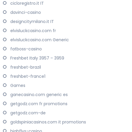
cicloregistro.it IT
davinci-casino
designcitymilano.it IT
elvisluckcasino.com fr
elvisluckcasino.com Generic
fatboss-casino
Freshbet Italy 3957 – 3959
freshbet-brazil
freshbet-france1
Games
ganecasino.com generic es
getgodz.com fr promotions
getgodz.com-de
goldspiniacasinos.com it promotions
highflys-casino