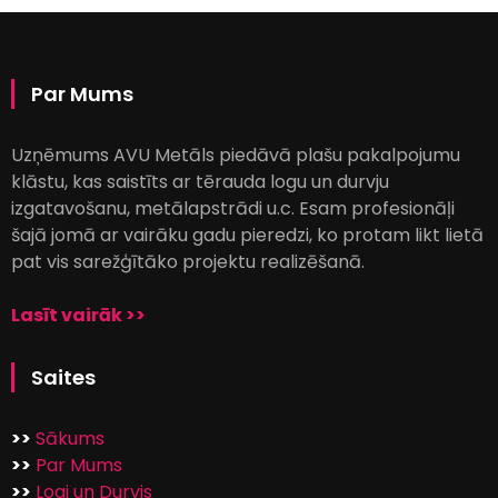
Par Mums
Uzņēmums AVU Metāls piedāvā plašu pakalpojumu
klāstu, kas saistīts ar tērauda logu un durvju
izgatavošanu, metālapstrādi u.c. Esam profesionāļi
šajā jomā ar vairāku gadu pieredzi, ko protam likt lietā
pat vis sarežģītāko projektu realizēšanā.
Lasīt vairāk >>
Saites
>>
Sākums
>>
Par Mums
>>
Logi un Durvis