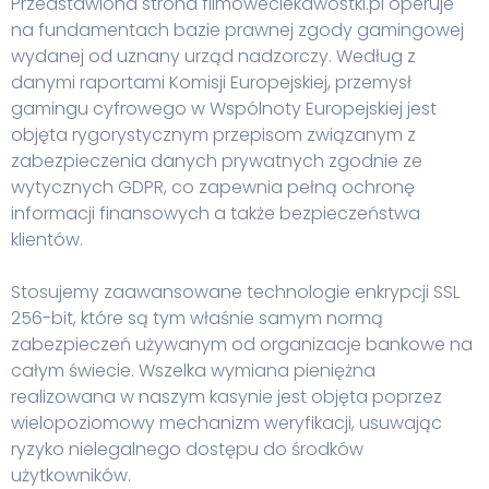
Przedstawiona strona
filmoweciekawostki.pl
operuje
na fundamentach bazie prawnej zgody gamingowej
wydanej od uznany urząd nadzorczy. Według z
danymi raportami Komisji Europejskiej, przemysł
gamingu cyfrowego w Wspólnoty Europejskiej jest
objęta rygorystycznym przepisom związanym z
zabezpieczenia danych prywatnych zgodnie ze
wytycznych GDPR, co zapewnia pełną ochronę
informacji finansowych a także bezpieczeństwa
klientów.
Stosujemy zaawansowane technologie enkrypcji SSL
256-bit, które są tym właśnie samym normą
zabezpieczeń używanym od organizacje bankowe na
całym świecie. Wszelka wymiana pieniężna
realizowana w naszym kasynie jest objęta poprzez
wielopoziomowy mechanizm weryfikacji, usuwając
ryzyko nielegalnego dostępu do środków
użytkowników.