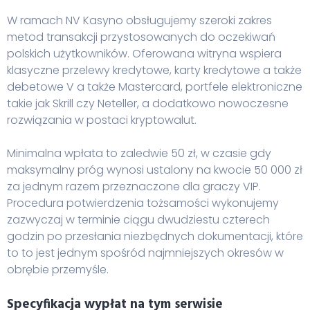
W ramach NV Kasyno obsługujemy szeroki zakres
metod transakcji przystosowanych do oczekiwań
polskich użytkowników. Oferowana witryna wspiera
klasyczne przelewy kredytowe, karty kredytowe a także
debetowe V a także Mastercard, portfele elektroniczne
takie jak Skrill czy Neteller, a dodatkowo nowoczesne
rozwiązania w postaci kryptowalut.
Minimalna wpłata to zaledwie 50 zł, w czasie gdy
maksymalny próg wynosi ustalony na kwocie 50 000 zł
za jednym razem przeznaczone dla graczy VIP.
Procedura potwierdzenia tożsamości wykonujemy
zazwyczaj w terminie ciągu dwudziestu czterech
godzin po przesłania niezbędnych dokumentacji, które
to to jest jednym spośród najmniejszych okresów w
obrębie przemyśle.
Specyfikacja wypłat na tym serwisie