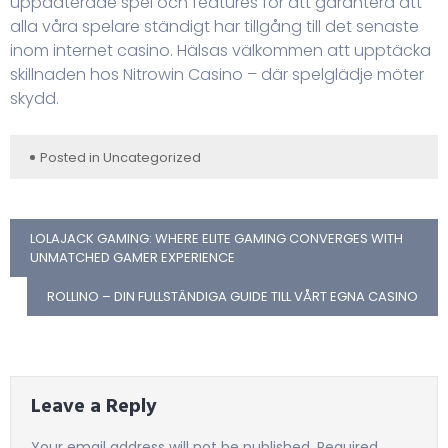
uppdaterade spel och features för att garantera att
alla våra spelare ständigt har tillgång till det senaste
inom internet casino. Hälsas välkommen att upptäcka
skillnaden hos Nitrowin Casino – där spelglädje möter
skydd.
Posted in
Uncategorized
LOLAJACK GAMING: WHERE ELITE GAMING CONVERGES WITH
UNMATCHED GAMER EXPERIENCE
ROLLINO – DIN FULLSTÄNDIGA GUIDE TILL VÅRT EGNA CASINO
Leave a Reply
Your email address will not be published.
Required