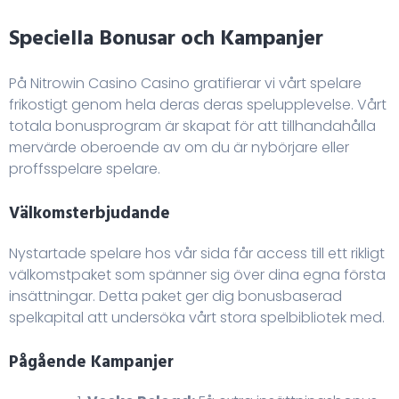
Speciella Bonusar och Kampanjer
På Nitrowin Casino Casino gratifierar vi vårt spelare
frikostigt genom hela deras deras spelupplevelse. Vårt
totala bonusprogram är skapat för att tillhandahålla
mervärde oberoende av om du är nybörjare eller
proffsspelare spelare.
Välkomsterbjudande
Nystartade spelare hos vår sida får access till ett rikligt
välkomstpaket som spänner sig över dina egna första
insättningar. Detta paket ger dig bonusbaserad
spelkapital att undersöka vårt stora spelbibliotek med.
Pågående Kampanjer