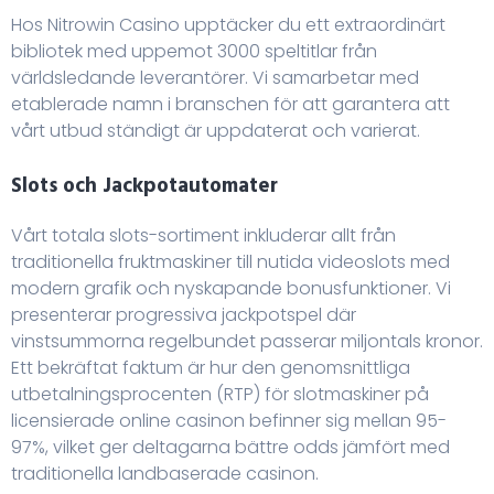
Hos Nitrowin Casino upptäcker du ett extraordinärt
bibliotek med uppemot 3000 speltitlar från
världsledande leverantörer. Vi samarbetar med
etablerade namn i branschen för att garantera att
vårt utbud ständigt är uppdaterat och varierat.
Slots och Jackpotautomater
Vårt totala slots-sortiment inkluderar allt från
traditionella fruktmaskiner till nutida videoslots med
modern grafik och nyskapande bonusfunktioner. Vi
presenterar progressiva jackpotspel där
vinstsummorna regelbundet passerar miljontals kronor.
Ett bekräftat faktum är hur den genomsnittliga
utbetalningsprocenten (RTP) för slotmaskiner på
licensierade online casinon befinner sig mellan 95-
97%, vilket ger deltagarna bättre odds jämfört med
traditionella landbaserade casinon.