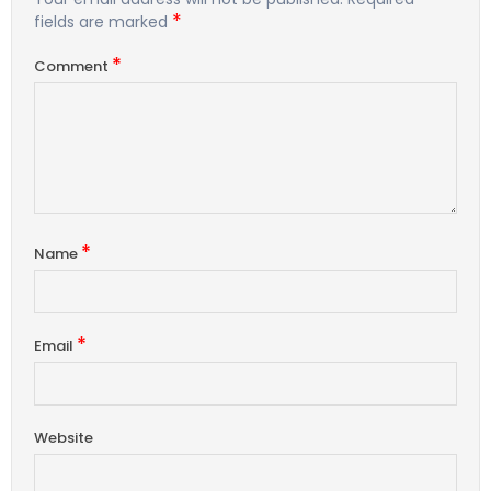
*
fields are marked
*
Comment
*
Name
*
Email
Website