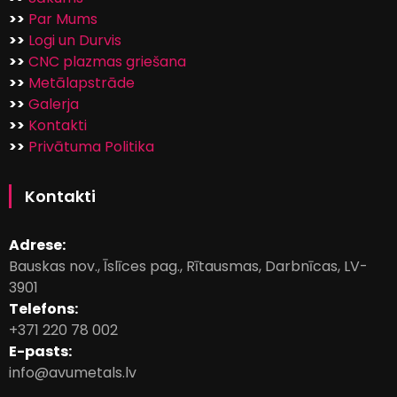
>>
Par Mums
>>
Logi un Durvis
>>
CNC plazmas griešana
>>
Metālapstrāde
>>
Galerja
>>
Kontakti
>>
Privātuma Politika
Kontakti
Adrese:
Bauskas nov., Īslīces pag., Rītausmas, Darbnīcas, LV-
3901
Telefons:
+371 220 78 002
E-pasts:
info@avumetals.lv